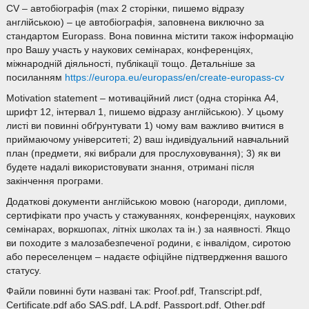
CV – автобіографія (max 2 сторінки, пишемо відразу
англійською) – це автобіографія, заповнена виключно за
стандартом Europass. Вона повинна містити також інформацію
про Вашу участь у наукових семінарах, конференціях,
міжнародній діяльності, публікації тощо. Детальніше за
посиланням
https://europa.eu/europass/en/create-europass-cv
Motivation statement – мотиваційний лист (одна сторінка А4,
шрифт 12, інтервал 1, пишемо відразу англійською). У цьому
листі ви повинні обґрунтувати 1) чому вам важливо вчитися в
приймаючому університеті; 2) ваш індивідуальний навчальний
план (предмети, які вибрали для прослуховування); 3) як ви
будете надалі використовувати знання, отримані після
закінчення програми.
Додаткові документи англійською мовою (нагороди, дипломи,
сертифікати про участь у стажуваннях, конференціях, наукових
семінарах, воркшопах, літніх школах та ін.) за наявності. Якщо
ви походите з малозабезпеченої родини, є інвалідом, сиротою
або переселенцем – надаєте офіційне підтвердження вашого
статусу.
Файли повинні бути названі так: Proof.pdf, Transcript.pdf,
Certificate.pdf або SAS.pdf, LA.pdf, Passport.pdf, Other.pdf