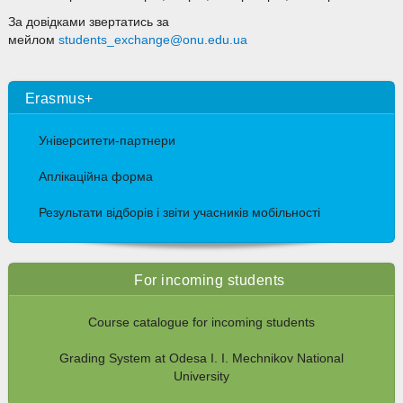
За довідками звертатись за
мейлом
students_exchange@onu.edu.ua
Erasmus+
Університети-партнери
Аплікаційна форма
Результати відборів і звіти учасників мобільності
For incoming students
Course catalogue for incoming students
Grading System at Odesa I. I. Mechnikov National
University