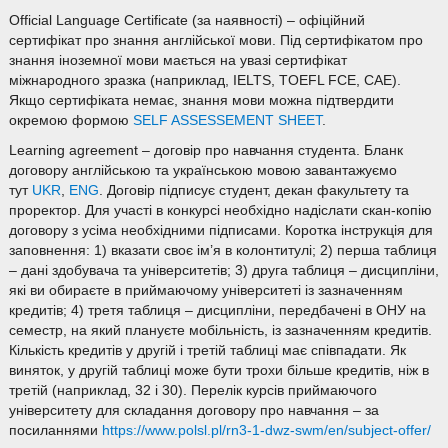
Official Language Certificate (за наявності) – офіційний
сертифікат про знання англійської мови. Під сертифікатом про
знання іноземної мови мається на увазі сертифікат
міжнародного зразка (наприклад, IELTS, TOEFL FCE, CAE).
Якщо сертифіката немає, знання мови можна підтвердити
окремою формою
SELF ASSESSEMENT SHEET
.
Learning agreement – договір про навчання студента. Бланк
договору англійською та українською мовою завантажуємо
тут
UKR
,
ENG
. Договір підписує студент, декан факультету та
проректор. Для участі в конкурсі необхідно надіслати скан-копію
договору з усіма необхідними підписами. Коротка інструкція для
заповнення: 1) вказати своє ім’я в колонтитулі; 2) перша таблиця
– дані здобувача та університетів; 3) друга таблиця – дисципліни,
які ви обираєте в приймаючому університеті із зазначенням
кредитів; 4) третя таблиця – дисципліни, передбачені в ОНУ на
семестр, на який плануєте мобільність, із зазначенням кредитів.
Кількість кредитів у другій і третій таблиці має співпадати. Як
виняток, у другій таблиці може бути трохи більше кредитів, ніж в
третій (наприклад, 32 і 30). Перелік курсів приймаючого
університету для складання договору про навчання – за
посиланнями
https://www.polsl.pl/rn3-1-dwz-swm/en/subject-offer/