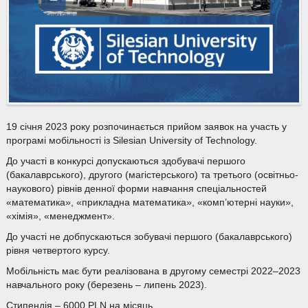
19 січня 2023 року розпочинається прийом заявок на участь у
програмі мобільності із Silesian University of Technology.
До участі в конкурсі допускаються здобувачі першого
(бакалаврського), другого (магістерського) та третього (освітньо-
наукового) рівнів денної форми навчання спеціальностей
«математика», «прикладна математика», «комп’ютерні науки»,
«хімія», «менеджмент».
До участі не добпускаються зобувачі першого (бакалаврського)
рівня четвертого курсу.
Мобільність має бути реалізована в другому семестрі 2022–2023
навчального року (березень – липень 2023).
Стипендія – 6000 PLN на місяць.