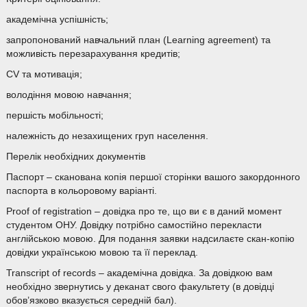
академічна успішність;
запропонований навчальний план (Learning agreement) та
можливість перезарахування кредитів;
CV та мотивація;
володіння мовою навчання;
першість мобільності;
належність до незахищених груп населення.
Перелік необхідних документів
Паспорт – сканована копія першої сторінки вашого закордонного
паспорта в кольоровому варіанті.
Proof of registration – довідка про те, що ви є в даний момент
студентом ОНУ. Довідку потрібно самостійно перекласти
англійською мовою. Для подання заявки надсилаєте скан-копію
довідки українською мовою та її переклад.
Transcript of records – академічна довідка. За довідкою вам
необхідно звернутись у деканат свого факультету (в довідці
обов’язково вказується середній бал).