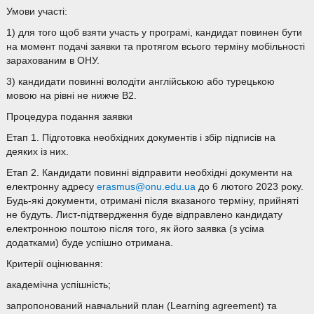
Умови участі:
1) для того щоб взяти участь у програмі, кандидат повинен бути
на момент подачі заявки та протягом всього терміну мобільності
зарахованим в ОНУ.
3) кандидати повинні володіти англійською або турецькою
мовою на рівні не нижче B2.
Процедура подання заявки
Етап 1. Підготовка необхідних документів і збір підписів на
деяких із них.
Етап 2. Кандидати повинні відправити необхідні документи на
електронну адресу
erasmus@onu.edu.ua
до 6 лютого 2023 року.
Будь-які документи, отримані після вказаного терміну, прийняті
не будуть. Лист-підтвердження буде відправлено кандидату
електронною поштою після того, як його заявка (з усіма
додатками) буде успішно отримана.
Критерії оцінювання:
академічна успішність;
запропонований навчальний план (Learning agreement) та