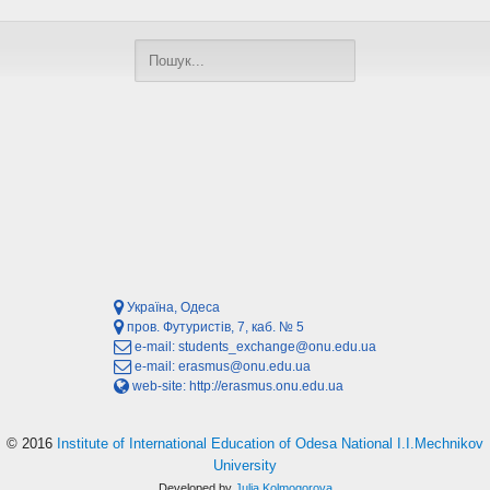
Україна, Одеса
пров. Футуристів, 7, каб. № 5
e-mail:
students_exchange@onu.edu.ua
e-mail:
erasmus@onu.edu.ua
web-site:
http://erasmus.onu.edu.ua
© 2016
Institute of International Education of Odesa National I.I.Mechnikov
University
Developed by
Julia Kolmogorova