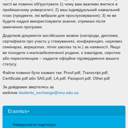
листі ви повинні обґрунтувати 1) чому вам важливо вчитися в
приймаючому університеті; 2) ваш індивідуальний навчальний
план (предмети, які вибрали для прослуховування); 3) як ви
будете надалі використовувати знання, отримані після
закінчення програми.
Додаткові документи англійською мовою (нагороди, дипломи,
сертифікати про участь у стажуваннях, конференціях, наукових
семінарах, воркшопах, літніх школах та ін.) за наявності. Якщо
ви походите з малозабезпеченої родини, є інвалідом, сиротою
або переселенцем – надаєте офіційне підтвердження вашого
статусу.
Файли повинні бути названі так: Proof.pdf, Transcript.pdf,
Certificate.pdf або SAS.pdf, LA.pdf, Passport.pdf, Other.pdf
За довідками звертатись за
мейлом
students_exchange@onu.edu.ua
Erasmus+
Університети-партнери