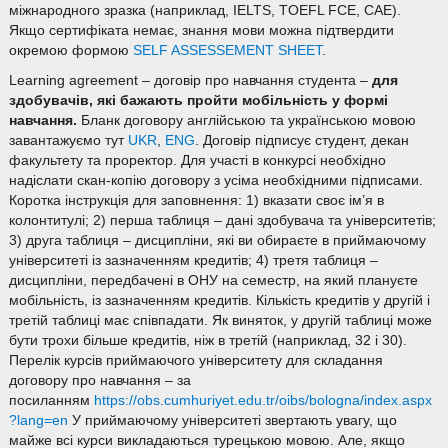
міжнародного зразка (наприклад, IELTS, TOEFL FCE, CAE).
Якщо сертифіката немає, знання мови можна підтвердити
окремою формою
SELF ASSESSEMENT SHEET
.
Learning agreement – договір про навчання студента –
для
здобувачів, які бажають пройти мобільність у формі
навчання.
Бланк договору англійською та українською мовою
завантажуємо тут
UKR
,
ENG
. Договір підписує студент, декан
факультету та проректор. Для участі в конкурсі необхідно
надіслати скан-копію договору з усіма необхідними підписами.
Коротка інструкція для заповнення: 1) вказати своє ім’я в
колонтитулі; 2) перша таблиця – дані здобувача та університетів;
3) друга таблиця – дисципліни, які ви обираєте в приймаючому
університеті із зазначенням кредитів; 4) третя таблиця –
дисципліни, передбачені в ОНУ на семестр, на який плануєте
мобільність, із зазначенням кредитів. Кількість кредитів у другій і
третій таблиці має співпадати. Як виняток, у другій таблиці може
бути трохи більше кредитів, ніж в третій (наприклад, 32 і 30).
Перелік курсів приймаючого університету для складання
договору про навчання – за
посиланням
https://obs.cumhuriyet.edu.tr/oibs/bologna/index.aspx
?lang=en
У приймаючому університеті звертають увагу, що
майже всі курси викладаються турецькою мовою. Але, якщо