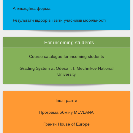
Аплікаційна форма
Результати відборів і звіти учасників мобільності
For incoming students
Course catalogue for incoming students
Grading System at Odesa I. I. Mechnikov National
University
Інші гранти
Програма обміну MEVLANA
Гранти House of Europe