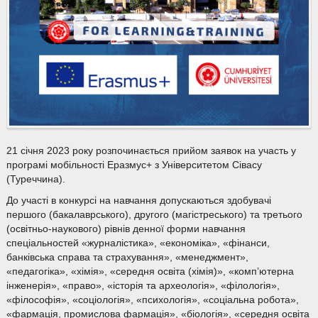
21 січня 2023 року розпочинається прийом заявок на участь у
програмі мобільності Еразмус+ з Університетом Сівасу
(Туреччина).
До участі в конкурсі на навчання допускаються здобувачі
першого (бакалаврського), другого (магістреського) та третього
(освітньо-наукового) рівнів денної форми навчання
спеціальностей «журналістика», «економіка», «фінанси,
банківська справа та страхування», «менеджмент»,
«педагогіка», «хімія», «середня освіта (хімія)», «комп’ютерна
інженерія», «право», «історія та археологія», «філологія»,
«філософія», «соціологія», «психологія», «соціальна робота»,
«фармація, промислова фармація», «біологія», «середня освіта