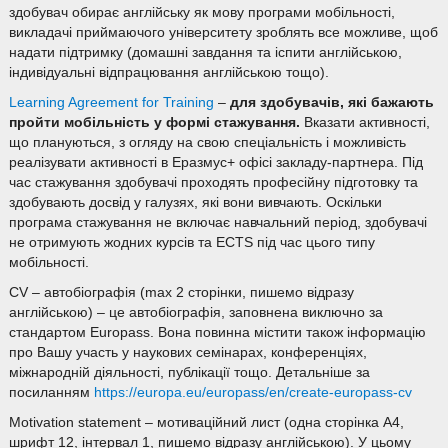
здобувач обирає англійську як мову програми мобільності,
викладачі приймаючого університету зроблять все можливе, щоб
надати підтримку (домашні завдання та іспити англійською,
індивідуальні відпрацювання англійською тощо).
Learning Agreement for Training
–
для здобувачів, які бажають
пройти мобільність у формі стажування.
Вказати активності,
що плануються, з огляду на свою спеціальність і можливість
реалізувати активності в Еразмус+ офісі закладу-партнера. Під
час стажування здобувачі проходять професійну підготовку та
здобувають досвід у галузях, які вони вивчають. Оскільки
програма стажування не включає навчальний період, здобувачі
не отримують жодних курсів та ECTS під час цього типу
мобільності.
CV – автобіографія (max 2 сторінки, пишемо відразу
англійською) – це автобіографія, заповнена виключно за
стандартом Europass. Вона повинна містити також інформацію
про Вашу участь у наукових семінарах, конференціях,
міжнародній діяльності, публікації тощо. Детальніше за
посиланням
https://europa.eu/europass/en/create-europass-cv
Motivation statement – мотиваційний лист (одна сторінка А4,
шрифт 12, інтервал 1, пишемо відразу англійською). У цьому