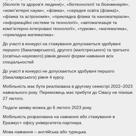
(біологія та здоров’я людини)», «біотехнології та біоінженерія»,
«комп’ютерні науки», «фізика», «середня освіта (фізика)»,
«фізика та астрономія», «прикладна фізика та наноматеріали»,
«інформаційні системи та технології», «автоматизація та
комп’ютерно-інтегровані технології», «туризм», «математика»,
«прикладна математика».
До участі в конкурсі на стажування допускаються здобувачі
першого (бакалаврського), другого (магістреського) та третього
(освітньо-наукового) рівнів денної форми навчання всіх
спеціальностей
До участі в конкурсі не допускаються здобувачі першого
(бакалаврського) рівня 4 курсу.
Мобільність має бути реалізована в другому семестрі 2022–2023
навчального року. Переможець має прибути до Сівасу не пізніше
27 лютого.
Подати заявку можна до 6 лютого 2023 року.
Мобільність розрахована на навчання або стажування в
Еразмус+ офісу університета-партнера.
Мова навчання – англійська або турецька.