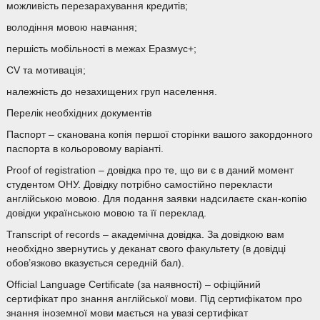
можливість перезарахування кредитів;
володіння мовою навчання;
першість мобільності в межах Еразмус+;
CV та мотивація;
належність до незахищених груп населення.
Перелік необхідних документів
Паспорт – сканована копія першої сторінки вашого закордонного
паспорта в кольоровому варіанті.
Proof of registration – довідка про те, що ви є в даний момент
студентом ОНУ. Довідку потрібно самостійно перекласти
англійською мовою. Для подання заявки надсилаєте скан-копію
довідки українською мовою та її переклад.
Transcript of records – академічна довідка. За довідкою вам
необхідно звернутись у деканат свого факультету (в довідці
обов’язково вказується середній бал).
Official Language Certificate (за наявності) – офіційний
сертифікат про знання англійської мови. Під сертифікатом про
знання іноземної мови мається на увазі сертифікат