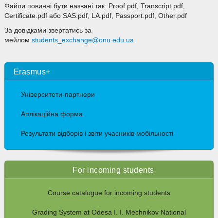
Файли повинні бути названі так: Proof.pdf, Transcript.pdf,
Certificate.pdf або SAS.pdf, LA.pdf, Passport.pdf, Other.pdf
За довідками звертатись за
мейлом
students_exchange@onu.edu.ua
Erasmus+
Університети-партнери
Аплікаційна форма
Результати відборів і звіти учасників мобільності
For incoming students
Course catalogue for incoming students
Grading System at Odesa I. I. Mechnikov National