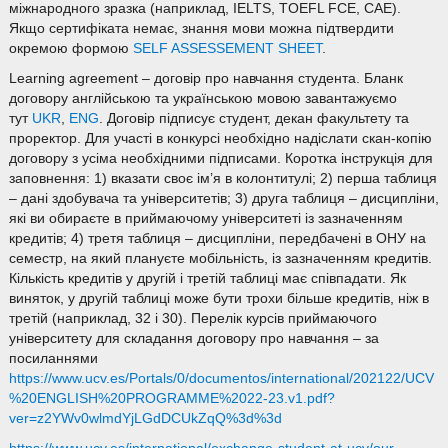
міжнародного зразка (наприклад, IELTS, TOEFL FCE, CAE).
Якщо сертифіката немає, знання мови можна підтвердити
окремою формою
SELF ASSESSEMENT SHEET
.
Learning agreement – договір про навчання студента. Бланк
договору англійською та українською мовою завантажуємо
тут
UKR
,
ENG
. Договір підписує студент, декан факультету та
проректор. Для участі в конкурсі необхідно надіслати скан-копію
договору з усіма необхідними підписами. Коротка інструкція для
заповнення: 1) вказати своє ім’я в колонтитулі; 2) перша таблиця
– дані здобувача та університетів; 3) друга таблиця – дисципліни,
які ви обираєте в приймаючому університеті із зазначенням
кредитів; 4) третя таблиця – дисципліни, передбачені в ОНУ на
семестр, на який плануєте мобільність, із зазначенням кредитів.
Кількість кредитів у другій і третій таблиці має співпадати. Як
виняток, у другій таблиці може бути трохи більше кредитів, ніж в
третій (наприклад, 32 і 30). Перелік курсів приймаючого
університету для складання договору про навчання – за
посиланнями
https://www.ucv.es/Portals/0/documentos/international/202122/UCV
%20ENGLISH%20PROGRAMME%2022-23.v1.pdf?
ver=z2YWv0wlmdYjLGdDCUkZqQ%3d%3d