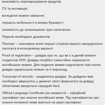
можливість перезарахування кредитів;
CV та мотивація;
володіння мовою навчання;
першість мобільності в межах Еразмус+;
належність до незахищених груп населення.
Перелік необхідних документів
Паспорт – сканована копія першої сторінки вашого закордонного
паспорта в кольоровому варіанті.
Proof of registration – довідка про те, що ви є в даний момент
студентом ОНУ. Довідку потрібно самостійно перекласти
англійською мовою. Для подання заявки надсилаєте скан-копію
довідки українською мовою та її переклад.
Transcript of records – академічна довідка. За довідкою вам
необхідно звернутись у деканат свого факультету (в довідці
обов’язково вказується середній бал).
Official Language Certificate (за наявності) – офіційний
сертифікат про знання англійської мови. Під сертифікатом про
знання іноземної мови мається на увазі сертифікат