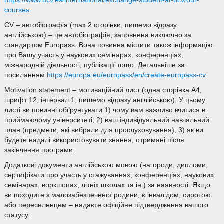
https://www.ucv.es/international/exchange-student-at-ucv/our-
courses
CV – автобіографія (max 2 сторінки, пишемо відразу
англійською) – це автобіографія, заповнена виключно за
стандартом Europass. Вона повинна містити також інформацію
про Вашу участь у наукових семінарах, конференціях,
міжнародній діяльності, публікації тощо. Детальніше за
посиланням
https://europa.eu/europass/en/create-europass-cv
Motivation statement – мотиваційний лист (одна сторінка А4,
шрифт 12, інтервал 1, пишемо відразу англійською). У цьому
листі ви повинні обґрунтувати 1) чому вам важливо вчитися в
приймаючому університеті; 2) ваш індивідуальний навчальний
план (предмети, які вибрали для прослуховування); 3) як ви
будете надалі використовувати знання, отримані після
закінчення програми.
Додаткові документи англійською мовою (нагороди, дипломи,
сертифікати про участь у стажуваннях, конференціях, наукових
семінарах, воркшопах, літніх школах та ін.) за наявності. Якщо
ви походите з малозабезпеченої родини, є інвалідом, сиротою
або переселенцем – надаєте офіційне підтвердження вашого
статусу.