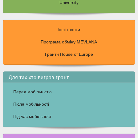
University
Інші гранти
Програма обміну MEVLANA
Гранти House of Europe
Для тих хто виграв грант
Перед мобільністю
Після мобільності
Під час мобільності