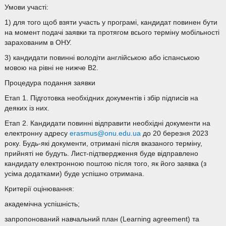
Умови участі:
1) для того щоб взяти участь у програмі, кандидат повинен бути
на момент подачі заявки та протягом всього терміну мобільності
зарахованим в ОНУ.
3) кандидати повинні володіти англійською або іспанською
мовою на рівні не нижче B2.
Процедура подання заявки
Етап 1. Підготовка необхідних документів і збір підписів на
деяких із них.
Етап 2. Кандидати повинні відправити необхідні документи на
електронну адресу
erasmus@onu.edu.ua
до 20 березня 2023
року. Будь-які документи, отримані після вказаного терміну,
прийняті не будуть. Лист-підтвердження буде відправлено
кандидату електронною поштою після того, як його заявка (з
усіма додатками) буде успішно отримана.
Критерії оцінювання:
академічна успішність;
запропонований навчальний план (Learning agreement) та