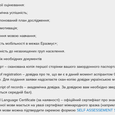
рії оцінювання:
ічна успішність;
понований план дослідження;
 мотивація;
іння мовою навчання;
сть мобільності в межах Еразмус+;
ність до незахищених груп населення.
ік необхідних документів
рт – сканована копія першої сторінки вашого закордонного паспорта
of registration – довідка про те, що ви є в даний момент аспіранто
. Для подання заявки надсилаєте скан-копію довідки українською м
ript of records – академічна довідка. За довідкою вам необхідно зве
ться середній бал).
al Language Certificate (за наявності) – офіційний сертифікат про з
мної мови мається на увазі сертифікат міжнародного зразка (напри
я мови можна підтвердити окремою формою
SELF ASSESSEMENT 