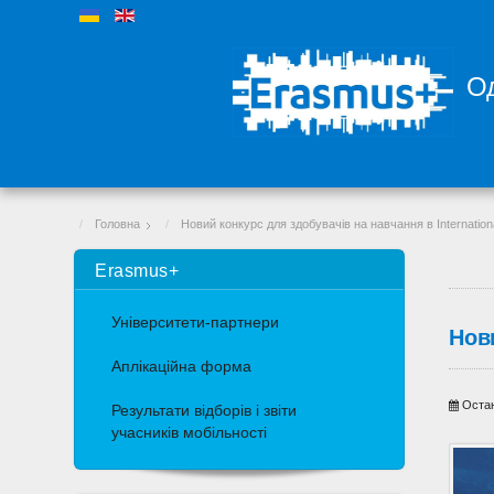
Од
Головна
Новий конкурс для здобувачів на навчання в International
Erasmus+
Університети-партнери
Нови
Аплікаційна форма
Остан
Результати відборів і звіти
учасників мобільності