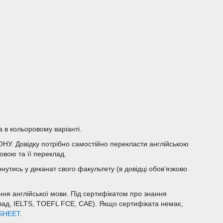
 в кольоровому варіанті.
м ОНУ. Довідку потрібно самостійно перекласти англійською
овою та її переклад.
рнутись у деканат свого факультету (в довідці обов’язково
нання англійської мови. Під сертифікатом про знання
клад, IELTS, TOEFL FCE, CAE). Якщо сертифіката немає,
SHEET
.