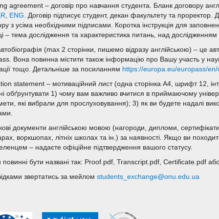
ing agreement – договір про навчання студента. Бланк договору ан
KR
,
ENG
. Договір підписує студент, декан факультету та проректор. Д
ру з усіма необхідними підписами. Коротка інструкція для заповнення
ці – тема дослідження та характеристика питань, над дослідженням
автобіографія (max 2 сторінки, пишемо відразу англійською) – це а
ass. Вона повинна містити також інформацію про Вашу участь у наук
кації тощо. Детальніше за посиланням
https://europa.eu/europass/en
tion statement – мотиваційний лист (одна сторінка А4, шрифт 12, ін
ні обґрунтувати 1) чому вам важливо вчитися в приймаючому універ
мети, які вибрали для прослуховування); 3) як ви будете надалі вик
ами.
кові документи англійською мовою (нагороди, дипломи, сертифікати
арах, воркшопах, літніх школах та ін.) за наявності. Якщо ви поход
еленцем – надаєте офіційне підтвердження вашого статусу.
повинні бути названі так: Proof.pdf, Transcript.pdf, Certificate.pdf аб
відками звертатись за мейлом
students_exchange@onu.edu.ua