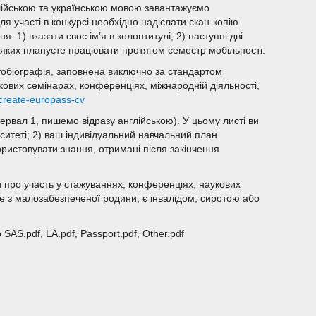
глійською та українською мовою завантажуємо
ля участі в конкурсі необхідно надіслати скан-копію
: 1) вказати своє ім’я в колонтитулі; 2) наступні дві
 яких плануєте працювати протягом семестр мобільності.
втобіографія, заповнена виключно за стандартом
ових семінарах, конференціях, міжнародній діяльності,
/create-europass-cv
тервал 1, пишемо відразу англійською). У цьому листі ви
ситеті; 2) ваш індивідуальний навчальний план
ористовувати знання, отримані після закінчення
 про участь у стажуваннях, конференціях, наукових
ите з малозабезпеченої родини, є інвалідом, сиротою або
о SAS.pdf, LA.pdf, Passport.pdf, Other.pdf