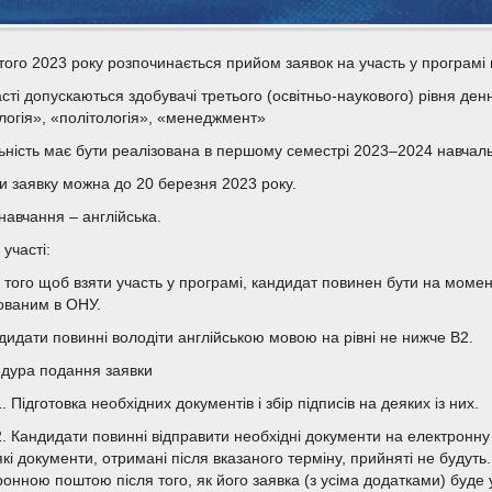
того 2023 року розпочинається прийом заявок на участь у програм
асті допускаються здобувачі третього (освітньо-наукового) рівня де
логія», «політологія», «менеджмент»
ьність має бути реалізована в першому семестрі 2023–2024 навчаль
и заявку можна до 20 березня 2023 року.
навчання – англійська.
участі:
я того щоб взяти участь у програмі, кандидат повинен бути на момен
ованим в ОНУ.
ндидати повинні володіти англійською мовою на рівні не нижче B2.
дура подання заявки
. Підготовка необхідних документів і збір підписів на деяких із них.
2. Кандидати повинні відправити необхідні документи на електронн
які документи, отримані після вказаного терміну, прийняті не будут
ронною поштою після того, як його заявка (з усіма додатками) буде