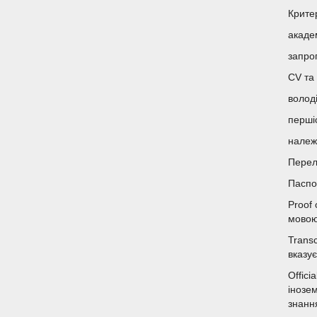
Крите
академ
запро
CV та
волод
перші
належ
Перел
Паспо
Proof 
мовою
Transc
вказує
Offici
інозе
знанн