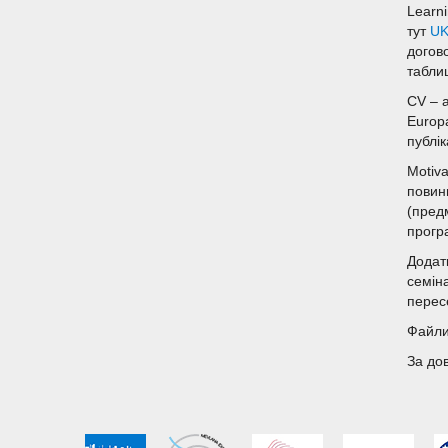
Learn
тут
U
догово
табли
CV – 
Europ
публі
Motiva
повин
(пред
прогр
Додат
семін
перес
Файли 
За до