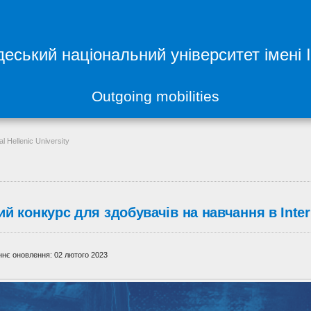
еський національний університет імені 
Outgoing mobilities
 Hellenic University
й конкурс для здобувачів на навчання в Interna
нє оновлення: 02 лютого 2023