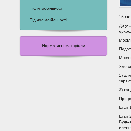
Після мобільності
15 лю
Під час мобільності
До уч
ерхео
Мобіл
Нормативні матеріали
Подат
Мова 
Умови 
1) дл
зарах
3) ка
Проце
Етап 1
Етап 
Будь-
елект