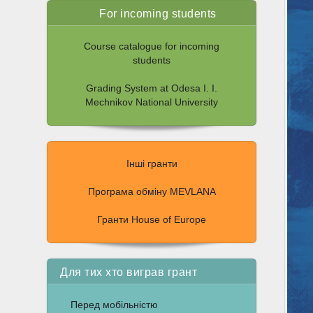
For incoming students
Course catalogue for incoming
students
Grading System at Odesa I. I.
Mechnikov National University
Інші гранти
Програма обміну MEVLANA
Гранти House of Europe
Для тих хто виграв грант
Перед мобільністю