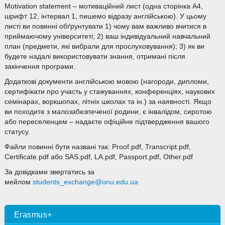
Motivation statement – мотиваційний лист (одна сторінка А4,
шрифт 12, інтервал 1, пишемо відразу англійською). У цьому
листі ви повинні обґрунтувати 1) чому вам важливо вчитися в
приймаючому університеті; 2) ваш індивідуальний навчальний
план (предмети, які вибрали для прослуховування); 3) як ви
будете надалі використовувати знання, отримані після
закінчення програми.
Додаткові документи англійською мовою (нагороди, дипломи,
сертифікати про участь у стажуваннях, конференціях, наукових
семінарах, воркшопах, літніх школах та ін.) за наявності. Якщо
ви походите з малозабезпеченої родини, є інвалідом, сиротою
або переселенцем – надаєте офіційне підтвердження вашого
статусу.
Файли повинні бути названі так: Proof.pdf, Transcript.pdf,
Certificate.pdf або SAS.pdf, LA.pdf, Passport.pdf, Other.pdf
За довідками звертатись за
мейлом
students_exchange@onu.edu.ua
Erasmus+