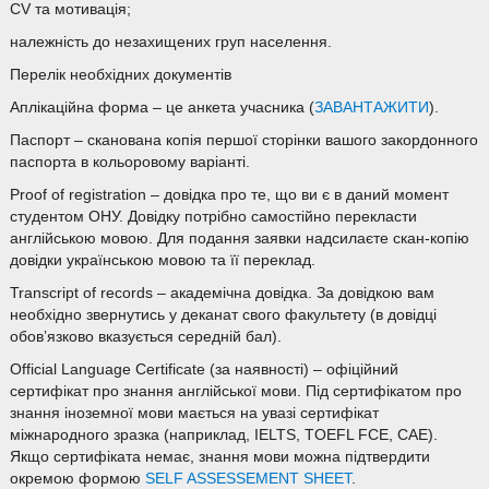
CV та мотивація;
належність до незахищених груп населення.
Перелік необхідних документів
Аплікаційна форма – це анкета учасника (
ЗАВАНТАЖИТИ
).
Паспорт – сканована копія першої сторінки вашого закордонного
паспорта в кольоровому варіанті.
Proof of registration – довідка про те, що ви є в даний момент
студентом ОНУ. Довідку потрібно самостійно перекласти
англійською мовою. Для подання заявки надсилаєте скан-копію
довідки українською мовою та її переклад.
Transcript of records – академічна довідка. За довідкою вам
необхідно звернутись у деканат свого факультету (в довідці
обов’язково вказується середній бал).
Official Language Certificate (за наявності) – офіційний
сертифікат про знання англійської мови. Під сертифікатом про
знання іноземної мови мається на увазі сертифікат
міжнародного зразка (наприклад, IELTS, TOEFL FCE, CAE).
Якщо сертифіката немає, знання мови можна підтвердити
окремою формою
SELF ASSESSEMENT SHEET
.