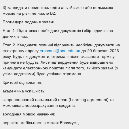
3) кандидати повинні володіти англійською або польською
мовою на рівні не нижче B2.
Процедура подання заявки
Етап 1. Підготовка необхідних документів і збір підписів на
деяких із них.
Етап 2. Кандидати повинні відправити необхідні документи на
електронну адресу
erasmus@onu.edu.ua
до 20 березня 2023
року. Будь-які документи, отримані після вказаного терміну,
прийняті не будуть. Лист-підтвердження буде відправлено
кандидату електронною поштою після того, як його заявка (з
усіма додатками) буде успішно отримана.
Критерії оцінювання:
академічна успішність;
запропонований навчальний план (Learning agreement) та
можливість перезарахування кредитів;
володіння мовою навчання;
першість мобільності в межах Еразмус+;