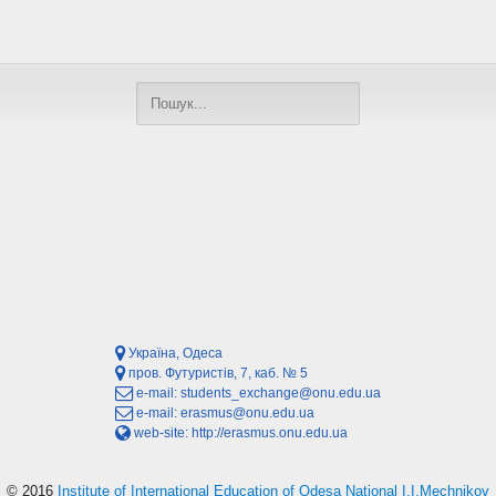
Україна, Одеса
пров. Футуристів, 7, каб. № 5
e-mail:
students_exchange@onu.edu.ua
e-mail:
erasmus@onu.edu.ua
web-site:
http://erasmus.onu.edu.ua
© 2016
Institute of International Education of Odesa National I.I.Mechnikov