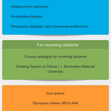
Університети-партнери
Аплікаційна форма
Результати відборів і звіти учасників мобільності
For incoming students
Course catalogue for incoming students
Grading System at Odesa I. I. Mechnikov National
University
Інші гранти
Програма обміну MEVLANA