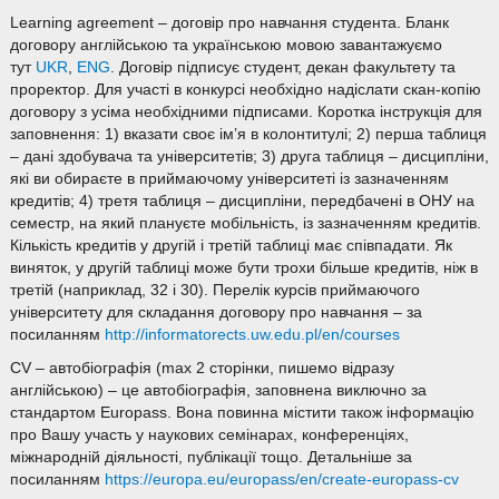
Learning agreement – договір про навчання студента. Бланк
договору англійською та українською мовою завантажуємо
тут
UKR
,
ENG
. Договір підписує студент, декан факультету та
проректор. Для участі в конкурсі необхідно надіслати скан-копію
договору з усіма необхідними підписами. Коротка інструкція для
заповнення: 1) вказати своє ім’я в колонтитулі; 2) перша таблиця
– дані здобувача та університетів; 3) друга таблиця – дисципліни,
які ви обираєте в приймаючому університеті із зазначенням
кредитів; 4) третя таблиця – дисципліни, передбачені в ОНУ на
семестр, на який плануєте мобільність, із зазначенням кредитів.
Кількість кредитів у другій і третій таблиці має співпадати. Як
виняток, у другій таблиці може бути трохи більше кредитів, ніж в
третій (наприклад, 32 і 30). Перелік курсів приймаючого
університету для складання договору про навчання – за
посиланням
http://informatorects.uw.edu.pl/en/courses
CV – автобіографія (max 2 сторінки, пишемо відразу
англійською) – це автобіографія, заповнена виключно за
стандартом Europass. Вона повинна містити також інформацію
про Вашу участь у наукових семінарах, конференціях,
міжнародній діяльності, публікації тощо. Детальніше за
посиланням
https://europa.eu/europass/en/create-europass-cv