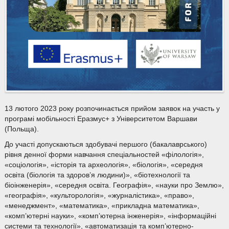
13 лютого 2023 року розпочинається прийом заявок на участь у
програмі мобільності Еразмус+ з Університетом Варшави
(Польща).
До участі допускаються здобувачі першого (бакалаврського)
рівня денної форми навчання спеціальностей «філологія»,
«соціологія», «історія та археологія», «біологія», «середня
освіта (біологія та здоров’я людини)», «біотехнології та
біоінженерія», «середня освіта. Географія», «науки про Землю»,
«географія», «культорологія», «журналістика», «право»,
«менеджмент», «математика», «прикладна математика»,
«комп’ютерні науки», «комп’ютерна інженерія», «інформаційні
системи та технології», «автоматизація та комп’ютерно-