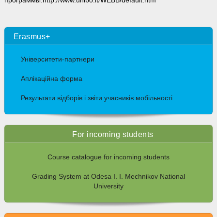
программы:
http://www.unibo.it/WEBB/default.htm
Erasmus+
Університети-партнери
Аплікаційна форма
Результати відборів і звіти учасників мобільності
For incoming students
Course catalogue for incoming students
Grading System at Odesa I. I. Mechnikov National
University