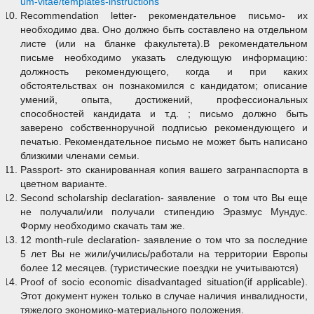
um-vitae/templates-instructions
Recommendation letter- рекомендательное письмо- их
необходимо два. Оно должно быть составлено на отдельном
листе (или на бланке факультета).В рекомендательном
письме необходимо указать следующую информацию:
должность рекомендующего, когда и при каких
обстоятельствах он познакомился с кандидатом; описание
умений, опыта, достижений, профессиональных
способностей кандидата и т.д. ; письмо должно быть
заверено собственноручной подписью рекомендующего и
печатью. Рекомендательное письмо не может быть написано
близкими членами семьи.
Passport- это сканированная копия вашего загранпаспорта в
цветном варианте.
Second scholarship declaration- заявление о том что Вы еще
не получали/или получали стипендию Эразмус Мундус.
Форму необходимо скачать там же.
12 month-rule declaration- заявление о том что за последние
5 лет Вы не жили/учились/работали на территории Европы
более 12 месяцев. (туристические поездки не учитываются)
Proof of socio economic disadvantaged situation(if applicable).
Этот документ нужен только в случае наличия инвалидности,
тяжелого экономико-материального положения.