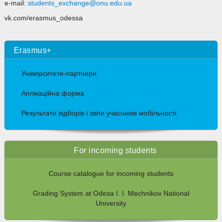
e-mail:
students_exchange@onu.edu.ua
vk.com/erasmus_odessa
Erasmus+
Університети-партнери
Аплікаційна форма
Результати відборів і звіти учасників мобільності
For incoming students
Course catalogue for incoming students
Grading System at Odesa I. I. Mechnikov National
University