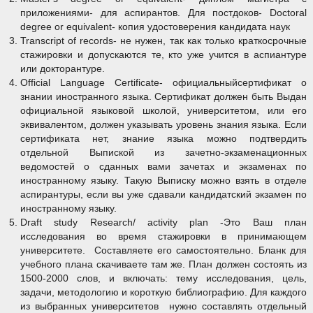
приложениями- для аспирантов. Для постдоков- Doctoral
degree or equivalent- копия удостоверения кандидата наук
Transcript of records- не нужен, так как только краткосрочные
стажировки и допускаются те, кто уже учится в аспиантуре
или докторантуре.
Official Language Certificate- официальныйсертификат о
знании иностранного языка. Сертификат должен быть Выдан
официальной языковой школой, университетом, или его
эквивалентом, должен указывать уровень знания языка. Если
сертификата нет, знание языка можно подтвердить
отдельной Выпиской из зачетно-экзаменационных
ведомостей о сданных вами зачетах и экзаменах по
иностранному языку. Такую Выписку можно взять в отделе
аспирантуры, если вы уже сдавали кандидатский экзамен по
иностранному языку.
Draft study Research/ activity plan -Это Ваш план
исследования во время стажировки в принимающем
университете. Составляете его самостоятельно. Бланк для
учебного плана скачиваете там же. План должен состоять из
1500-2000 слов, и включать: тему исследования, цель,
задачи, методологию и короткую библиографию. Для каждого
из выбранных университетов нужно составлять отдельный