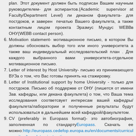
plan. Этот документ должен быть подписан Вашим научным
руководителем- для аспирантов.(Academic supervisor at
Faculty/Department Level) ли деканом факультета- для
постдоков, и заверен печатью Вашего факультета, а также
контактным лицом проекта Эразмус Мундус WEBBв
ОНУ(WEBB contact person).
Motivation statement- мотивационное письмо, в котором Вы
должны обосновать выбор того или иного университета а
также ваш индивидуальный исследовательский план . Для
каждого выбранного вами университета-отдельное
мотивационное письмо.
Letter of interest by Host University- письмо из принимающего
ВУЗа о том, что Вас готовы принять на стажировку.
Letter of Institutional support by home University - только для
постдоков. Письмо об поддержке от ОНУ (пишется от имени
Зав. кафедры, или декана факультета) о том, что Ваша тема
исследования соответсвует интересам вашей кафедры/
факультета/лаборатории и полученные результаты будут
использоваться в дальнейшем всей кафедрой/факультетом.
CV (preferably in Europass format)- это автобиография,
заполненная по стандарту
Europass
. Скачать ее
можно:
http://europass.cedefop.europa.eu/en/documents/curricul