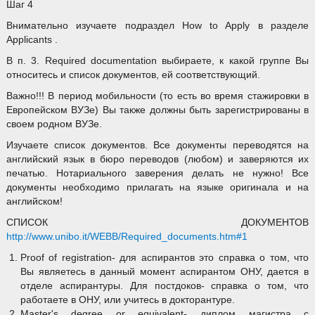
Шаг 4
Внимательно изучаете подраздел How to Apply в разделе
Applicants .
В п. 3. Required documentation выбираете, к какой группе Вы
относитесь и список документов, ей соответствующий.
Важно!!! В период мобильности (то есть во время стажировки в
Европейском ВУЗе) Вы также должны быть зарегистрированы в
своем родном ВУЗе.
Изучаете список документов. Все документы переводятся на
английский язык в бюро переводов (любом) и заверяются их
печатью. Нотариального заверения делать не нужно! Все
документы необходимо прилагать на языке оригинала и на
английском!
СПИСОК ДОКУМЕНТОВ
http://www.unibo.it/WEBB/Required_documents.htm#1
Proof of registration- для аспирантов это справка о том, что
Вы являетесь в данный момент аспирантом ОНУ, дается в
отделе аспирантуры. Для постдоков- справка о том, что
работаете в ОНУ, или учитесь в докторантуре.
Master's degree or equivalent- диплом магистра с