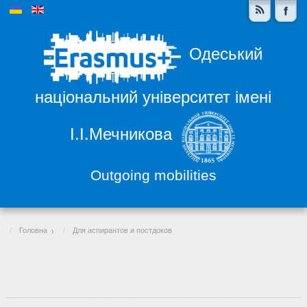
Одеський
національний університет імені
І.І.Мечникова
Outgoing mobilities
Головна
Для аспирантов и постдоков