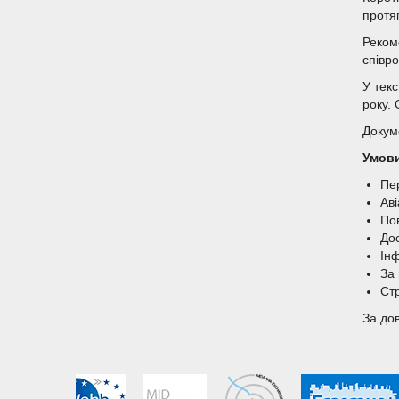
протя
Реком
співро
У текс
року.
Докум
Умови
Пер
Аві
По
До
Ін
За
Ст
За до