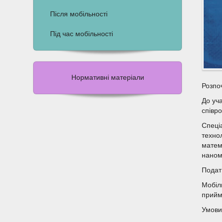
Після мобільності
Під час мобільності
Нормативні матеріали
Розпо
До уча
співро
Спеціа
техно
матем
наном
Подат
Мобіл
прийм
Умови 