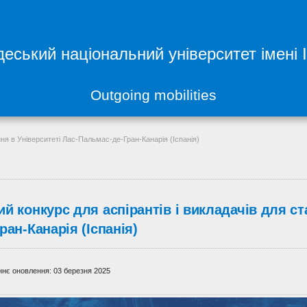
еський національний університет імені 
Outgoing mobilities
ння в Університеті Лас-Пальмас-де-Гран-Канарія (Іспанія)
ий конкурс для аспірантів і викладачів для с
ран-Канарія (Іспанія)
нє оновлення: 03 березня 2025