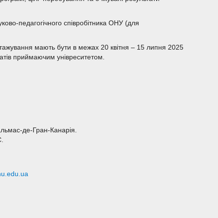
уково-педагогічного співробітника ОНУ (для
 стажування мають бути в межах 20 квітня – 15 липня 2025
датів приймаючим унівреситетом.
альмас-де-Гран-Канарія.
.
u.edu.ua