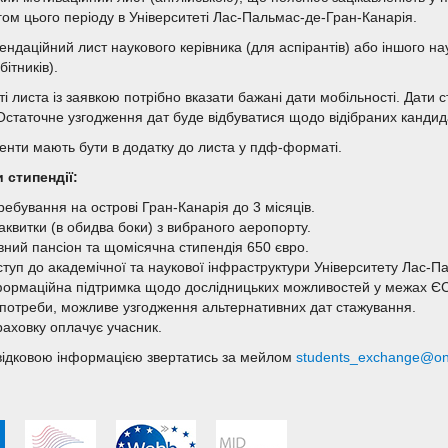
гом цього періоду в Університеті Лас-Пальмас-де-Гран-Канарія.
ендаційний лист наукового керівника (для аспірантів) або іншого на
бітників).
ті листа із заявкою потрібно вказати бажані дати мобільності. Дати
 Остаточне узгодження дат буде відбуватися щодо відібраних канди
енти мають бути в додатку до листа у пдф-форматі.
 стипендії:
ебування на острові Гран-Канарія до 3 місяців.
аквитки (в обидва боки) з вибраного аеропорту.
вний пансіон та щомісячна стипендія 650 євро.
ступ до академічної та наукової інфраструктури Університету Лас-П
формаційна підтримка щодо дослідницьких можливостей у межах ЄС
 потреби, можливе узгодження альтернативних дат стажування.
раховку оплачує учасник.
відковою інформацією звертатись за мейлом
students_exchange@on