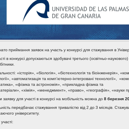
чато приймання заявок на участь у конкурсі для стажування в Універ
сті в конкурсі допускаються здобувачі третього (освітньо-наукового
бітники.
льності: «історія», «біологія», «біотехнологія та біоінженерія», «
логії», «автоматизація та комп’ютерно-інтегровані технології», «к
атика», «фізика та астрономія», «прикладна фізика та
атеріали», «хімія», «менеджмент», «право», «географія», «науки п
и заявку для участі в конкурсі на мобільність можна до
8 березня 2
ьність передбачає стажування тривалістю від 2 до 3 місяців. Стажув
аючого університету.
участі: