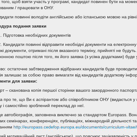
 того, щоб взяти участь у програмі, кандидат повинен бути на моме
ованим / працювати в ОНУ.
ндидати повинні володіти англійською або іспанською мовою на рівні
дура подання заявки
1. Підготовка необхідних документів
2. Кандидати повинні відправити необхідні документи на електронн
які документи, отримані після вказаного терміну, прийняті не будут
ронною поштою після того, як його заявка (з усіма додатками) буде
во: остаточне забтвердження відібраних кандидатів буде проводит
ія залишає за собою право вимагати від кандидатів додаткову інф
енти для заявки:
рт – сканована копія першої сторінки вашого закордонного паспорта
а про те, що Ви є аспірантом або співробітником ОНУ (видається у ві
у і самостійно зроблений переклад до неї.
це автобіографія, заповнена виключно за стандартом Europass. Вон
их семінарах, конференціях, публікаціях, міжнародній діяльності та
ланням
http://europass.cedefop.europa.eu/documents/curriculum-vitae/
кий мотиваційний лист (англійською), що пояснює зацікавленість у п