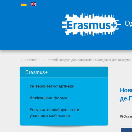
Од
Головна
Новий конкурс для аспірантів і викладачів для стажува
Erasmus+
Університети-партнери
Нов
де-Г
Аплікаційна форма
Результати відборів і звіти
учасників мобільності
Остан