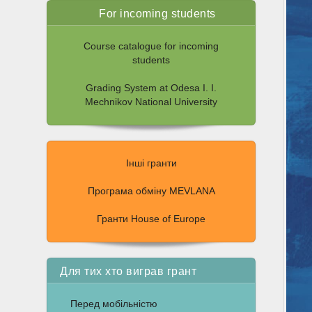
For incoming students
Course catalogue for incoming
students
Grading System at Odesa I. I.
Mechnikov National University
Інші гранти
Програма обміну MEVLANA
Гранти House of Europe
Для тих хто виграв грант
Перед мобільністю