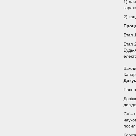
1) для
зарах
2) ка
Проце
Етап 
Етап 
Будь-
елект
Важли
Канар
Докум
Паспо
Довідк
довідк
CV – 
науков
поси
Корот