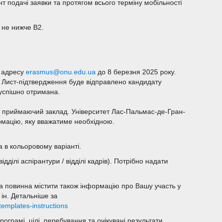
нт подачі заявки та протягом всього терміну мобільності
 не нижче B2.
у адресу
erasmus@onu.edu.ua
до 8 березня 2025 року.
ь. Лист-підтвердження буде відправлено кандидату
 успішно отримана.
и приймаючий заклад. Університет Лас-Пальмас-де-Гран-
ормацію, яку вважатиме необхідною.
 в кольоровому варіанті.
дділі аспірантури / відділі кадрів). Потрібно надати
а повинна містити також інформацію про Вашу участь у
 ін. Детальніше за
templates-instructions
рограмі, цілі перебування та очікувані результати