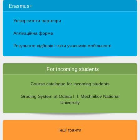
Erasmus+
Університети-партнери
Аплікаційна форма
Результати відборів і звіти учасників мобільності
For incoming students
Course catalogue for incoming students
Grading System at Odesa I. I. Mechnikov National
University
Інші гранти