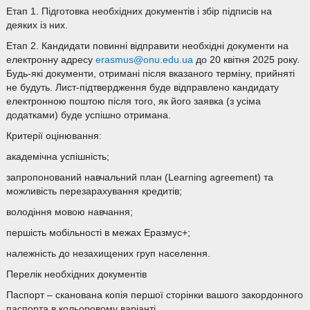
Етап 1. Підготовка необхідних документів і збір підписів на
деяких із них.
Етап 2. Кандидати повинні відправити необхідні документи на
електронну адресу
erasmus@onu.edu.ua
до 20 квітня 2025 року.
Будь-які документи, отримані після вказаного терміну, прийняті
не будуть. Лист-підтвердження буде відправлено кандидату
електронною поштою після того, як його заявка (з усіма
додатками) буде успішно отримана.
Критерії оцінювання:
академічна успішність;
запропонований навчальний план (Learning agreement) та
можливість перезарахування кредитів;
володіння мовою навчання;
першість мобільності в межах Еразмус+;
належність до незахищених груп населення.
Перелік необхідних документів
Паспорт – сканована копія першої сторінки вашого закордонного
паспорта в кольоровому варіанті.