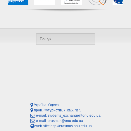
Україна, Одеса
пров. Футуристів, 7, каб. № 5
e-mail:
students_exchange@onu.edu.ua
e-mail:
erasmus@onu.edu.ua
web-site:
http://erasmus.onu.edu.ua