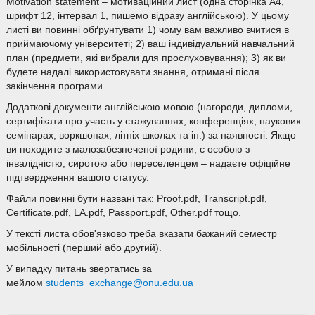
Motivation statement – мотиваційний лист (одна сторінка А4,
шрифт 12, інтервал 1, пишемо відразу англійською). У цьому
листі ви повинні обґрунтувати 1) чому вам важливо вчитися в
приймаючому університеті; 2) ваш індивідуальний навчальний
план (предмети, які вибрали для прослуховування); 3) як ви
будете надалі використовувати знання, отримані після
закінчення програми.
Додаткові документи англійською мовою (нагороди, дипломи,
сертифікати про участь у стажуваннях, конференціях, наукових
семінарах, воркшопах, літніх школах та ін.) за наявності. Якщо
ви походите з малозабезпеченої родини, є особою з
інвалідністю, сиротою або переселенцем – надаєте офіційне
підтвердження вашого статусу.
Файли повинні бути названі так: Proof.pdf, Transcript.pdf,
Certificate.pdf, LA.pdf, Passport.pdf, Other.pdf тощо.
У тексті листа обов'язково треба вказати бажаний семестр
мобільності (перший або другий).
У випадку питань звертатись за
мейлом
students_exchange@onu.edu.ua