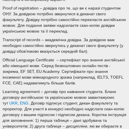
Proof of registration – довідка про те, що ви є наразі студентом
ОНУ. За довідкою потрібно звернутися в деканат свого
факультету. Довідку потрібно самостійно перекласти англійською
мовою. Для подання заявки надсилаєте скан-копію довідки
українською мовою та її переклад.
Transcript of records – академічна довідка. За довідкою вам
необхідно самостійно звернутись у деканат свого факультету (у
довідці обов’язково вказується середній бал).
Official Language Certificate – сертифікат про знання англійської
або німецької мови. Серед безкоштовних онлайн-тестів -
зокрема, EF SET, EU Academy. Сертифікати про знання
іноземної мови міжнародного зразка (наприклад, IELTS, TOEFL
FCE, CAE) надаватимуть більше балів.
Learning agreement – договір про навчання студента. Бланк
договору англійською та українською мовою завантажуємо
тут
UKR
,
ENG
. Договір підписує студент, декан факультету та
проректор. Для участі в конкурсі необхідно надіслати скан-копію
договору з вашим підписом і підписом декана. Коротка інструкція
для заповнення: 1) перша таблиця – дані здобувача та
університетів; 2) друга таблиця – дисципліни, які ви обираєте в