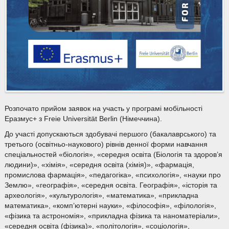
Розпочато прийом заявок на участь у програмі мобільності
Еразмус+ з Freie Universität Berlin (Німеччина).
До участі допускаються здобувачі першого (бакалаврського) та
третього (освітньо-наукового) рівнів денної форми навчання
спеціальностей «біологія», «середня освіта (Біологія та здоров’я
людини)», «хімія», «середня освіта (хімія)», «фармація,
промислова фармація», «педагогіка», «психологія», «науки про
Землю», «географія», «середня освіта. Географія», «історія та
археологія», «культурологія», «математика», «прикладна
математика», «комп’ютерні науки», «філософія», «філологія»,
«фізика та астрономія», «прикладна фізика та наноматеріали»,
«середня освіта (фізика)», «політологія», «соціологія»,