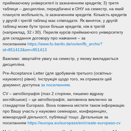
приймаючому університеті із зазначенням кредитів; 3) третя
таблиця – дисципліни, передбачені в ОНУ на семестр, на який
плануєте мобільність, із зазначенням кредитів. Кількість кредитів
у другій і третій таблиці має співпадати. Як виняток, у другій
таблиці може бути трохи більше кредитів, ніж в третій
(наприклад, 32 і 30). Перелік курсів приймаючого університету
для складання договору про навчання – за
посиланням
https://www.fu-berlin.de/vv/en/fb_archiv?
id=851413&sm=851413
Важливо: звертайте увагу на семестр, у якому викладається
дисципліна.
Pre-Acceptance Letter (для здобувачів третього (освітньо-
наукового) рівня). Інструкція щодо того, як отримати цей
документ, доступна
за посиланням
.
CV – автобіографія (max 2 сторінки, пишемо відразу
англійською) – це автобіографія, заповнена виключно за
стандартом Europass. Вона повинна містити також інформацію
про Вашу участь у наукових семінарах, конференціях,
міжнародній діяльності, публікації тощо. Детальніше за
посиланням
https://europa.eu/europass/en/create-europass-cv