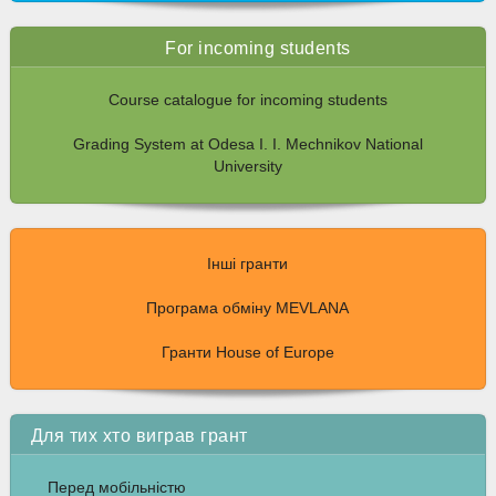
For incoming students
Course catalogue for incoming students
Grading System at Odesa I. I. Mechnikov National
University
Інші гранти
Програма обміну MEVLANA
Гранти House of Europe
Для тих хто виграв грант
Перед мобільністю