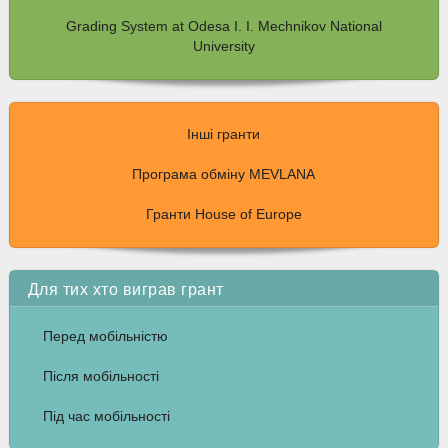
Grading System at Odesa I. I. Mechnikov National
University
Інші гранти
Програма обміну MEVLANA
Гранти House of Europe
Для тих хто виграв грант
Перед мобільністю
Після мобільності
Під час мобільності