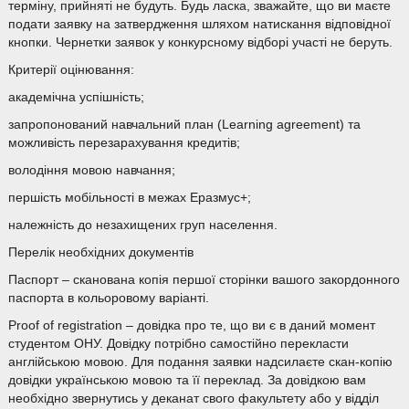
терміну, прийняті не будуть. Будь ласка, зважайте, що ви маєте
подати заявку на затвердження шляхом натискання відповідної
кнопки. Чернетки заявок у конкурсному відборі участі не беруть.
Критерії оцінювання:
академічна успішність;
запропонований навчальний план (Learning agreement) та
можливість перезарахування кредитів;
володіння мовою навчання;
першість мобільності в межах Еразмус+;
належність до незахищених груп населення.
Перелік необхідних документів
Паспорт – сканована копія першої сторінки вашого закордонного
паспорта в кольоровому варіанті.
Proof of registration – довідка про те, що ви є в даний момент
студентом ОНУ. Довідку потрібно самостійно перекласти
англійською мовою. Для подання заявки надсилаєте скан-копію
довідки українською мовою та її переклад. За довідкою вам
необхідно звернутись у деканат свого факультету або у відділ