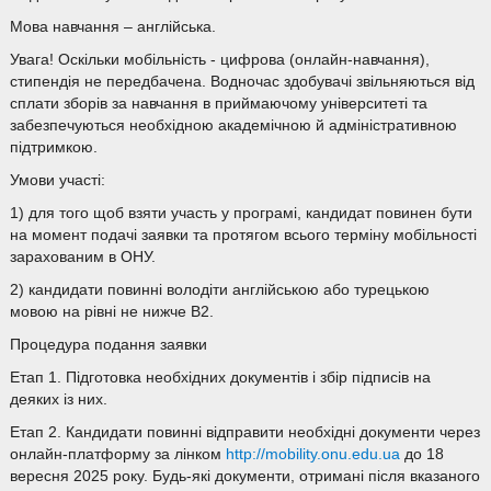
Мова навчання – англійська.
Увага! Оскільки мобільність - цифрова (онлайн-навчання),
стипендія не передбачена. Водночас здобувачі звільняються від
сплати зборів за навчання в приймаючому університеті та
забезпечуються необхідною академічною й адміністративною
підтримкою.
Умови участі:
1) для того щоб взяти участь у програмі, кандидат повинен бути
на момент подачі заявки та протягом всього терміну мобільності
зарахованим в ОНУ.
2) кандидати повинні володіти англійською або турецькою
мовою на рівні не нижче B2.
Процедура подання заявки
Етап 1. Підготовка необхідних документів і збір підписів на
деяких із них.
Етап 2. Кандидати повинні відправити необхідні документи через
онлайн-платформу за лінком
http://mobility.onu.edu.ua
до 18
вересня 2025 року. Будь-які документи, отримані після вказаного