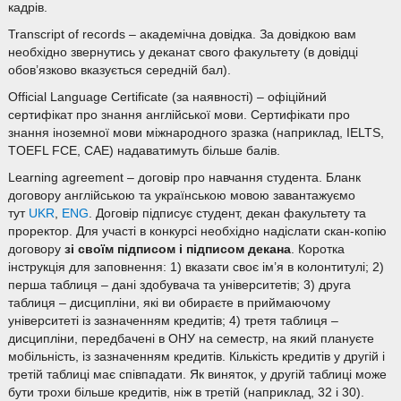
кадрів.
Transcript of records – академічна довідка. За довідкою вам
необхідно звернутись у деканат свого факультету (в довідці
обов’язково вказується середній бал).
Official Language Certificate (за наявності) – офіційний
сертифікат про знання англійської мови. Сертифікати про
знання іноземної мови міжнародного зразка (наприклад, IELTS,
TOEFL FCE, CAE) надаватимуть більше балів.
Learning agreement – договір про навчання студента. Бланк
договору англійською та українською мовою завантажуємо
тут
UKR
,
ENG
. Договір підписує студент, декан факультету та
проректор. Для участі в конкурсі необхідно надіслати скан-копію
договору
зі своїм підписом і підписом декана
. Коротка
інструкція для заповнення: 1) вказати своє ім’я в колонтитулі; 2)
перша таблиця – дані здобувача та університетів; 3) друга
таблиця – дисципліни, які ви обираєте в приймаючому
університеті із зазначенням кредитів; 4) третя таблиця –
дисципліни, передбачені в ОНУ на семестр, на який плануєте
мобільність, із зазначенням кредитів. Кількість кредитів у другій і
третій таблиці має співпадати. Як виняток, у другій таблиці може
бути трохи більше кредитів, ніж в третій (наприклад, 32 і 30).