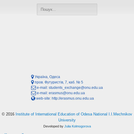
Україна, Одеса
пров. Футуристів, 7, каб. № 5
e-mail:
students_exchange@onu.edu.ua
e-mail:
erasmus@onu.edu.ua
web-site:
http://erasmus.onu.edu.ua
© 2016
Institute of International Education of Odesa National I.I.Mechnikov
University
Developed by
Julia Kolmogorova