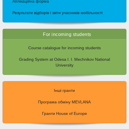
Аплікаційна форма
Результати відборів і звіти учасників мобільності
For incoming students
Course catalogue for incoming students
Grading System at Odesa I. I. Mechnikov National
University
Інші гранти
Програма обміну MEVLANA
Гранти House of Europe