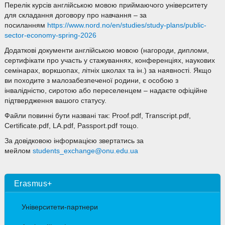
Перелік курсів англійською мовою приймаючого університету
для складання договору про навчання – за
посиланням
https://www.nord.no/en/studies/study-plans/public-
sector-economy-spring-2026
Додаткові документи англійською мовою (нагороди, дипломи,
сертифікати про участь у стажуваннях, конференціях, наукових
семінарах, воркшопах, літніх школах та ін.) за наявності. Якщо
ви походите з малозабезпеченої родини, є особою з
інвалідністю, сиротою або переселенцем – надаєте офіційне
підтвердження вашого статусу.
Файли повинні бути названі так: Proof.pdf, Transcript.pdf,
Certificate.pdf, LA.pdf, Passport.pdf тощо.
За довідковою інформацією звертатись за
мейлом
students_exchange@onu.edu.ua
Erasmus+
Університети-партнери