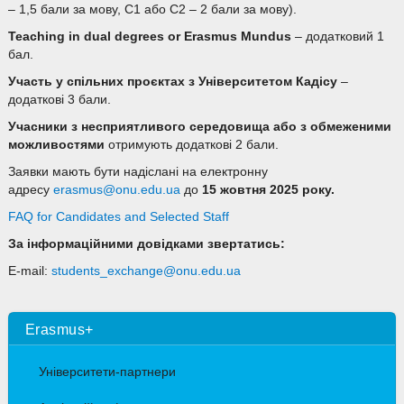
– 1,5 бали за мову, C1 або C2 – 2 бали за мову).
Teaching in dual degrees or Erasmus Mundus
– додатковий 1
бал.
Участь у спільних проєктах з Університетом Кадісу
–
додаткові 3 бали.
Учасники з несприятливого середовища або з обмеженими
можливостями
отримують додаткові 2 бали.
Заявки мають бути надіслані на електронну
адресу
erasmus@onu.edu.ua
до
15
жовтня 2025 року.
FAQ for Candidates and Selected Staff
За інформаційними довідками звертатись:
E-mail:
students_exchange@onu.edu.ua
Erasmus+
Університети-партнери