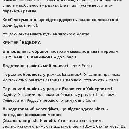
участь у мобільності у рамках Erasmus+ (усі університети-
партнери) раніше.
Копії документів, що підтверджують право на додаткові
бали
(див. нижче).
Усі документи мають бути англійською мовою.
КРИТЕРІЇ ВІДБОРУ:
Відповідність обраної програми міжнародним інтересам
ОНУ імені І. І. Мечникова
– до 5 балів.
Додаткова цінність мобільності
– до 5 балів.
Перша мобільність у рамках
Erasmus
+.
Учасники, для яких
мобільність у рамках Erasmus+ є першою, отримують 2 бали.
Перша мобільність у рамках
Erasmus
+
в Університеті
Кадісу.
Учасники, для яких мобільність у рамках Erasmus+ в
Університеті Кадісу є першою, отримують 5 балів.
Акредитований сертифікат, що підтверджує рівень
володіння іноземною мовою
(
Spanish
,
English
,
French
).
Учасники з відповідними
сертифікатами отримують додаткові бали (B1– 1 бал за мову, B2