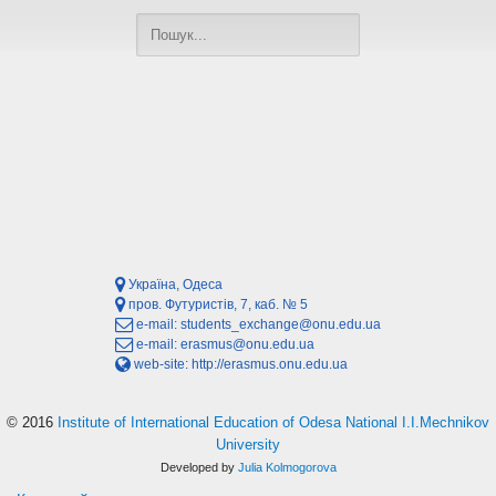
Україна, Одеса
пров. Футуристів, 7, каб. № 5
e-mail:
students_exchange@onu.edu.ua
e-mail:
erasmus@onu.edu.ua
web-site:
http://erasmus.onu.edu.ua
© 2016
Institute of International Education of Odesa National I.I.Mechnikov
University
Developed by
Julia Kolmogorova