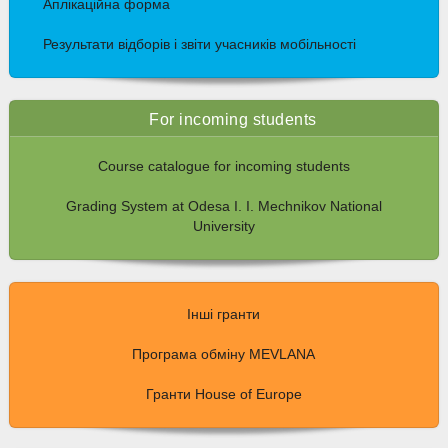
Аплікаційна форма
Результати відборів і звіти учасників мобільності
For incoming students
Course catalogue for incoming students
Grading System at Odesa I. I. Mechnikov National
University
Інші гранти
Програма обміну MEVLANA
Гранти House of Europe