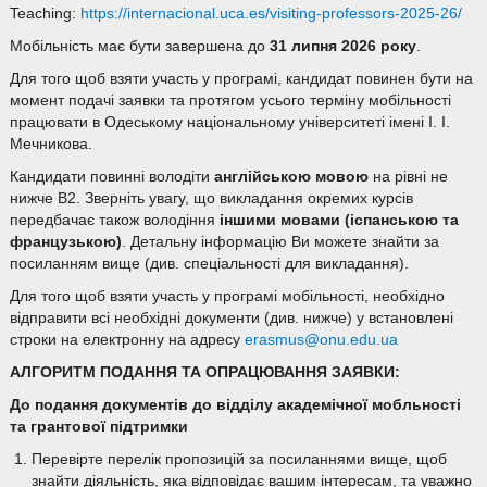
Teaching:
https://internacional.uca.es/
visiting-professors-2025-26/
Мобільність має бути завершена до
31 липня 2026 року
.
Для того щоб взяти участь у програмі, кандидат повинен бути на
момент подачі заявки та протягом усього терміну мобільності
працювати в Одеському національному університеті імені І. І.
Мечникова.
Кандидати повинні володіти
англійською мовою
на рівні не
нижче В2. Зверніть увагу, що викладання окремих курсів
передбачає також володіння
іншими мовами
(іспанською та
французькою)
. Детальну інформацію Ви можете знайти за
посиланням вище (див. спеціальності для викладання).
Для того щоб взяти участь у програмі мобільності, необхідно
відправити всі необхідні документи (див. нижче) у встановлені
строки на електронну на адресу
erasmus@onu.edu.ua
АЛГОРИТМ
ПОДАННЯ ТА ОПРАЦЮВАННЯ
ЗАЯВКИ
:
До подання документів до відділу академічної мобльності
та грантової підтримки
Перевірте перелік пропозицій за посиланнями вище, щоб
знайти діяльність, яка відповідає вашим інтересам, та уважно