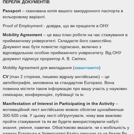
ПЕРЕЛІК ДОКУМЕНТІВ
Passport
– сканована копія вашого закордонного паспорта в
кольоровому варіанті.
Proof of Employment - довідка, що ви працюєте в ОНУ.
Mobility Agreement
– це ваш план роботи на час стажування в
приймаючому університеті. Складаєте його самостійно.
Документ має бути повністю підписано, включно з
відповідальною особою приймаючого унівреситету. Від ОНУ
документ підписує проректор А. В. Смітюх.
Mobility Agreement для викладання (
завантажити
)
CV
(max 2 сторінки, пишемо відразу англійською) – це
автобіографія, заповнена за стандартом Europass. Вона
повинна містити також інформацію про вашу участь у наукових
семінарах, конференціях, публікації та ін.
Manifestation
o
f Interest in Participating in the Activity
–
мотиваційний лист англійською мовою обсягом щонайменше
300-500 слів. У цьому листі обґрунтувати, чому вам важливо
пройти стажування та як ви будете використовувати набуті
знання, уміння, навички. Обов’язково вказати, чи є мобільність у
рамках Erasmus+ в Університеті Кадісу першою та чи брали Ви