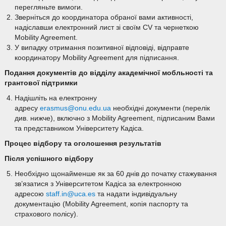
перегляньте вимоги.
Зверніться до координатора обраної вами активності,
надіславши електронний лист зі своїм CV та чернеткою
Mobility Agreement.
У випадку отримання позитивної відповіді, відправте
координатору Mobility Agreement для підписання.
Подання документів до
відділу академічної мобльності та
грантової підтримки
Надішліть на електронну
адресу
erasmus@onu.edu.ua
необхідні документи (перелік
див. нижче), включно з Mobility Agreement, підписаним Вами
та представником Університету Кадіса.
Процес відбору та оголошення результатів
Після успішного відбору
Необхідно щонайменше як за 60 днів до початку стажування
зв’язатися з Університетом Кадіса за електронною
адресою
staff.in@uca.es
та надати індивідуальну
документацію (Mobility Agreement, копія паспорту та
страхового полісу).