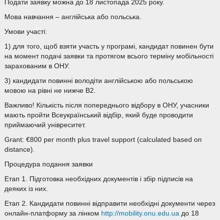
Подати заявку можна до 18 листопада 2025 року.
Мова навчання – англійська або польська.
Умови участі:
1) для того, щоб взяти участь у програмі, кандидат повинен бути
на момент подачі заявки та протягом всього терміну мобільності
зарахованим в ОНУ.
3) кандидати повинні володіти англійською або польською
мовою на рівні не нижче B2.
Важливо! Кількість після попереднього відбору в ОНУ, учасники
мають пройти Всеукраїнський відбір, який буде проводити
приймаючий унівреситет.
Grant: €800 per month plus travel support (calculated based on
distance).
Процедура подання заявки
Етап 1. Підготовка необхідних документів і збір підписів на
деяких із них.
Етап 2. Кандидати повинні відправити необхідні документи через
онлайн-платформу за лінком
http://mobility.onu.edu.ua
до 18