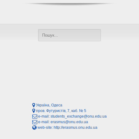
Україна, Одеса
пров. Футуристів, 7, каб. № 5
e-mail:
students_exchange@onu.edu.ua
e-mail:
erasmus@onu.edu.ua
web-site:
http://erasmus.onu.edu.ua