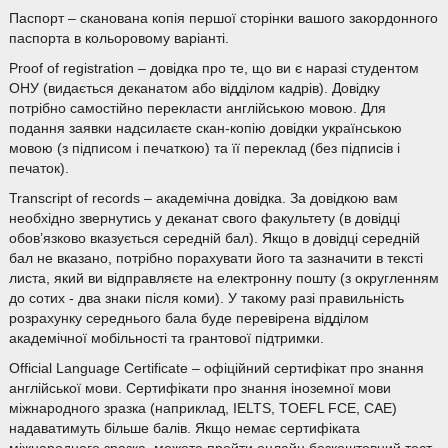
Паспорт – сканована копія першої сторінки вашого закордонного
паспорта в кольоровому варіанті.
Proof of registration – довідка про те, що ви є наразі студентом
ОНУ (видається деканатом або відділом кадрів). Довідку
потрібно самостійно перекласти англійською мовою. Для
подання заявки надсилаєте скан-копію довідки українською
мовою (з підписом і печаткою) та її переклад (без підписів і
печаток).
Transcript of records – академічна довідка. За довідкою вам
необхідно звернутись у деканат свого факультету (в довідці
обов’язково вказується середній бал). Якщо в довідці середній
бал не вказано, потрібно порахувати його та зазначити в тексті
листа, який ви відправляєте на електронну пошту (з округленням
до сотих - два знаки після коми). У такому разі правильність
розрахунку середнього бала буде перевірена відділом
академічної мобільності та грантової підтримки.
Official Language Certificate – офіційний сертифікат про знання
англійської мови. Сертифікати про знання іноземної мови
міжнародного зразка (наприклад, IELTS, TOEFL FCE, CAE)
надаватимуть більше балів. Якщо немає сертифіката