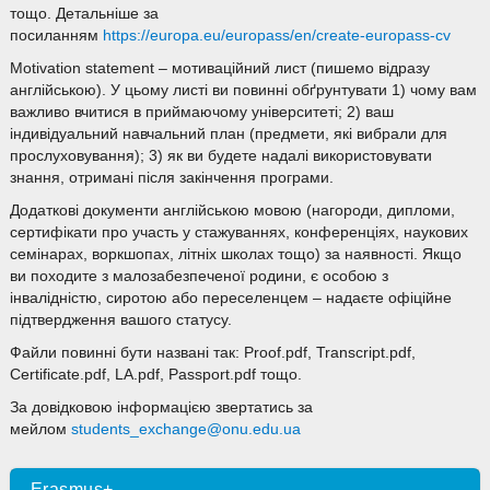
тощо. Детальніше за
посиланням
https://europa.eu/europass/en/create-europass-cv
Motivation statement – мотиваційний лист (пишемо відразу
англійською). У цьому листі ви повинні обґрунтувати 1) чому вам
важливо вчитися в приймаючому університеті; 2) ваш
індивідуальний навчальний план (предмети, які вибрали для
прослуховування); 3) як ви будете надалі використовувати
знання, отримані після закінчення програми.
Додаткові документи англійською мовою (нагороди, дипломи,
сертифікати про участь у стажуваннях, конференціях, наукових
семінарах, воркшопах, літніх школах тощо) за наявності. Якщо
ви походите з малозабезпеченої родини, є особою з
інвалідністю, сиротою або переселенцем – надаєте офіційне
підтвердження вашого статусу.
Файли повинні бути названі так: Proof.pdf, Transcript.pdf,
Certificate.pdf, LA.pdf, Passport.pdf тощо.
За довідковою інформацією звертатись за
мейлом
students_exchange@onu.edu.ua
Erasmus+