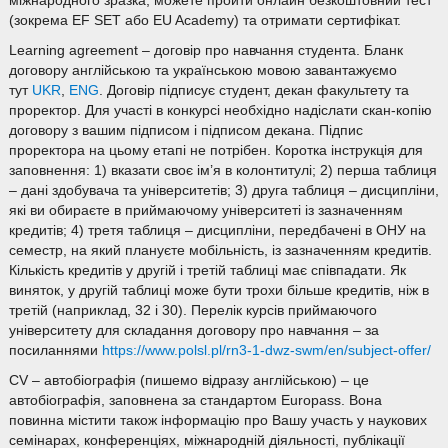
міжнародного зразка, можете пройти онлайн безкоштовний тест
(зокрема EF SET або EU Academy) та отримати сертифікат.
Learning agreement – договір про навчання студента. Бланк
договору англійською та українською мовою завантажуємо
тут
UKR
,
ENG
. Договір підписує студент, декан факультету та
проректор. Для участі в конкурсі необхідно надіслати скан-копію
договору з вашим підписом і підписом декана. Підпис
проректора на цьому етапі не потрібен. Коротка інструкція для
заповнення: 1) вказати своє ім’я в колонтитулі; 2) перша таблиця
– дані здобувача та університетів; 3) друга таблиця – дисципліни,
які ви обираєте в приймаючому університеті із зазначенням
кредитів; 4) третя таблиця – дисципліни, передбачені в ОНУ на
семестр, на який плануєте мобільність, із зазначенням кредитів.
Кількість кредитів у другій і третій таблиці має співпадати. Як
виняток, у другій таблиці може бути трохи більше кредитів, ніж в
третій (наприклад, 32 і 30). Перелік курсів приймаючого
університету для складання договору про навчання – за
посиланнями
https://www.polsl.pl/rn3-1-dwz-swm/en/subject-offer/
CV – автобіографія (пишемо відразу англійською) – це
автобіографія, заповнена за стандартом Europass. Вона
повинна містити також інформацію про Вашу участь у наукових
семінарах, конференціях, міжнародній діяльності, публікації