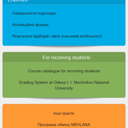
Університети-партнери
Аплікаційна форма
Результати відборів і звіти учасників мобільності
For incoming students
Course catalogue for incoming students
Grading System at Odesa I. I. Mechnikov National
University
Інші гранти
Програма обміну MEVLANA