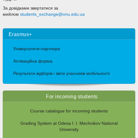
За довідками звертатися за
мейлом
students_exchange@onu.edu.ua
Erasmus+
Університети-партнери
Аплікаційна форма
Результати відборів і звіти учасників мобільності
For incoming students
Course catalogue for incoming students
Grading System at Odesa I. I. Mechnikov National
University