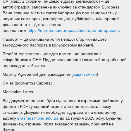
CV (макс. 2 сторінки, пишемо відразу англійською) – це
автобіографія, заповнена виключно за стандартом Europass.
Вона повинна містити також інформацію про вашу участь у
наукових семінарах, конференціях, публікаціях, міжнародній
діяльності та ін. Детальніше за
посиланням
https://europa.eu/europass/en/create-europass-cv
Паспорт – це сканована копія першої сторінки вашого
закордонного паспорта в кольоровому варіанті.
Proof of registration – довідка про те, що наразі ви є
співробітником ОНУ. Подається оригінал і самостійно зроблений
переклад англійською.
Mobility Agreement для викладання (
завантажити
)
CV за форматом Європас.
Motivation Letter.
Всі документи повинні бути відскановані окремими файлами у
форматі PDF (у хорошій якості, але при максимальному
стисканні). Документи необхідно відправити на електронну
адресу
erasmus@onu.edu.ua
до 11 грудня 2025 року. Будь-які
документи, отримані після вказаного терміну, прийняті не
будуть.