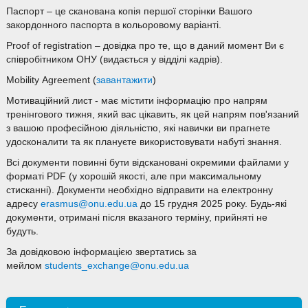
Паспорт – це сканована копія першої сторінки Вашого
закордонного паспорта в кольоровому варіанті.
Proof of registration – довідка про те, що в даний момент Ви є
співробітником ОНУ (видається у відділі кадрів).
Mobility Agreement (
завантажити
)
Мотиваційний лист - має містити інформацію про напрям
тренінгового тижня, який вас цікавить, як цей напрям пов'язаний
з вашою професійною діяльністю, які навички ви прагнете
удосконалити та як плануєте використовувати набуті знання.
Всі документи повинні бути відскановані окремими файлами у
форматі PDF (у хорошій якості, але при максимальному
стисканні). Документи необхідно відправити на електронну
адресу
erasmus@onu.edu.ua
до 15 грудня 2025 року. Будь-які
документи, отримані після вказаного терміну, прийняті не
будуть.
За довідковою інформацією звертатись за
мейлом
students_exchange@onu.edu.ua