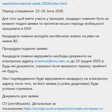
week/international-week-2026/index.html
Період стажування: 22–26 June 2026.
Для того щоб взяти участь у програмі, кандидат повинен бути на
момент подачі заявки та протягом всього періоду мобільності
працювати в ОНУ.
Кандидати повинні володіти англійською мовою на рівні не
нижче В2.
Процедура подання заявки:
Кандидати повинні відправити необхідні документи на
електронну адресу
erasmus@onu.edu.ua
до 15 грудня 2025 р.
Будь-які документи, отримані після вказаного терміну, прийняті
не будуть.
Лист-підтвердження буде відправлено кандидату на електронну
адресу після того, як його заявка (з усіма додатками) буде
успішно отримана.
Документи для заявки:
CV (англійською). Детальніше за
посиланням
https://europa.eu/europass/en/create-europass-cv