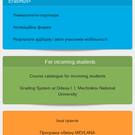
Erasmus+
Університети-партнери
Аплікаційна форма
Результати відборів і звіти учасників мобільності
For incoming students
Course catalogue for incoming students
Grading System at Odesa I. I. Mechnikov National
University
Інші гранти
Програма обміну MEVLANA