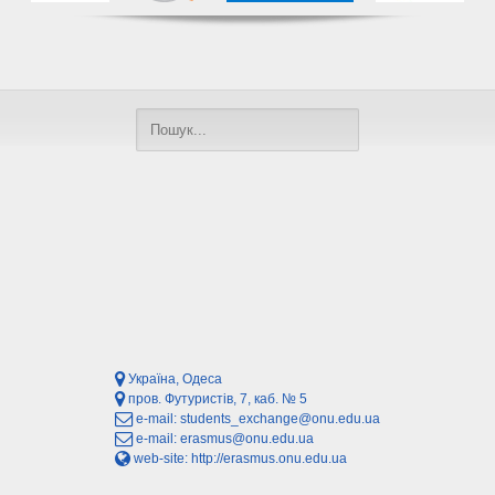
Україна, Одеса
пров. Футуристів, 7, каб. № 5
e-mail:
students_exchange@onu.edu.ua
e-mail:
erasmus@onu.edu.ua
web-site:
http://erasmus.onu.edu.ua