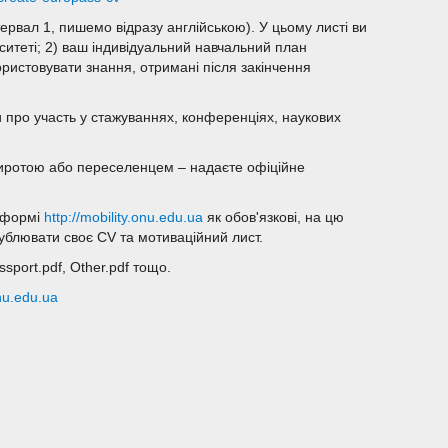
тервал 1, пишемо відразу англійською). У цьому листі ви
итеті; 2) ваш індивідуальний навчальний план
ористовувати знання, отримані після закінчення
 про участь у стажуваннях, конференціях, наукових
 сиротою або переселенцем – надаєте офіційне
атформі
http://mobility.onu.edu.ua
як обов'язкові, на цю
ублювати своє CV та мотиваційний лист.
assport.pdf, Other.pdf тощо.
u.edu.ua