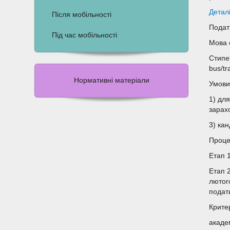
Детал
Після мобільності
Подат
Під час мобільності
Мова 
Стипен
bus/tr
Нормативні матеріали
Умови 
1) дл
зарах
3) ка
Проце
Етап 1
Етап 
лютого
подат
Крите
академ