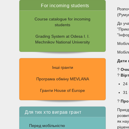
For incoming students
Розпоч
(Румун
Course catalogue for incoming
До уч
students
"Прик
"Інфор
Grading System at Odesa I. I.
Mechnikov National University
Мобіл
Мобіл
Дати 
Інші гранти
?
Очн
?
Вірт
Програма обміну MEVLANA
24
Гранти House of Europe
31
?
Про
Приєд
Для тих хто виграв грант
розви
як на
Перед мобільністю
рішен