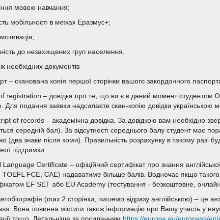
іння мовою навчання;
сть мобільності в межах Еразмус+;
 мотивація;
ність до незахищених груп населення.
ік необхідних документів
рт – сканована копія першої сторінки вашого закордонного паспорта
of registration – довідка про те, що ви є в даний момент студентом
. Для подання заявки надсилаєте скан-копію довідки українською м
ript of records – академічна довідка. За довідкою вам необхідно зве
ться середній бал). За відсутності середнього балу студент має пора
ю (два знаки після коми). Правильність розрахунку в такому разі бу
вої підтримки.
al Language Certificate – офіційний сертифікат про знання англійсь
, TOEFL FCE, CAE) надаватиме більше балів. Водночас якщо такого
фікатом EF SET або EU Academy (тестування - безкоштовне, онлайн
автобіографія (max 2 сторінки, пишемо відразу англійською) – це а
ass. Вона повинна містити також інформацію про Вашу участь у наук
кації тощо. Детальніше за посиланням
https://europa.eu/europass/en