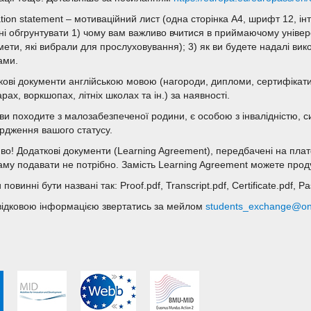
tion statement – мотиваційний лист (одна сторінка А4, шрифт 12, ін
ні обгрунтувати 1) чому вам важливо вчитися в приймаючому універс
мети, які вибрали для прослуховування); 3) як ви будете надалі вик
ами.
кові документи англійською мовою (нагороди, дипломи, сертифікати
рах, воркшопах, літніх школах та ін.) за наявності.
ви походите з малозабезпеченої родини, є особою з інвалідністю,
ердження вашого статусу.
во! Додаткові документи (Learning Agreement), передбачені на пл
аму подавати не потрібно. Замість Learning Agreement можете прод
повинні бути названі так: Proof.pdf, Transcript.pdf, Certificate.pdf, P
відковою інформацією звертатись за мейлом
students_exchange@on