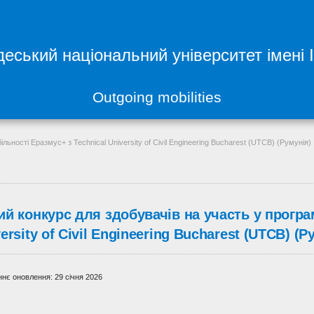
еський національний університет імені 
Outgoing mobilities
льності Еразмус+ з Technical University of Civil Engineering Bucharest (UTCB) (Румунія)
й конкурс для здобувачів на участь у програм
ersity of Civil Engineering Bucharest (UTCB) (Р
нє оновлення: 29 січня 2026