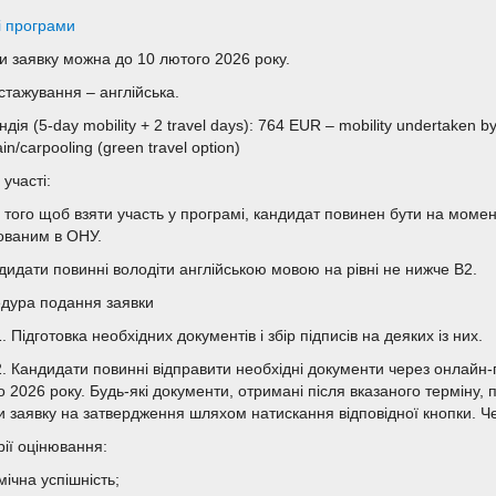
і програми
и заявку можна до 10 лютого 2026 року.
стажування – англійська.
дія (5-day mobility + 2 travel days):
764 EUR – mobility undertaken by
ain/carpooling (green travel option)
участі:
я того щоб взяти участь у програмі, кандидат повинен бути на момен
ованим в ОНУ.
ндидати повинні володіти англійською мовою на рівні не нижче B2.
дура подання заявки
. Підготовка необхідних документів і збір підписів на деяких із них.
2. Кандидати повинні відправити необхідні документи через онлайн
 2026 року. Будь-які документи, отримані після вказаного терміну, 
и заявку на затвердження шляхом натискання відповідної кнопки. Чер
рії оцінювання:
ічна успішність;