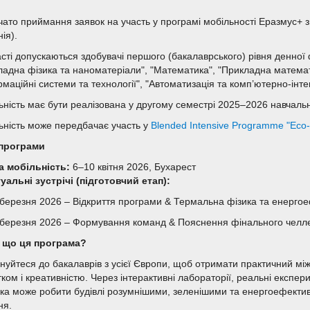
ато приймання заявок на участь у програмі мобільності Еразмус+ з Te
ія).
асті допускаються здобувачі першого (бакалаврського) рівня денної
ладна фізика та наноматеріали", "Математика", "Прикладна математи
маційні системи та технології", "Автоматизація та комп’ютерно-інтег
ьність має бути реалізована у другому семестрі 2025–2026 навчальн
ьність може передбачає участь у
Blended Intensive Programme "Eco-P
програми
а мобільність:
6–10 квітня 2026, Бухарест
уальні зустрічі (підготовчий етап):
 березня 2026 – Відкриття програми & Термальна фізика та енергое
 березня 2026 – Формування команд & Пояснення фінального челл
 що ця програма?
нуйтеся до бакалаврів з усієї Європи, щоб отримати практичний між
тком і креативністю. Через інтерактивні лабораторії, реальні експе
ука може робити будівлі розумнішими, зеленішими та енергоефектив
ня.