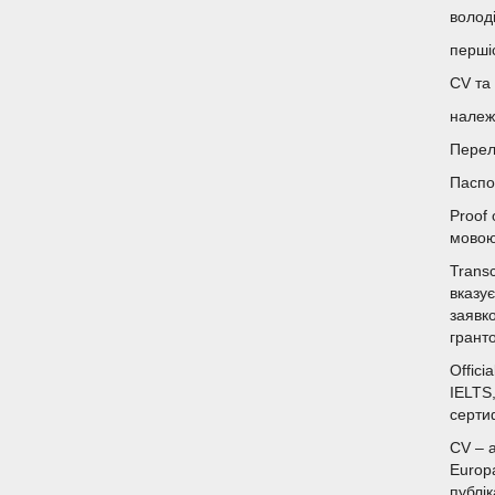
волод
перші
CV та
належ
Перел
Паспо
Proof 
мовою
Transc
вказує
заявко
гранто
Offici
IELTS
серти
CV – 
Europ
публі