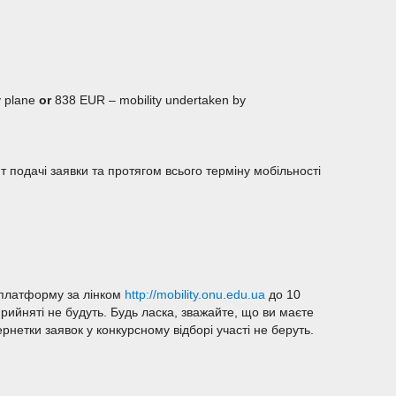
 plane
or
838 EUR – mobility undertaken by
т подачі заявки та протягом всього терміну мобільності
-платформу за лінком
http://mobility.onu.edu.ua
до 10
прийняті не будуть. Будь ласка, зважайте, що ви маєте
нетки заявок у конкурсному відборі участі не беруть.