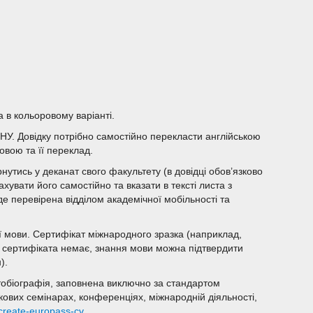
 в кольоровому варіанті.
 ОНУ. Довідку потрібно самостійно перекласти англійською
овою та її переклад.
рнутись у деканат свого факультету (в довідці обов’язково
хувати його самостійно та вказати в тексті листа з
де перевірена відділом академічної мобільності та
кої мови. Сертифікат міжнародного зразка (наприклад,
 сертифіката немає, знання мови можна підтвердити
).
втобіографія, заповнена виключно за стандартом
ових семінарах, конференціях, міжнародній діяльності,
/create-europass-cv