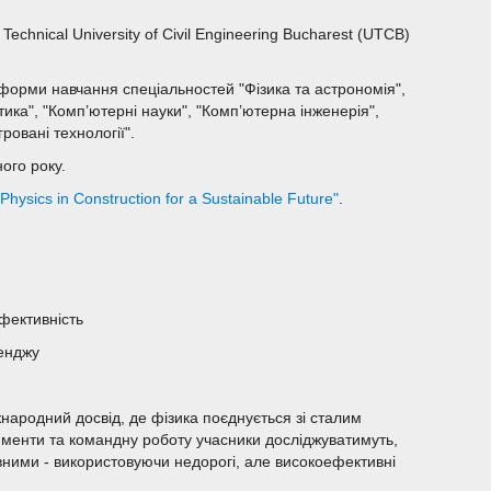
chnical University of Civil Engineering Bucharest (UTCB)
 форми навчання спеціальностей "Фізика та астрономія",
ка", "Комп’ютерні науки", "Комп’ютерна інженерія",
ровані технології".
ого року.
hysics in Construction for a Sustainable Future"
.
фективність
енджу
народний досвід, де фізика поєднується зі сталим
рименти та командну роботу учасники досліджуватимуть,
ними - використовуючи недорогі, але високоефективні