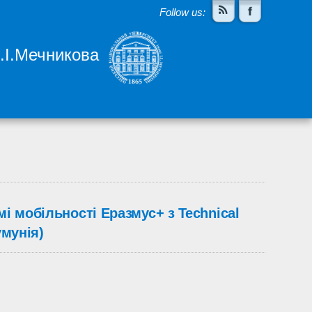
Follow us:
І.І.Мечникова
і мобільності Еразмус+ з Technical
умунія)