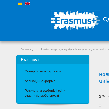
Од
Головна
Новий конкурс для здобувачів на участь у програмі мобі
Erasmus+
Університети-партнери
Нови
Univ
Аплікаційна форма
Результати відборів і звіти
учасників мобільності
Остан