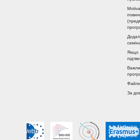
Motiva
повин
(пред
прогр
Додат
семіна
Якщо 
підтв
Важли
прогр
Файли 
За до