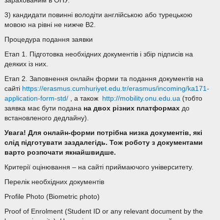
зарахованим в ОНУ.
3) кандидати повинні володіти англійською або турецькою
мовою на рівні не нижче B2.
Процедура подання заявки
Етап 1. Підготовка необхідних документів і збір підписів на
деяких із них.
Етап 2. Заповнення онлайн форми та подання документів на
сайті
https://erasmus.cumhuriyet.edu.tr/erasmus/incoming/ka171-
application-form-std/
, а також
http://mobility.onu.edu.ua
(тобто
заявка має бути подана
на двох різних платформах
до
встановленого дедлайну).
Увага! Для онлайн-форми потрібна низка документів, які
слід підготувати заздалегідь. Тож роботу з документами
варто розпочати якнайшвидше.
Критерії оцінювання – на сайті приймаючого університету.
Перелік необхідних документів
Profile Photo (Biometric photo)
Proof of Enrolment (Student ID or any relevant document by the