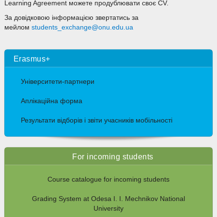
Learning Agreement можете продублювати своє CV.
За довідковою інформацією звертатись за
мейлом
students_exchange@onu.edu.ua
Erasmus+
Університети-партнери
Аплікаційна форма
Результати відборів і звіти учасників мобільності
For incoming students
Course catalogue for incoming students
Grading System at Odesa I. I. Mechnikov National
University