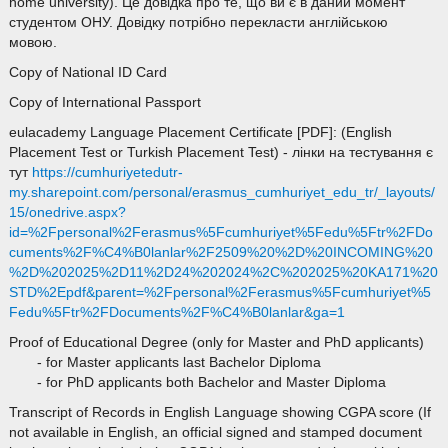
home university). Це довідка про те, що ви є в даний момент
студентом ОНУ. Довідку потрібно перекласти англійською
мовою.
Copy of National ID Card
Copy of International Passport
eulacademy Language Placement Certificate [PDF]: (English
Placement Test or Turkish Placement Test) - лінки на тестування є
тут
https://cumhuriyetedutr-
my.sharepoint.com/personal/erasmus_cumhuriyet_edu_tr/_layouts/
15/onedrive.aspx?
id=%2Fpersonal%2Ferasmus%5Fcumhuriyet%5Fedu%5Ftr%2FDo
cuments%2F%C4%B0lanlar%2F2509%20%2D%20INCOMING%20
%2D%202025%2D11%2D24%202024%2C%202025%20KA171%20
STD%2Epdf&parent=%2Fpersonal%2Ferasmus%5Fcumhuriyet%5
Fedu%5Ftr%2FDocuments%2F%C4%B0lanlar&ga=1
Proof of Educational Degree (only for Master and PhD applicants)
- for Master applicants last Bachelor Diploma
- for PhD applicants both Bachelor and Master Diploma
Transcript of Records in English Language showing CGPA score (If
not available in English, an official signed and stamped document