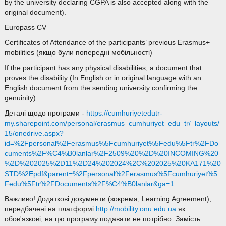
by the university declaring CGPA is also accepted along with the
original document).
Europass CV
Certificates of Attendance of the participants’ previous Erasmus+
mobilities (якщо були попередні мобільності)
If the participant has any physical disabilities, a document that
proves the disability (In English or in original language with an
English document from the sending university confirming the
genuinity).
Деталі щодо програми -
https://cumhuriyetedutr-
my.sharepoint.com/personal/erasmus_cumhuriyet_edu_tr/_layouts/
15/onedrive.aspx?
id=%2Fpersonal%2Ferasmus%5Fcumhuriyet%5Fedu%5Ftr%2FDo
cuments%2F%C4%B0lanlar%2F2509%20%2D%20INCOMING%20
%2D%202025%2D11%2D24%202024%2C%202025%20KA171%20
STD%2Epdf&parent=%2Fpersonal%2Ferasmus%5Fcumhuriyet%5
Fedu%5Ftr%2FDocuments%2F%C4%B0lanlar&ga=1
Важливо! Додаткові документи (зокрема, Learning Agreement),
передбачені на платформі
http://mobility.onu.edu.ua
як
обов'язкові, на цю програму подавати не потрібно. Замість