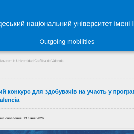
еський національний університет імені 
Outgoing mobilities
ьності із Universidad Católica de Valencia
й конкурс для здобувачів на участь у програмі
alencia
нє оновлення: 13 січня 2026