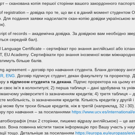
рт – сканована копія першої сторінки вашого закордонного паспорта
of registration – довідка про те, що ви є в даний момент студентом
 Для подання заявки надсилаєте скан-копію довідки українською мов
к).
ript of records – академічна довідка. За довідкою вам необхідно зве
ться середній бал).
al Language Certificate – сертифікат про знання англійської або ісп
T, EU Academy. Сертифікати про знання іноземної мови міжнародно
атимуть більше балів.
ing agreement – договір про навчання студента. Бланк договору ан
KR
,
ENG
. Договір підписує студент, декан факультету та проректор. Д
ору
з підписом студента та декана
. Підпис проректора на цьому ет
и своє ім’я в колонтитулі; 2) перша таблиця – дані здобувача та унів
ймаючому університеті із зазначенням кредитів; 4) третя таблиця – 
те мобільність, із зазначенням кредитів. Кількість кредитів у другій і
і може бути трохи більше кредитів, ніж в третій (наприклад, 32 і 3
ору про навчання – за посиланнями
https://www.ucv.es/international
автобіографія (max 2 сторінки, пишемо відразу англійською) – це а
ass. Вона повинна містити також інформацію про Вашу участь у наук
кації тощо. Детальніше за посиланням
https://europa.eu/europass/en