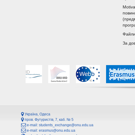
Motiva
повин
(пред
прогр
Файли 
За до
Україна, Одеса
пров. Футуристів, 7, каб. № 5
e-mail:
students_exchange@onu.edu.ua
e-mail:
erasmus@onu.edu.ua