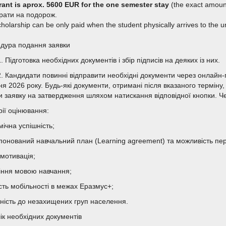
rant is aprox. 5600 EUR for the one semester stay
(the exact amount
трати на подорож.
holarship can be only paid when the student physically arrives to the u
дура подання заявки
. Підготовка необхідних документів і збір підписів на деяких із них.
2. Кандидати повинні відправити необхідні документи через онлайн
я 2026 року. Будь-які документи, отримані після вказаного терміну,
и заявку на затвердження шляхом натискання відповідної кнопки. Чер
рії оцінювання:
ічна успішність;
понований навчальний план (Learning agreement) та можливість пер
 мотивація;
іння мовою навчання;
сть мобільності в межах Еразмус+;
ність до незахищених груп населення.
ік необхідних документів