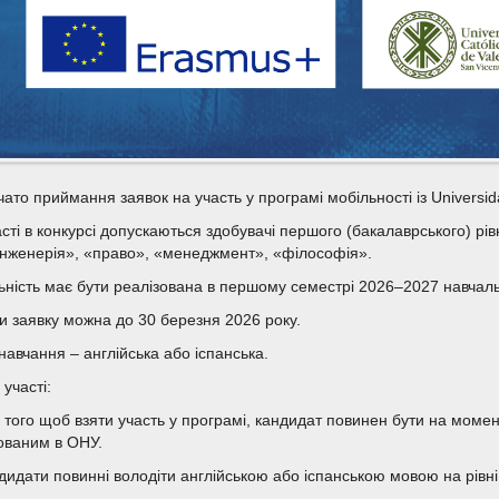
ато приймання заявок на участь у програмі мобільності із Universida
асті в конкурсі допускаються здобувачі першого (бакалаврського) рі
оінженерія», «право», «менеджмент», «філософія».
ьність має бути реалізована в першому семестрі 2026–2027 навчаль
и заявку можна до 30 березня 2026 року.
навчання – англійська або іспанська.
участі:
я того щоб взяти участь у програмі, кандидат повинен бути на момен
ованим в ОНУ.
ндидати повинні володіти англійською або іспанською мовою на рівні