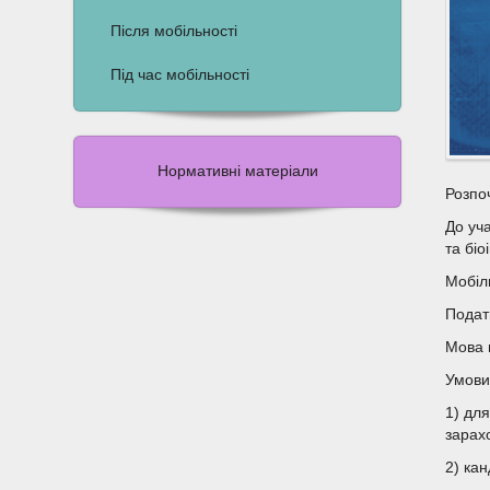
Після мобільності
Під час мобільності
Нормативні матеріали
Розпоч
До уч
та бі
Мобіл
Подат
Мова 
Умови 
1) дл
зарах
2) ка