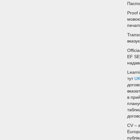
Паспо
Proof 
мовою.
печато
Transc
вказує
Offici
EF SE
надав
Learn
тут
U
догов
вказат
в при
планує
таблиц
догов
CV – 
Europ
публі