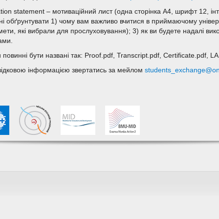
tion statement – мотиваційний лист (одна сторінка А4, шрифт 12, ін
ні обґрунтувати 1) чому вам важливо вчитися в приймаючому універ
мети, які вибрали для прослуховування); 3) як ви будете надалі вик
ами.
повинні бути названі так: Proof.pdf, Transcript.pdf, Certificate.pdf, L
відковою інформацією звертатись за мейлом
students_exchange@on