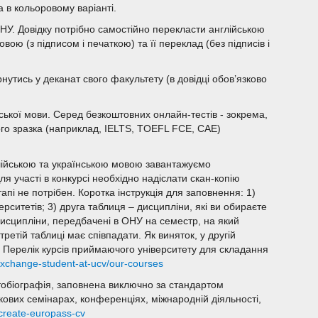
 в кольоровому варіанті.
 ОНУ. Довідку потрібно самостійно перекласти англійською
ою (з підписом і печаткою) та її переклад (без підписів і
рнутись у деканат свого факультету (в довідці обов’язково
анської мови. Серед безкоштовних онлайн-тестів - зокрема,
го зразка (наприклад, IELTS, TOEFL FCE, CAE)
глійською та українською мовою завантажуємо
ля участі в конкурсі необхідно надіслати скан-копію
апі не потрібен. Коротка інструкція для заповнення: 1)
ерситетів; 3) друга таблиця – дисципліни, які ви обираєте
дисципліни, передбачені в ОНУ на семестр, на який
 третій таблиці має співпадати. Як виняток, у другій
0). Перелік курсів приймаючого університету для складання
/exchange-student-at-ucv/our-courses
втобіографія, заповнена виключно за стандартом
ових семінарах, конференціях, міжнародній діяльності,
/create-europass-cv