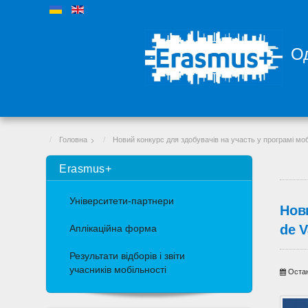
Од
Головна
Новий конкурс для здобувачів на участь у програмі мобіл
Erasmus+
Університети-партнери
Нови
de V
Аплікаційна форма
Результати відборів і звіти
учасників мобільності
Остан