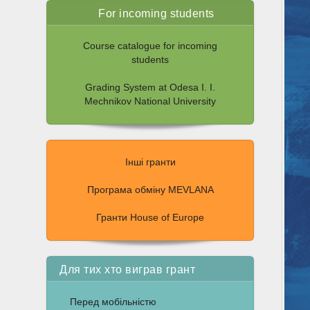
For incoming students
Course catalogue for incoming
students
Grading System at Odesa I. I.
Mechnikov National University
Інші гранти
Програма обміну MEVLANA
Гранти House of Europe
Для тих хто виграв грант
Перед мобільністю