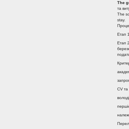
The g
та ви
The sc
stay.
Проце
Етап 1
Етап 
березн
подат
Крите
академ
запро
CV та
волод
перші
належ
Перел