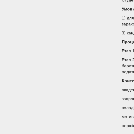
Студе
Умови
1) дл
зарах
3) ка
Проце
Етап 1
Етап 
березн
подат
Крите
академ
запро
волод
мотив
перші