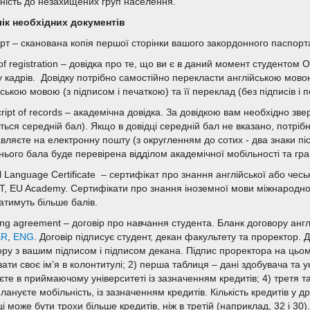
ність до незахищених груп населення.
ік необхідних документів
рт – сканована копія першої сторінки вашого закордонного паспорта
of registration – довідка про те, що ви є в даний момент студентом
лу кадрів. Довідку потрібно самостійно перекласти англійською мов
ською мовою (з підписом і печаткою) та її переклад (без підписів і п
ript of records – академічна довідка. За довідкою вам необхідно зве
ться середній бал). Якщо в довідці середній бал не вказано, потрібн
вляєте на електронну пошту (з округленням до сотих - два знаки пі
нього бала буде перевірена відділом академічної мобільності та гра
al Language Certificate – сертифікат про знання англійської або че
T, EU Academy. Сертифікати про знання іноземної мови міжнародно
атимуть більше балів.
ing agreement – договір про навчання студента. Бланк договору ан
KR
,
ENG
. Договір підписує студент, декан факультету та проректор. Д
ору з вашим підписом і підписом декана. Підпис проректора на цьому
зати своє ім’я в колонтитулі; 2) перша таблиця – дані здобувача та у
єте в приймаючому університеті із зазначенням кредитів; 4) третя 
лануєте мобільність, із зазначенням кредитів. Кількість кредитів у дру
і може бути трохи більше кредитів, ніж в третій (наприклад, 32 і 30).