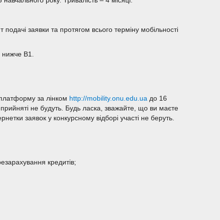
навчального року. Тривалість – 4 місяці.
т подачі заявки та протягом всього терміну мобільності
е нижче B1.
-платформу за лінком
http://mobility.onu.edu.ua
до 16
 прийняті не будуть. Будь ласка, зважайте, що ви маєте
нетки заявок у конкурсному відборі участі не беруть.
езарахування кредитів;