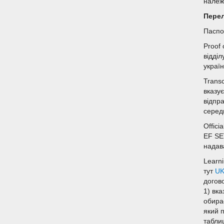
належ
Перел
Паспо
Proof 
відді
україн
Transc
вказує
відпра
серед
Offici
EF SE
надав
Learn
тут
U
догов
1) вка
обира
який п
таблиц