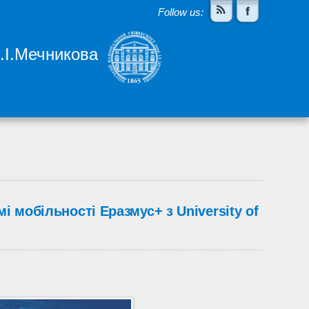
Follow us:
І.І.Мечникова
і мобільності Еразмус+ з University of