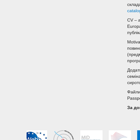
склад
catal
CV – 
Europ
публі
Motiva
повинн
(пред
прогр
Додат
семіна
сирот
Файли 
Passpo
За до