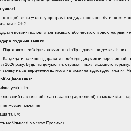
нти повинні приступити до навчання у осінньому семестрі 2024-2025 
 участі:
я того щоб взяти участь у програмі, кандидат повинен бути на момен
ованим в ОНУ.
ндидати повинні володіти англійською або чеською мовою на рівні н
дура подання заявки
. Підготовка необхідних документів і збір підписів на деяких із них.
2. Кандидати повинні відправити необхідні документи через онлайн
я 2026 року. Будь-які документи, отримані після вказаного терміну,
и заявку на затвердження шляхом натискання відповідної кнопки. Чер
рії оцінювання:
ічна успішність;
понований навчальний план (Learning agreement) та можливість пер
іння мовою навчання;
ація та CV;
сть мобільності в межах Еразмус+;