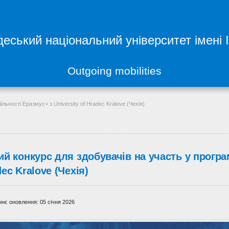
еський національний університет імені 
Outgoing mobilities
льності Еразмус+ з University of Hradec Kralove (Чехія)
й конкурс для здобувачів на участь у програм
ec Kralove (Чехія)
нє оновлення: 05 січня 2026