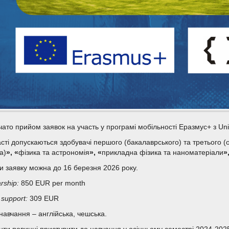
ато прийом заявок на участь у програмі мобільності Еразмус+ з Unive
асті допускаються здобувачі першого (бакалаврського) та третього (
а)
», «
фізика та астрономія
», «
прикладна фізика та наноматеріали
»
и заявку можна до 16 березня 2026 року.
rship:
850 EUR per month
 support:
309 EUR
навчання – англійська, чешська.