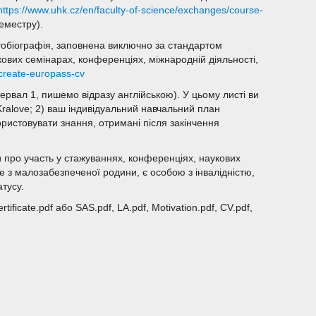
https://www.uhk.cz/en/faculty-of-science/exchanges/course-
еместру).
втобіографія, заповнена виключно за стандартом
ових семінарах, конференціях, міжнародній діяльності,
/create-europass-cv
тервал 1, пишемо відразу англійською). У цьому листі ви
Kralove; 2) ваш індивідуальний навчальний план
ористовувати знання, отримані після закінчення
 про участь у стажуваннях, конференціях, наукових
те з малозабезпеченої родини, є особою з інвалідністю,
тусу.
rtificate.pdf або SAS.pdf, LA.pdf, Motivation.pdf, CV.pdf,