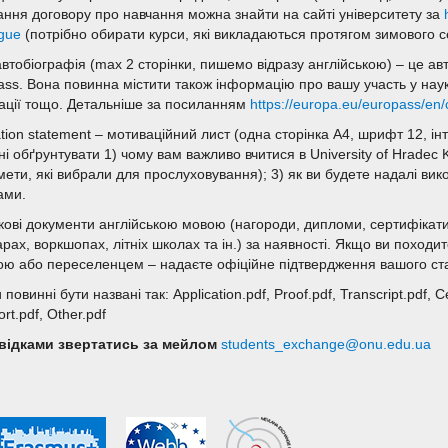
ання договору про навчання можна знайти на сайті університету за
ogue
(потрібно обирати курси, які викладаються протягом зимового с
автобіографія (max 2 сторінки, пишемо відразу англійською) – це а
ass. Вона повинна містити також інформацію про вашу участь у наук
кації тощо. Детальніше за посиланням
https://europa.eu/europass/en
tion statement – мотиваційний лист (одна сторінка А4, шрифт 12, ін
і обґрунтувати 1) чому вам важливо вчитися в University of Hradec 
мети, які вибрали для прослуховування); 3) як ви будете надалі вик
ами.
кові документи англійською мовою (нагороди, дипломи, сертифікати
рах, воркшопах, літніх школах та ін.) за наявності. Якщо ви походи
ою або переселенцем – надаєте офіційне підтвердження вашого ста
повинні бути названі так: Application.pdf, Proof.pdf, Transcript.pdf, Ce
rt.pdf, Other.pdf
відками звертатись за мейлом
students_exchange@onu.edu.ua