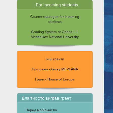
For incoming students
Course catalogue for incoming
students
Grading System at Odesa I. I.
Mechnikov National University
Інші гранти
Програма обміну MEVLANA
Гранти House of Europe
Для тих хто виграв грант
Перед мобільністю