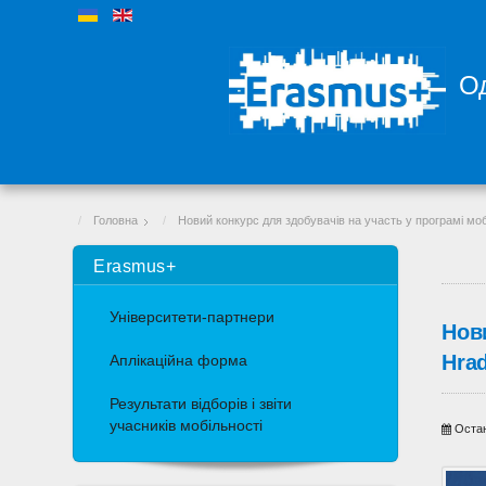
Од
Головна
Новий конкурс для здобувачів на участь у програмі мобі
Erasmus+
Університети-партнери
Нови
Hrad
Аплікаційна форма
Результати відборів і звіти
учасників мобільності
Остан