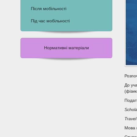
Після мобільності
Під час мобільності
Нормативні матеріали
Розпоч
До уч
(фізик
Подат
Schola
Travel
Мова 