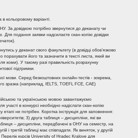
 в кольоровому варіанті.
 ОНУ. За довідкою потрібно звернутися до деканату чи
ою. Для подання заявки надсилаєте скан-копію довідки
ечаток).
рнутись у деканат свого факультету (в довідці обов’язково
о порахувати його та зазначити в тексті листа, який ви
сля коми). У такому разі правильність розрахунку
нтової підтримки.
ської мови. Серед безкоштовних онлайн-тестів - зокрема,
го зразка (наприклад, IELTS, TOEFL FCE, CAE)
глійською та українською мовою завантажуємо
ля участі в конкурсі необхідно надіслати скан-копію
 етапі не потрібен. Коротка інструкція для заповнення:
ніверситетів; 3) друга таблиця – дисципліни, які ви
таблиця – дисципліни, передбачені в ОНУ на семестр, на
гій і третій таблиці має співпадати. Як виняток, у другій
 Перелік курсів University of Hradec Kralove для