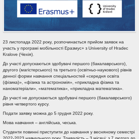
23 листопада 2022 року, розпочинається прийом заявок на
участь у програмі мобільності Еразмус+ з University of Hradec
Kralove (Чехія).
До участі допускаються здобувачі першого (бакалаврського),
другого (магістерського) та третього (освітньо-наукового) рівнів
денної форми навчання спеціальностей «середня освіта
(фізика)», «фізика та астрономія», «прикладна фізика та
наноматеріали», «математика», «прикладна математика».
До участі не допускаються здобувачі першого (бакалаврського)
рівня четвертого курсу.
Подати заявку можна до 5 грудня 2022 року.
Мова навчання – англійська, чеська.
Студенти повинні приступити до навчання у весняному семестрі
2022-2023 навчального року. Тривалість – 3 місяці: з 7 лютого до