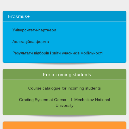
Erasmus+
Університети-партнери
Аплікаційна форма
Результати відборів і звіти учасників мобільності
For incoming students
Course catalogue for incoming students
Grading System at Odesa I. I. Mechnikov National
University