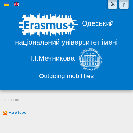
Одеський
національний університет імені
І.І.Мечникова
Outgoing mobilities
Головна
RSS feed