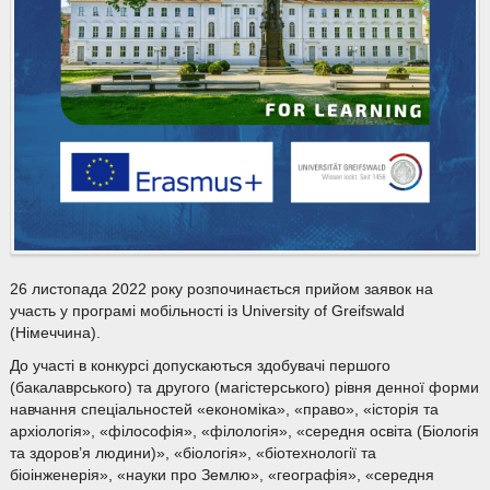
26 листопада 2022 року розпочинається прийом заявок на
участь у програмі мобільності із University of Greifswald
(Німеччина).
До участі в конкурсі допускаються здобувачі першого
(бакалаврського) та другого (магістерського) рівня денної форми
навчання спеціальностей «економіка», «право», «історія та
архіологія», «філософія», «філологія», «середня освіта (Біологія
та здоров’я людини)», «біологія», «біотехнології та
біоінженерія», «науки про Землю», «географія», «середня