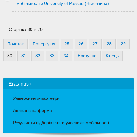
мобільності з University of Passau (Німеччина)
Сторінка 30 із 70
Початок
Попередня
25
26
27
28
29
30
31
32
33
34
Наступна
Кінець
Erasmus+
Університети-партнери
Аплікаційна форма
Результати відборів і звіти учасників мобільності