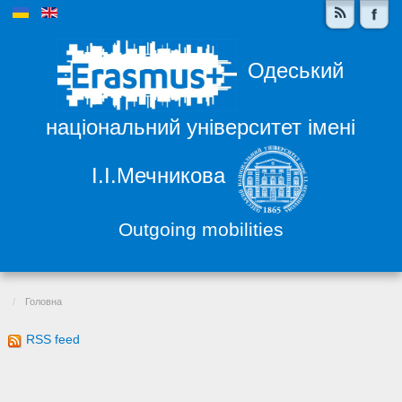
Одеський
національний університет імені
І.І.Мечникова
Outgoing mobilities
Головна
RSS feed