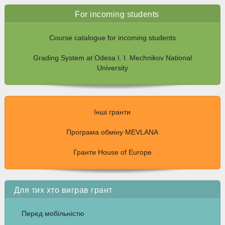
For incoming students
Course catalogue for incoming students
Grading System at Odesa I. I. Mechnikov National
University
Інші гранти
Програма обміну MEVLANA
Гранти House of Europe
Для тих хто виграв грант
Перед мобільністю