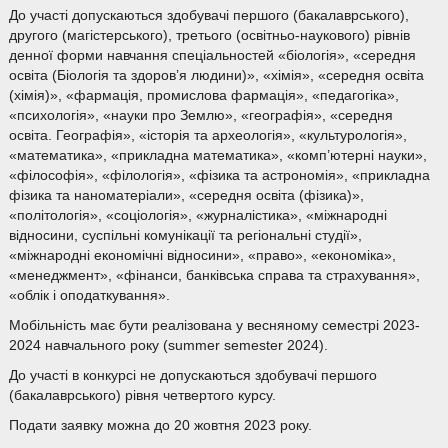
До участі допускаються здобувачі першого (бакалаврського),
другого (магістерського), третього (освітньо-наукового) рівнів
денної форми навчання спеціальностей «біологія», «середня
освіта (Біологія та здоров’я людини)», «хімія», «середня освіта
(хімія)», «фармація, промислова фармація», «педагогіка»,
«психологія», «науки про Землю», «географія», «середня
освіта. Географія», «історія та археологія», «культурологія»,
«математика», «прикладна математика», «комп’ютерні науки»,
«філософія», «філологія», «фізика та астрономія», «прикладна
фізика та наноматеріали», «середня освіта (фізика)»,
«політологія», «соціологія», «журналістика», «міжнародні
відносини, суспільні комунікації та регіональні студії»,
«міжнародні економічні відносини», «право», «економіка»,
«менеджмент», «фінанси, банківська справа та страхування»,
«облік і оподаткування».
Мобільність має бути реалізована у весняному семестрі 2023-
2024 навчального року (summer semester 2024).
До участі в конкурсі не допускаються здобувачі першого
(бакалаврського) рівня четвертого курсу.
Подати заявку можна до 20 жовтня 2023 року.