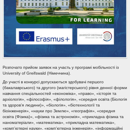
Розпочато прийом заявок на участь у програмі мобільності із
University of Greifswald (Німеччина).
До участі в конкурсі допускаються здобувачі першого
(бакалаврського) та другого (магістерського) рівня денної форми
навчання спеціальностей «економіка», «право», «історія та
архіологія», «філософія», «філологія», «середня освіта (Біологія
та здоров’я людини)», «біологія», «біотехнології та
біоінженерія», «науки про Землю», «географія», «середня
освіта (Фізика)», «фізика та астрономія», «прикладна фізика та
наноматеріали», «математика», «прикладна математика»,
«комп’ютерні науки», «комп’ютерна інженерія», «інформаційні