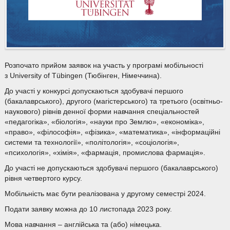
Розпочато прийом заявок на участь у програмі мобільності
з University of Tübingen (Тюбінген, Німеччина).
До участі у конкурсі допускаються здобувачі першого
(бакалаврського), другого (магістерського) та третього (освітньо-
наукового) рівнів денної форми навчання спеціальностей
«педагогіка», «біологія», «науки про Землю», «економіка»,
«право», «філософія», «фізика», «математика», «інформаційні
системи та технології», «політологія», «соціологія»,
«психологія», «хімія», «фармація, промислова фармація».
До участі не допускаються здобувачі першого (бакалаврського)
рівня четвертого курсу.
Мобільність має бути реалізована у другому семестрі 2024.
Подати заявку можна до 10 листопада 2023 року.
Мова навчання – англійська та (або) німецька.