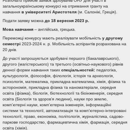
Розпочато прийом заявок здобувачів ОНУ для участі в
загальноукраїнському конкурсі на отримання гранту на
навчання
в університеті Аристотеля
(м. Салонікі, Греція).
Подати заявку можна
до 18 вересня 2023 р.
Мова навчання
– англійська, грецька.
Переможці конкурсу мають реалізувати мобільність
у другому
семестрі
2023-2024 н. р. Мобільність аспірантів розрахована на
20 днів.
До участі запрошуються здобувачі першого (бакалаврського),
другого (магістерського) та третього (освітньо-наукового) рівнів
денної форми навчання таких
спеціальностей:
педагогіка,
культурологія, філософія, філологія, історія та археологія,
психологія, математика, прикладна математика, хімія, фізика та
асторономія, прикладна фізика та наноматеріали, середня
освіта (фізика), біологія, біотехнології та біоінженерія, середня
освіта (Біологія та здоров’я людини), науки про землю,
комп’ютерні науки, комп’ютерна інженерія, інформаційні
системи та технології, автоматизація та комп’ютерно-інтегровані
технології, право, економіка, політологія, журналістика, садово-
паркове господарство, фармацевтична хімія, фармація, середня
освіта (хімія).