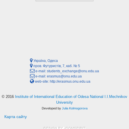
Україна, Одеса
пров. Футуристів, 7, каб. № 5
e-mail:
students_exchange@onu.edu.ua
e-mail:
erasmus@onu.edu.ua
web-site:
http://erasmus.onu.edu.ua
© 2016
Institute of International Education of Odesa National I.I.Mechnikov
University
Developed by
Julia Kolmogorova
Карта сайту