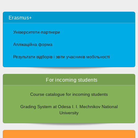
Erasmus+
Університети-партнери
Аплікаційна форма
Результати відборів і звіти учасників мобільності
For incoming students
Course catalogue for incoming students
Grading System at Odesa I. I. Mechnikov National
University