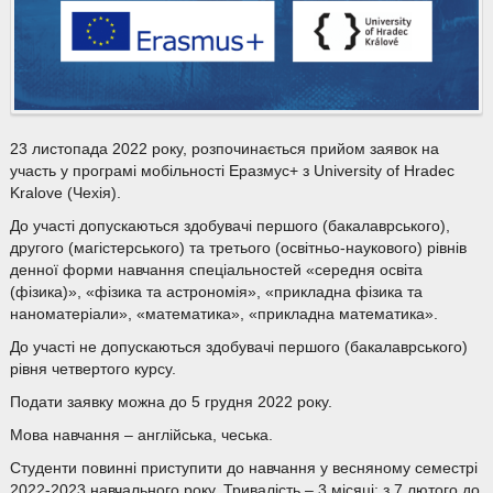
23 листопада 2022 року, розпочинається прийом заявок на
участь у програмі мобільності Еразмус+ з University of Hradec
Kralove (Чехія).
До участі допускаються здобувачі першого (бакалаврського),
другого (магістерського) та третього (освітньо-наукового) рівнів
денної форми навчання спеціальностей «середня освіта
(фізика)», «фізика та астрономія», «прикладна фізика та
наноматеріали», «математика», «прикладна математика».
До участі не допускаються здобувачі першого (бакалаврського)
рівня четвертого курсу.
Подати заявку можна до 5 грудня 2022 року.
Мова навчання – англійська, чеська.
Студенти повинні приступити до навчання у весняному семестрі
2022-2023 навчального року. Тривалість – 3 місяці: з 7 лютого до