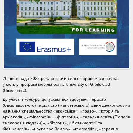
26 листопада 2022 року розпочинається прийом заявок на
участь у програмі мобільності із University of Greifswald
(Німеччина).
До участі в конкурсі допускаються здобувачі першого
(бакалаврського) та другого (магістерського) рівня денної форми
навчання спеціальностей «економіка», «право», «історія та
архіологія», «філософія», «філологія», «середня освіта (Біологія
та здоров’я людини)», «біологія», «біотехнології та
біоінженерія», «науки про Землю», «географія», «середня