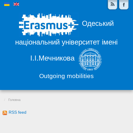
Одеський
національний університет імені
І.І.Мечникова
Outgoing mobilities
Головна
RSS feed