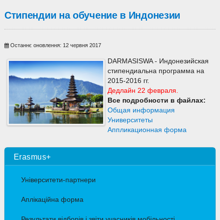
Стипендии на обучение в Индонезии
Останнє оновлення: 12 червня 2017
DARMASISWA - Индонезийская
стипендиальна программа на
2015-2016 гг.
Дедлайн 22 февраля.
Все подробности в файлах:
Общая информация
Университеты
Аппликационная форма
Erasmus+
Університети-партнери
Аплікаційна форма
Результати відборів і звіти учасників мобільності