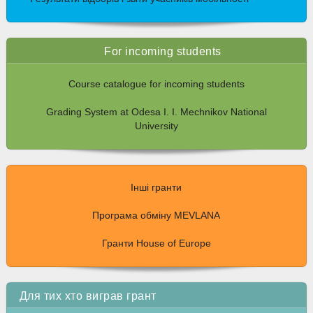
For incoming students
Course catalogue for incoming students
Grading System at Odesa I. I. Mechnikov National
University
Інші гранти
Програма обміну MEVLANA
Гранти House of Europe
Для тих хто виграв грант