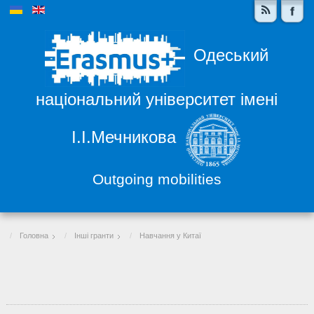
Одеський
національний університет імені
І.І.Мечникова
Outgoing mobilities
Головна
Інші гранти
Навчання у Китаї