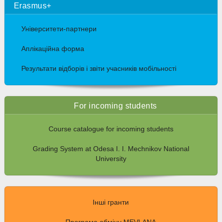
Erasmus+
Університети-партнери
Аплікаційна форма
Результати відборів і звіти учасників мобільності
For incoming students
Course catalogue for incoming students
Grading System at Odesa I. I. Mechnikov National
University
Інші гранти