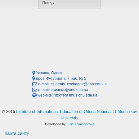
Україна, Одеса
пров. Футуристів, 7, каб. № 5
e-mail:
students_exchange@onu.edu.ua
e-mail:
erasmus@onu.edu.ua
web-site:
http://erasmus.onu.edu.ua
© 2016
Institute of International Education of Odesa National I.I.Mechnikov
University
Developed by
Julia Kolmogorova
Карта сайту