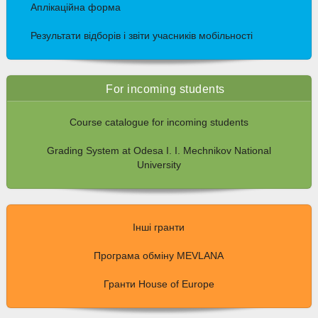
Аплікаційна форма
Результати відборів і звіти учасників мобільності
For incoming students
Course catalogue for incoming students
Grading System at Odesa I. I. Mechnikov National
University
Інші гранти
Програма обміну MEVLANA
Гранти House of Europe