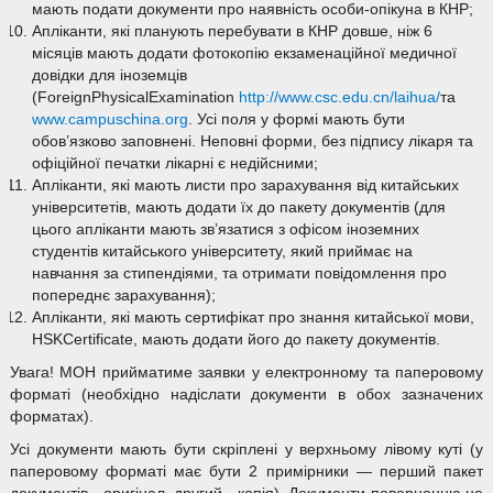
мають подати документи про наявність особи-опікуна в КНР;
Апліканти, які планують перебувати в КНР довше, ніж 6
місяців мають додати фотокопію екзаменаційної медичної
довідки для іноземців
(ForeignPhysicalExamination
http://www.csc.edu.cn/laihua/
та
www.campuschina.org
. Усі поля у формі мають бути
обов’язково заповнені. Неповні форми, без підпису лікаря та
офіційної печатки лікарні є недійсними;
Апліканти, які мають листи про зарахування від китайських
університетів, мають додати їх до пакету документів (для
цього апліканти мають зв’язатися з офісом іноземних
студентів китайського університету, який приймає на
навчання за стипендіями, та отримати повідомлення про
попереднє зарахування);
Апліканти, які мають сертифікат про знання китайської мови,
HSKCertificate, мають додати його до пакету документів.
Увага! МОН прийматиме заявки у електронному та паперовому
форматі (необхідно надіслати документи в обох зазначених
форматах).
Усі документи мають бути скріплені у верхньому лівому куті (у
паперовому форматі має бути 2 примірники — перший пакет