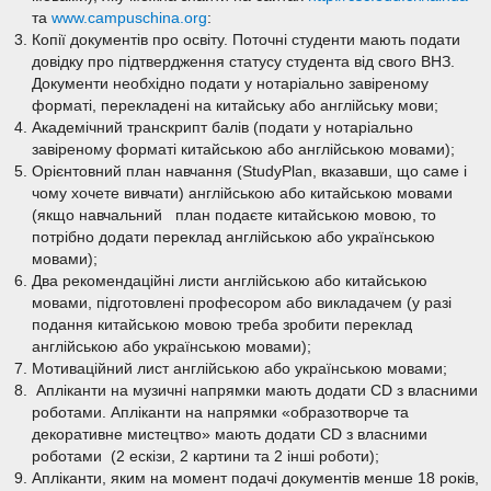
та
www.campuschina.org
:
Копії документів про освіту. Поточні студенти мають подати
довідку про підтвердження статусу студента від свого ВНЗ.
Документи необхідно подати у нотаріально завіреному
форматі, перекладені на китайську або англійську мови;
Академічний транскрипт балів (подати у нотаріально
завіреному форматі китайською або англійською мовами);
Орієнтовний план навчання (StudyPlan, вказавши, що саме і
чому хочете вивчати) англійською або китайською мовами
(якщо навчальний план подаєте китайською мовою, то
потрібно додати переклад англійською або українською
мовами);
Два рекомендаційні листи англійською або китайською
мовами, підготовлені професором або викладачем (у разі
подання китайською мовою треба зробити переклад
англійською або українською мовами);
Мотиваційний лист англійською або українською мовами;
Апліканти на музичні напрямки мають додати CD з власними
роботами. Апліканти на напрямки «образотворче та
декоративне мистецтво» мають додати CD з власними
роботами (2 ескізи, 2 картини та 2 інші роботи);
Апліканти, яким на момент подачі документів менше 18 років,