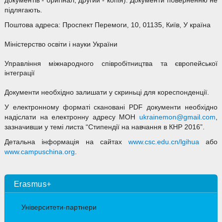
документів - оригінал, другий - копія). Документи поверненню не
підлягають.
Поштова адреса: Проспект Перемоги, 10, 01135, Київ, У країна
Міністерство освіти і науки України
Управління міжнародного співробітництва та європейської
інтеграції
Документи необхідно залишати у скриньці для кореспонденції.
У електронному форматі скановані PDF документи необхідно
надіслати на електронну адресу МОН
ukrainemon@gmail.com
,
зазначивши у темі листа “Стипендії на навчання в КНР 2016”.
Детальна інформація на сайтах
www.csc.edu.cn/lgihua
або
www.campuschina.org
.
Erasmus+
Університети-партнери