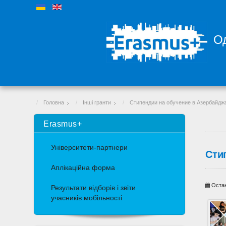
Од
Головна
Інші гранти
Стипендии на обучение в Азербайдж
Erasmus+
Університети-партнери
Сти
Аплікаційна форма
Остан
Результати відборів і звіти
учасників мобільності