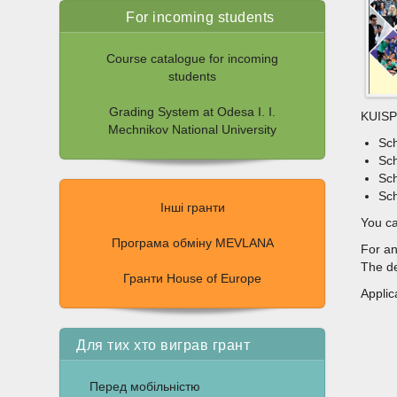
For incoming students
Course catalogue for incoming
students
Grading System at Odesa I. I.
KUISP 
Mechnikov National University
Sch
Sc
Sch
Sch
Інші гранти
You ca
Програма обміну MEVLANA
For an
The de
Гранти House of Europe
Applic
Для тих хто виграв грант
Перед мобільністю