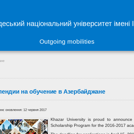
еський національний університет імені 
Outgoing mobilities
ане
пендии на обучение в Азербайджане
нє оновлення: 12 червня 2017
Khazar University is proud to announce 
Scholarship Program for the 2016-2017 aca