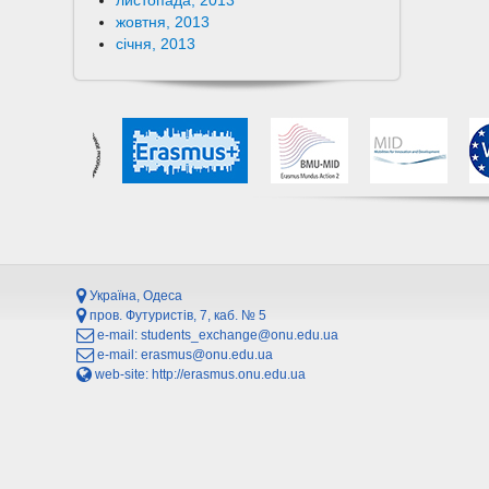
листопада, 2013
жовтня, 2013
січня, 2013
Україна, Одеса
пров. Футуристів, 7, каб. № 5
e-mail:
students_exchange@onu.edu.ua
e-mail:
erasmus@onu.edu.ua
web-site:
http://erasmus.onu.edu.ua