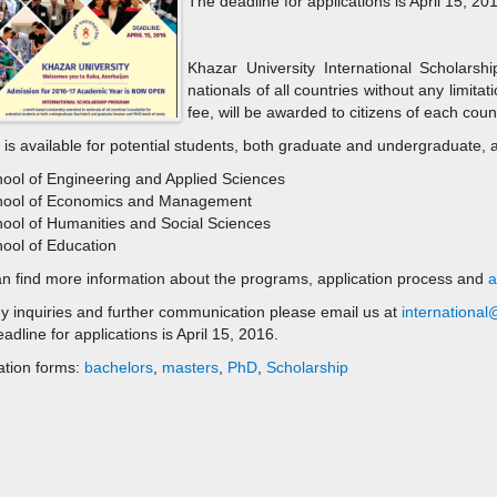
The deadline for applications is April 15, 20
Khazar University International Scholars
nationals of all countries without any limitat
fee, will be awarded to citizens of each cou
is available for potential students, both graduate and undergraduate, at 
ool of Engineering and Applied Sciences
hool of Economics and Management
ool of Humanities and Social Sciences
ool of Education
n find more information about the programs, application process and
a
y inquiries and further communication please email us at
internationa
adline for applications is April 15, 2016.
ation forms:
bachelors
,
masters
,
PhD
,
Scholarship