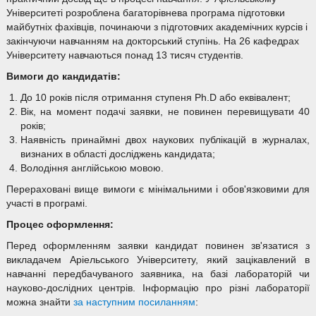
Університеті розроблена багаторівнева програма підготовки
майбутніх фахівців, починаючи з підготовчих академічних курсів і
закінчуючи навчанням на докторський ступінь. На 26 кафедрах
Університету навчаються понад 13 тисяч студентів.
Вимоги до кандидатів:
До 10 років після отримання ступеня Ph.D або еквівалент;
Вік, на момент подачі заявки, не повинен перевищувати 40
років;
Наявність принаймні двох наукових публікацій в журналах,
визнаних в області досліджень кандидата;
Володіння англійською мовою.
Перераховані вище вимоги є мінімальними і обов'язковими для
участі в програмі.
Процес оформлення:
Перед оформленням заявки кандидат повинен зв'язатися з
викладачем Аріельського Університету, який зацікавлений в
навчанні передбачуваного заявника, на базі лабораторій чи
науково-дослідних центрів. Інформацію про різні лабораторії
можна знайти
за наступним посиланням
: