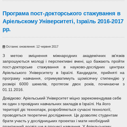
Програма пост-докторського стажування в
Аріельскому Університеті, Ізраїль 2016-2017
рр.
Останнє оновлення: 12 червня 2017
З метою зміцнення міжнародних академічних зв'язків
запрошуються молоді і перспективні вчені, що бажають пройти
пост-докторське стажування в науково-дослідних центрах
Аріельського Університету в Ізраїлі. Кандидати, прийняті на
програму навчання, отримуватимуть щомісячну стипендію у
розмірі 6000 шекелів, протягом двох років, починаючи з
01.11.2016.
Довідково: Аріельський Університет міцно зарекомендував себе
як один з провідних навчальних закладів в Ізраїлі. На його
території діє технопарк, розробляються сучасні технології,
проводяться теоретичні дослідження. Це дозволяє студентам
брати участь у дослідницьких проектах і мати необхідний
практичний досвід ще в процесі навчання. У Аріельському