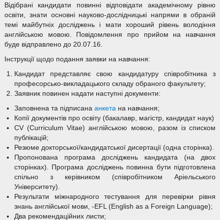
Відібрані кандидати повинні відповідати академічному рівню
освіти, знати основні науково-дослідницькі напрями в обраній
темі майбутніх досліджень і мати хороший рівень володіння
англійською мовою. Повідомлення про прийом на навчання
буде відправлено до 20.07.16.
Інструкції щодо подання заявки на навчання:
Кандидат представляє свою кандидатуру співробітника з
професорсько-викладацького складу обраного факультету;
Заявник повинен надати наступні документи:
Заповнена та підписана
анкета
на навчання;
Копії документів про освіту (бакалавр, магістр, кандидат наук)
CV (Curriculum Vitae) англійською мовою, разом із списком
публікацій;
Резюме докторської/кандидатської дисертації (одна сторінка).
Пропонована програма досліджень кандидата (на двох
сторінках). Програма досліджень повинна бути підготовлена
спільно з керівником (співробітником Аріельського
Університету).
Результати міжнародного тестування для перевірки рівня
знань англійської мови, -EFL (English as a Foreign Language);
Два рекомендаційних листи;