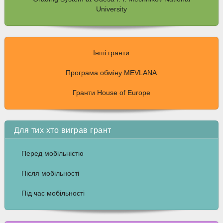
University
Інші гранти
Програма обміну MEVLANA
Гранти House of Europe
Для тих хто виграв грант
Перед мобільністю
Після мобільності
Під час мобільності