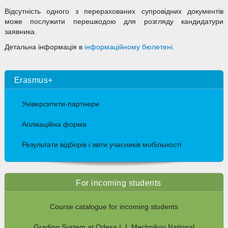
Відсутність одного з перерахованих супровідних документів
може послужити перешкодою для розгляду кандидатури
заявника.
Детальна інформація в
інформаційному бюлетені.
Erasmus+
Університети-партнери
Аплікаційна форма
Результати відборів і звіти учасників мобільності
For incoming students
Course catalogue for incoming students
Grading System at Odesa I. I. Mechnikov National