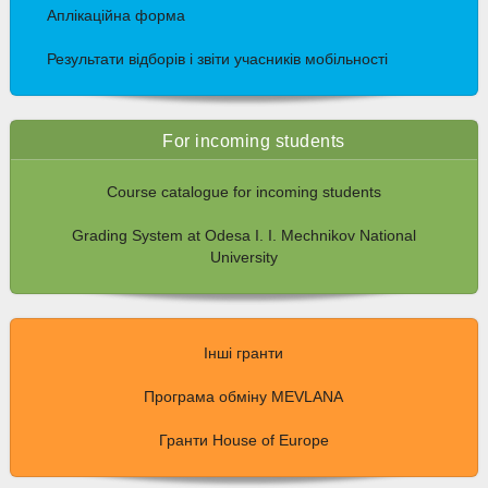
Аплікаційна форма
Результати відборів і звіти учасників мобільності
For incoming students
Course catalogue for incoming students
Grading System at Odesa I. I. Mechnikov National
University
Інші гранти
Програма обміну MEVLANA
Гранти House of Europe