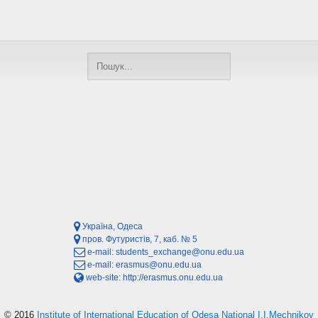
Україна, Одеса
пров. Футуристів, 7, каб. № 5
e-mail:
students_exchange@onu.edu.ua
e-mail:
erasmus@onu.edu.ua
web-site:
http://erasmus.onu.edu.ua
© 2016
Institute of International Education of Odesa National I.I.Mechnikov