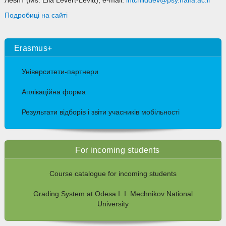
Левітт (Ms. Ella Levert-Levitt), e-mail:
intchilddev@psy.haifa.ac.il
Подробиці на сайті
Erasmus+
Університети-партнери
Аплікаційна форма
Результати відборів і звіти учасників мобільності
For incoming students
Course catalogue for incoming students
Grading System at Odesa I. I. Mechnikov National
University