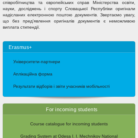
співробітництва та європейських справ Міністерства освіти,
науки, досліджень і спорту Словацької Республіки оригінали
надісланих електронною поштою документів. Звертаємо увагу,
що без пред’явлення оригіналів документів є неможливою
виплата стипендії.
Erasmus+
Університети-партнери
Аплікаційна форма
Результати відборів і звіти учасників мобільності
For incoming students
Course catalogue for incoming students
Grading System at Odesa I. I. Mechnikov National