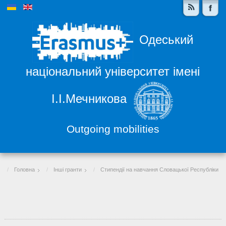
Одеський
національний університет імені
І.І.Мечникова
Outgoing mobilities
Головна
Інші гранти
Стипендії на навчання Словацької Республіки