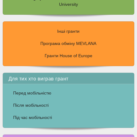
University
Інші гранти
Програма обміну MEVLANA
Гранти House of Europe
Для тих хто виграв грант
Перед мобільністю
Після мобільності
Під час мобільності