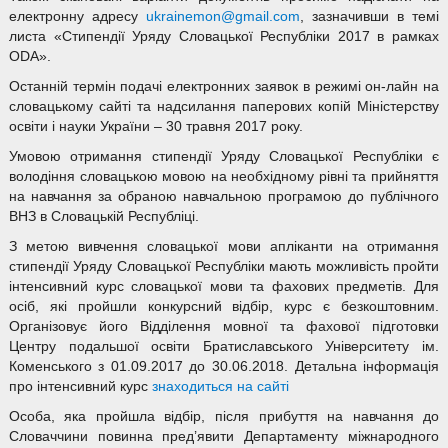
електронну адресу
ukrainemon@gmail.com
, зазначивши в темі
листа «Стипендії Уряду Словацької Республіки 2017 в рамках
ODA».
Останній термін подачі електронних заявок в режимі он-лайн на
словацькому сайті та надсилання паперових копій Міністерству
освіти і науки України – 30 травня 2017 року.
Умовою отримання стипендії Уряду Словацької Республіки є
володіння словацькою мовою на необхідному рівні та прийняття
на навчання за обраною навчальною програмою до публічного
ВНЗ в Словацькій Республіці.
З метою вивчення словацької мови апліканти на отримання
стипендії Уряду Словацької Республіки мають можливість пройти
інтенсивний курс словацької мови та фахових предметів. Для
осіб, які пройшли конкурсний відбір, курс є безкоштовним.
Організовує його Відділення мовної та фахової підготовки
Центру подальшої освіти Братиславського Університету ім.
Коменського з 01.09.2017 до 30.06.2018. Детальна інформація
про інтенсивний курс
знаходиться на сайті
Особа, яка пройшла відбір, після прибуття на навчання до
Словаччини повинна пред’явити Департаменту міжнародного