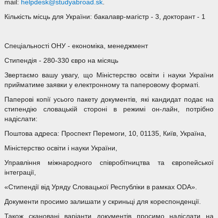
mail:
helpdesk@studyabroad.sk
.
Кількість місць для України: бакалавр-магістр - 3, докторант - 1
Спеціальності ОНУ - економіка, менеджмент
Стипендія - 280-330 євро на місяць
Звертаємо вашу увагу, що Міністерство освіти і науки України
прийматиме заявки у електронному та паперовому форматі.
Паперові копії усього пакету документів, які кандидат подає на
стипендію словацькій стороні в режимі он-лайн, потрібно
надіслати:
Поштова адреса: Проспект Перемоги, 10, 01135, Київ, Україна,
Міністерство освіти і науки України,
Управління міжнародного співробітництва та європейської
інтеграції,
«Стипендії від Уряду Словацької Республіки в рамках ODA».
Документи просимо залишати у скриньці для кореспонденції.
Також скановані варіанти документів просимо надіслати на