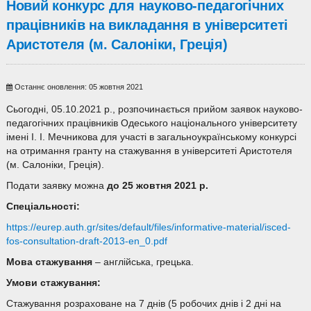
Новий конкурс для науково-педагогічних
працівників на викладання в університеті
Аристотеля (м. Салоніки, Греція)
Останнє оновлення: 05 жовтня 2021
Сьогодні, 05.10.2021 р., розпочинається прийом заявок науково-
педагогічних працівників Одеського національного університету
імені І. І. Мечникова для участі в загальноукраїнському конкурсі
на отримання гранту на стажування в університеті Аристотеля
(м. Салоніки, Греція).
Подати заявку можна
до
2
5
жовтня
202
1
р.
Спеціальності:
https://eurep.auth.gr/sites/default/files/informative-material/isced-
fos-consultation-draft-2013-en_0.pdf
Мова стажування
– англійська, грецька.
Умови стажування:
Стажування розраховане на 7 днів (5 робочих днів і 2 дні на