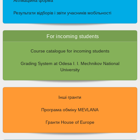
Аплікаційна форма
Результати відборів і звіти учасників мобільності
For incoming students
Course catalogue for incoming students
Grading System at Odesa I. I. Mechnikov National
University
Інші гранти
Програма обміну MEVLANA
Гранти House of Europe