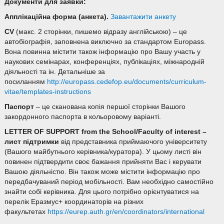
Документи для заявки:
Апплікаційна форма (анкета).
Завантажити анкету
CV
(макс. 2 сторінки, пишемо відразу англійською) – це
автобіографія, заповнена виключно за стандартом Europass.
Вона повинна містити також інформацію про Вашу участь у
наукових семінарах, конференціях, публікаціях, міжнародній
діяльності та ін. Детальніше за
посиланням
http://europass.cedefop.eu/documents/curriculum-
vitae/templates-instructions
Паспорт
– це сканована копія першої сторінки Вашого
закордонного паспорта в кольоровому варіанті.
LETTER OF SUPPORT from the School/Faculty of interest
–
л
ист підтримки
від представника приймаючого університету
(Вашого майбутнього керівника/куратора). У цьому листі він
повинен підтвердити своє бажання прийняти Вас і керувати
Вашою діяльністю. Він також може містити інформацію про
передбачуваний період мобільності. Вам необхідно самостійно
знайти собі керівника. Для цього потрібно орієнтуватися на
перелік Еразмус+ координаторів на різних
факультетах
https://eurep.auth.gr/en/coordinators/international