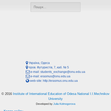
Україна, Одеса
пров. Футуристів, 7, каб. № 5
e-mail:
students_exchange@onu.edu.ua
e-mail:
erasmus@onu.edu.ua
web-site:
http://erasmus.onu.edu.ua
© 2016
Institute of International Education of Odesa National I.I.Mechnikov
University
Developed by
Julia Kolmogorova