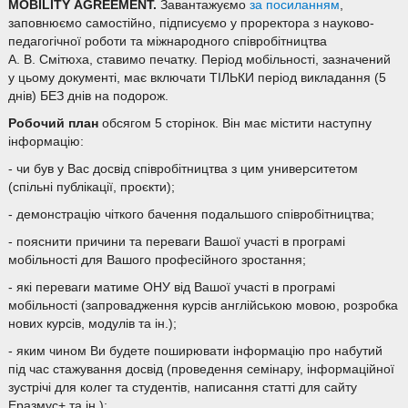
MOBILITY AGREEMENT
.
Завантажуємо
за посиланням
,
заповнюємо самостійно, підписуємо у проректора з науково-
педагогічної роботи та міжнародного співробітництва
А. В. Смітюха, ставимо печатку. Період мобільності, зазначений
у цьому документі, має включати ТІЛЬКИ період викладання (5
днів) БЕЗ днів на подорож.
Робочий план
обсягом 5 сторінок. Він має містити наступну
інформацію:
- чи був у Вас досвід співробітництва з цим университетом
(спільні публікації, проєкти);
- демонстрацію чіткого бачення подальшого співробітництва;
- пояснити причини та переваги Вашої участі в програмі
мобільності для Вашого професійного зростання;
- які переваги матиме ОНУ від Вашої участі в програмі
мобільності (запровадження курсів англійською мовою, розробка
нових курсів, модулів та ін.);
- яким чином Ви будете поширювати інформацію про набутий
під час стажування досвід (проведення семінару, інформаційної
зустрічі для колег та студентів, написання статті для сайту
Еразмус+ та ін.);