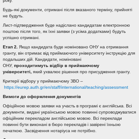
року.
Будь-які документи, отримані після вказаного терміну, прийняті
не будуть.
Лист-підтвердження буде надіслано кандидатам електронною
поштою після того, як їхні заявки (з усіма додатками) будуть
успішно отримані.
Етап 2.
Якщо кандидата буде номіновано ОНУ на отримання
гранту, він отримає від приймаючого університету інструкцію для
подальших дій. Кандидати, номіновані
ОНУ,
проходитимуть
відбір в приймаючому
університеті,
який ухвалює рішення про присудження гранту.
Критерії відбору у приймаючому ЗВО –
https://eurep.auth.gr/en/staff/international/teaching/assessment
Вимоги до оформлення документів
Офіційною мовою заявки на участь в програмі є англійська. Всі
документи, видані українською мовою повинні супроводжуватися
офіційним перекладом англійською мовою. Всі переклади
повинні бути виконані в бюро перекладів і завірені їхньою
печаткою. Засвідчення нотаріуса не потрібно.