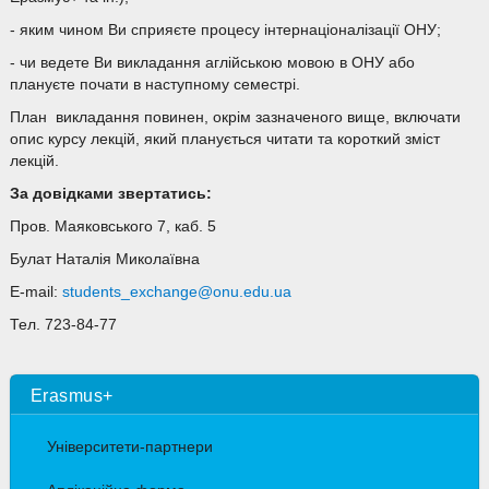
- яким чином Ви сприяєте процесу інтернаціоналізації ОНУ;
- чи ведете Ви викладання аглійською мовою в ОНУ або
плануєте почати в наступному семестрі.
План викладання повинен, окрім зазначеного вище, включати
опис курсу лекцій, який планується читати та короткий зміст
лекцій.
За довідками звертатись:
Пров. Маяковського 7, каб. 5
Булат Наталія Миколаївна
E-mail:
students_exchange@onu.edu.ua
Тел. 723-84-77
Erasmus+
Університети-партнери