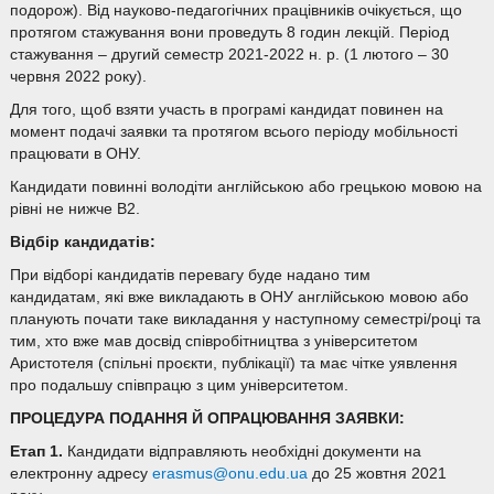
подорож). Від науково-педагогічних працівників очікується, що
протягом стажування вони проведуть 8 годин лекцій. Період
стажування – другий семестр 2021-2022 н. р. (1 лютого – 30
червня 2022 року).
Для того, щоб взяти участь в програмі кандидат повинен на
момент подачі заявки та протягом всього періоду мобільності
працювати в ОНУ.
Кандидати повинні володіти англійською або грецькою мовою на
рівні не нижче В2.
Відбір кандидатів:
При відборі кандидатів перевагу буде надано тим
кандидатам, які вже викладають в ОНУ англійською мовою або
планують почати таке викладання у наступному семестрі/році та
тим, хто вже мав досвід співробітництва з університетом
Аристотеля (спільні проєкти, публікації) та має чітке уявлення
про подальшу співпрацю з цим університетом.
ПРОЦЕДУРА ПОДАННЯ
Й
ОПРАЦЮВАННЯ ЗАЯВКИ:
Етап 1.
Кандидати відправляють необхідні документи на
електронну адресу
erasmus@onu.edu.ua
до 25 жовтня 2021