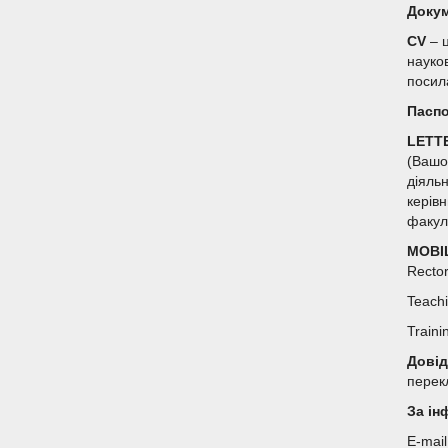
Докум
CV
– ц
науков
поси
Пасп
LETTE
(Вашо
діяль
керів
факул
MOBI
Recto
Teach
Traini
Довід
перек
За ін
E-mai