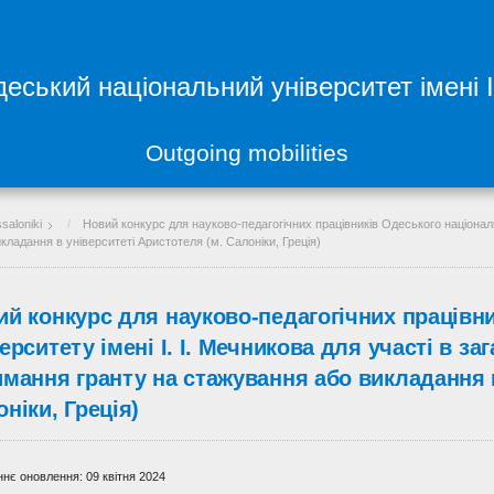
еський національний університет імені 
Outgoing mobilities
ssaloniki
Новий конкурс для науково-педагогічних працівників Одеського національн
ладання в університеті Аристотеля (м. Салоніки, Греція)
ий конкурс для науково-педагогічних працівн
ерситету імені І. І. Мечникова для участі в з
имання гранту на стажування або викладання в
ніки, Греція)
нє оновлення: 09 квітня 2024