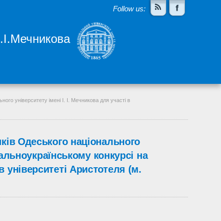
Follow us:
І.І.Мечникова
ого університету імені І. І. Мечникова для участі в
иків Одеського національного
агальноукраїнському конкурсі на
 університеті Аристотеля (м.