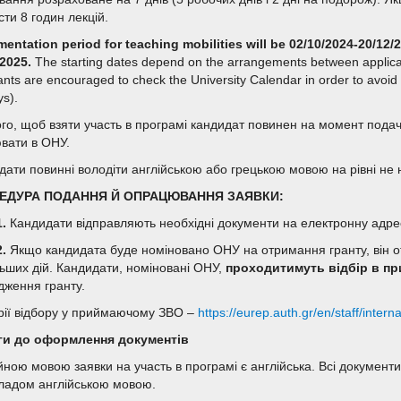
сти 8 годин лекцій.
entation period for teaching mobilities will be 02/10/2024-20/12/2
/2025.
The starting dates depend on the arrangements between applican
ants are encouraged to check the University Calendar in order to avoid app
ys).
ого, щоб взяти участь в програмі кандидат повинен на момент подачі
вати в ОНУ.
дати повинні володіти англійською або грецькою мовою на рівні не 
ЕДУРА ПОДАННЯ Й ОПРАЦЮВАННЯ ЗАЯВКИ:
1.
Кандидати відправляють необхідні документи на електронну адр
2.
Якщо кандидата буде номіновано ОНУ на отримання гранту, він от
ьших дій. Кандидати, номіновані ОНУ,
проходитимуть відбір в пр
дження гранту.
рії відбору у приймаючому ЗВО –
https://eurep.auth.gr/en/staff/inter
и до оформлення документів
йною мовою заявки на участь в програмі є англійська. Всі документ
ладом англійською мовою.