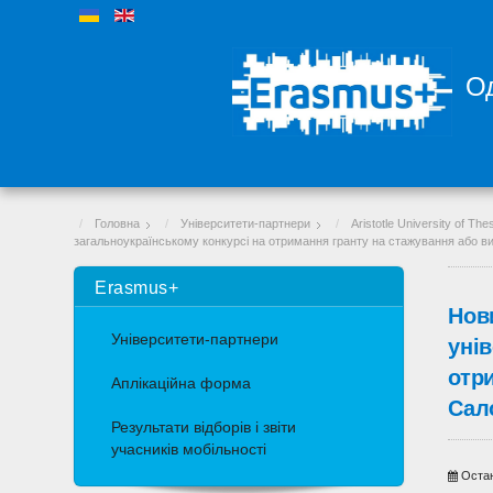
Од
Головна
Університети-партнери
Aristotle University of The
загальноукраїнському конкурсі на отримання гранту на стажування або вик
Erasmus+
Нов
Університети-партнери
унів
отр
Аплікаційна форма
Сало
Результати відборів і звіти
учасників мобільності
Остан