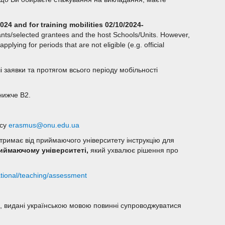
024 and for training mobilities 02/10/2024-
ts/selected grantees and the host Schools/Units. However,
lying for periods that are not eligible (e.g. official
 заявки та протягом всього періоду мобільності
нижче В2.
есу
erasmus@onu.edu.ua
римає від приймаючого університету інструкцію для
иймаючому університеті,
який ухвалює рішення про
national/teaching/assessment
и, видані українською мовою повинні супроводжуватися