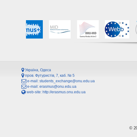
Україна, Одеса
пров. Футуристів, 7, каб. № 5
e-mail:
students_exchange@onu.edu.ua
e-mail:
erasmus@onu.edu.ua
web-site:
http://erasmus.onu.edu.ua
© 2