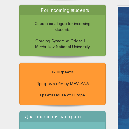
For incoming students
Course catalogue for incoming
students
Grading System at Odesa I. I.
Mechnikov National University
Інші гранти
Програма обміну MEVLANA
Гранти House of Europe
Для тих хто виграв грант