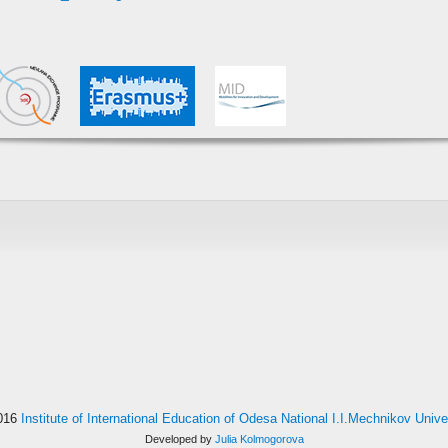
016
Institute of International Education of Odesa National I.I.Mechnikov Unive
Developed by
Julia Kolmogorova