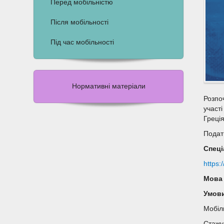
Перед мобільністю
Після мобільності
Під час мобільності
Нормативні матеріали
Розпо
участ
Греція
Подат
Спеці
https:
Мов
Умов
Мобіл
Стажу