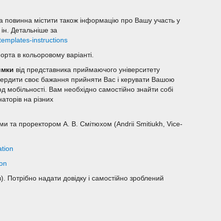
а повинна містити також інформацію про Вашу участь у
 ін. Детальніше за
templates-instructions
орта в кольоровому варіанті.
римки
від представника приймаючого університету
твердити своє бажання прийняти Вас і керувати Вашою
д мобільності. Вам необхідно самостійно знайти собі
аторів на різних
и та проректором А. В. Смітюхом (Andrii Smitiukh, Vice-
ation
ion
ів). Потрібно надати довідку і самостійно зроблений