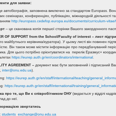
енти для заявки:
е автобіографія, заповнена виключно за стандартом Europass. Вон
их семінарах, конференціях, публікаціях, міжнародній діяльності та
ланням
http://europass.cedefop.europa.eu/documents/curriculum-vitae/
орт
– це сканована копія першої сторінки Вашого закордонного пасп
R OF SUPPORT from the School/Faculty of interest – лист підт
го майбутнього керівника/куратора). У цьому листі він повинен під
ністю. Він також може містити інформацію про передбачуваний періо
ника. Для цього потрібно орієнтуватися на перелік Еразмус+ координ
ьтетах
https://eurep.auth.gr/en/coordinators/international
.
LITY AGREEMENT –
документ має бути заповнений і підписаний Вам
r,
inter@onu.edu.ua
).
ing:
https://eurep.auth.gr/en/staff/international/teaching/general_inform
ng:
https://eurep.auth.gr/en/staff/international/training/general_informat
ка про те, що Ви є співробітником ОНУ
(видається у відділі кадр
лад до неї.
формацією звертатись
l:
students_exchange@onu.edu.ua