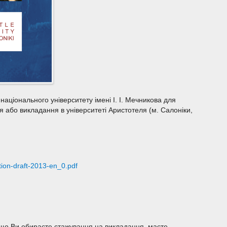
аціонального університету імені І. І. Мечникова для
я або викладання в університеті Аристотеля (м. Салоніки,
tation-draft-2013-en_0.pdf
Якщо Ви обираєте стажування на викладання, маєте