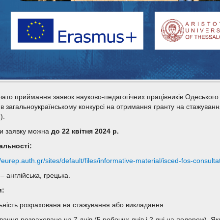
чато приймання заявок науково-педагогічних працівників Одеського н
і в загальноукраїнському конкурсі на отримання гранту на стажуванн
).
и заявку можна
до 22 квітня
2024 р.
альності:
//eurep.auth.gr/sites/default/files/informative-material/isced-fos-consul
а
– англійська, грецька.
и:
ьність розрахована на стажування або викладання.
вання розраховане на 7 днів (5 робочих днів і 2 дні на подорож). 