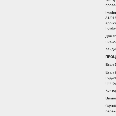
прове
Implem
31/01
applic
holida
Для т
працю
Канди
ПРОЦ
Етап 
Етап 
подал
прису
Крите
Вимог
Офіці
перек