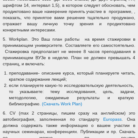
шрифтом 14, интервал 1,5), в котором следует обосновать, чем
продиктовано ваше намерение принять участие в программе, ,
показать, что принятое вами решение тщательно продумано,
отражает вашу личную точку зрения и продиктовано
конкретными интересами.
5. Workplan. Это Ваш план работы на время стажировки в
принимающем университете. Составляете его самостоятельно.
Стажировка предполагает не менее 8 часов преподавания в
принимающем ВУЗе в неделю. План не должен превышать 4
страниц, и включать:
преподавание- описание курса, который планируете читать,
краткое содержание лекций;
если планируете какую-то исследовательскую деятельность,
то указываете: тему исследования, цель, задачи,
методологию, ожидаемые результаты и краткую
библиографию.
(Скачать Work Plan)
6. CV (max 2 страницы, пишем сразу на английском) это
автобиография, заполненная по стандарту
Europass
. Она
должна содержать также информацию о вашем участии в
научных семинарах, конференциях. Публикации и пр. Скачать
ее можно по ссылке