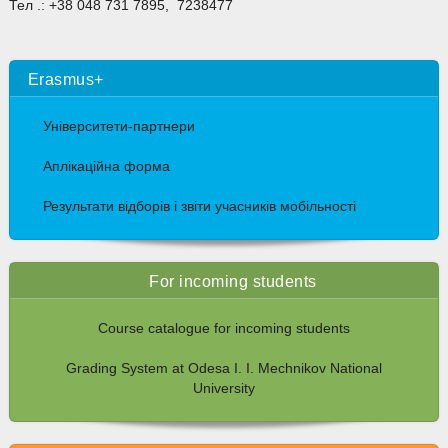
Тел .: +38 048 731 7895, 7238477
Erasmus+
Університети-партнери
Аплікаційна форма
Результати відборів і звіти учасників мобільності
For incoming students
Course catalogue for incoming students
Grading System at Odesa I. I. Mechnikov National
University