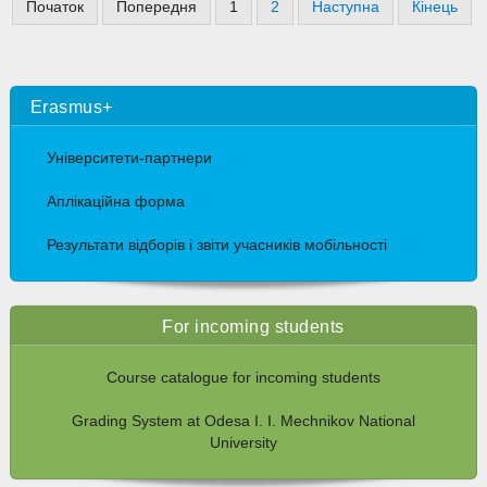
Початок
Попередня
1
2
Наступна
Кінець
Erasmus+
Університети-партнери
Аплікаційна форма
Результати відборів і звіти учасників мобільності
For incoming students
Course catalogue for incoming students
Grading System at Odesa I. I. Mechnikov National
University