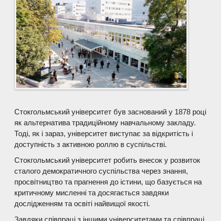
Стокгольмський університет був заснований у 1878 році
як альтернатива традиційному навчальному закладу.
Тоді, як і зараз, університет виступає за відкритість і
доступність з активною роллю в суспільстві.
Стокгольмський університет робить внесок у розвиток
сталого демократичного суспільства через знання,
просвітництво та прагнення до істини, що базується на
критичному мисленні та досягається завдяки
дослідженням та освіті найвищої якості.
Завдяки співпраці з іншими університетами та співпраці