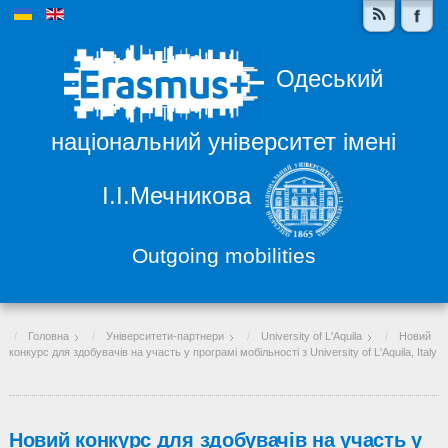
Одеський
національний університет імені
І.І.Мечникова
Outgoing mobilities
Головна
Університети-партнери
University of L'Aquila
Новий
конкурс для здобувачів на участь у програмі мобільності з University of L'Aquila, Italy
Новий конкурс для здобувачів на участь у