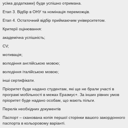
усіма додатками) буде успішно отримана.
Етап 3. Відбір в ОНУ та номінація переможців.
Етап 4. Остаточний відбір приймаючим університетом.
Критерії оцінювання:
академічна успішність;
CV;
мотивація;
володіння англійською мовою;
володіння італійською мовою;
інші сертифікати.
Пріоритет буде надано студентам, які ще не брали участі в
програмі мобільності в межах Еразмус+. За інших рівних умов
пріоритет буде надано особам, що мають пільги.
Перелік необхідних документів
Паспорт – сканована копія першої сторінки вашого закордонного
паспорта в кольоровому варіанті.