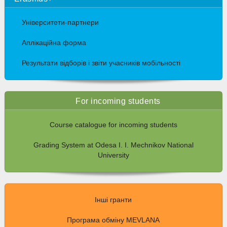
Університети-партнери
Аплікаційна форма
Результати відборів і звіти учасників мобільності
For incoming students
Course catalogue for incoming students
Grading System at Odesa I. I. Mechnikov National
University
Інші гранти
Програма обміну MEVLANA