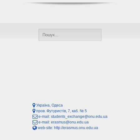
Україна, Одеса
пров. Футуристів, 7, каб. № 5
e-mail:
students_exchange@onu.edu.ua
e-mail:
erasmus@onu.edu.ua
web-site:
http://erasmus.onu.edu.ua