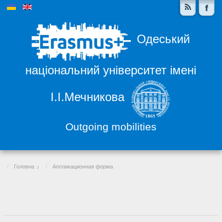
Одеський
національний університет імені
І.І.Мечникова
Outgoing mobilities
Головна
Аппликационная форма