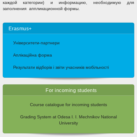
каждой категории) и информацию, необходимую для
заполнения аппликационной формы.
Erasmus+
Університети-партнери
Аплікаційна форма
Результати відборів і звіти учасників мобільності
For incoming students
Course catalogue for incoming students
Grading System at Odesa I. I. Mechnikov National
University