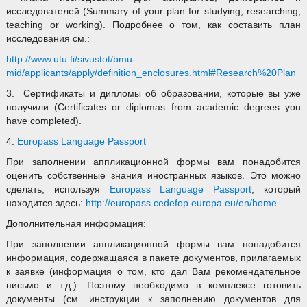
исследователей (Summary of your plan for studying, researching,
teaching or working). Подробнее о том, как составить план
исследования см.:
http://www.utu.fi/sivustot/bmu-
mid/applicants/apply/definition_enclosures.html#Research%20Plan
3. Сертификаты и дипломы об образовании, которые вы уже
получили (Certificates or diplomas from academic degrees you
have completed).
4.
Europass Language Passport
При заполнении аппликационной формы вам понадобится
оценить собственные знания иностранных языков. Это можно
сделать, используя
Europass Language Passport
, который
находится здесь:
http://europass.cedefop.europa.eu/en/home
Дополнительная информация:
При заполнении аппликационной формы вам понадобится
информация, содержащаяся в пакете документов, прилагаемых
к заявке (информация о том, кто дал Вам рекомендательное
письмо и т.д.). Поэтому необходимо в комплексе готовить
документы (см. инструкции к заполнению документов для