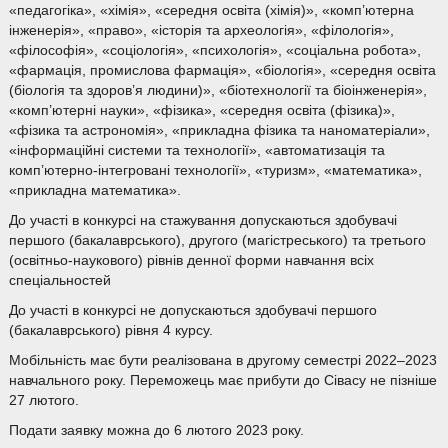
«педагогіка», «хімія», «середня освіта (хімія)», «комп’ютерна
інженерія», «право», «історія та археологія», «філологія»,
«філософія», «соціологія», «психологія», «соціальна робота»,
«фармація, промислова фармація», «біологія», «середня освіта
(біологія та здоров’я людини)», «біотехнології та біоінженерія»,
«комп’ютерні науки», «фізика», «середня освіта (фізика)»,
«фізика та астрономія», «прикладна фізика та наноматеріали»,
«інформаційні системи та технології», «автоматизація та
комп’ютерно-інтегровані технології», «туризм», «математика»,
«прикладна математика».
До участі в конкурсі на стажування допускаються здобувачі
першого (бакалаврського), другого (магістреського) та третього
(освітньо-наукового) рівнів денної форми навчання всіх
спеціальностей
До участі в конкурсі не допускаються здобувачі першого
(бакалаврського) рівня 4 курсу.
Мобільність має бути реалізована в другому семестрі 2022–2023
навчального року. Переможець має прибути до Сівасу не пізніше
27 лютого.
Подати заявку можна до 6 лютого 2023 року.