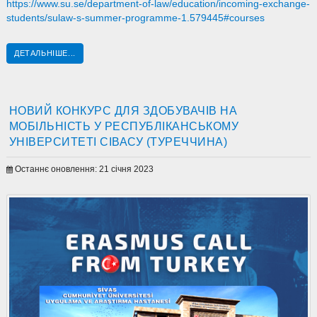
https://www.su.se/department-of-law/education/incoming-exchange-
students/sulaw-s-summer-programme-1.579445#courses
ДЕТАЛЬНІШЕ...
НОВИЙ КОНКУРС ДЛЯ ЗДОБУВАЧІВ НА
МОБІЛЬНІСТЬ У РЕСПУБЛІКАНСЬКОМУ
УНІВЕРСИТЕТІ СІВАСУ (ТУРЕЧЧИНА)
Останнє оновлення: 21 січня 2023