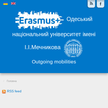
Одеський
національний університет імені
І.І.Мечникова
Outgoing mobilities
Головна
RSS feed