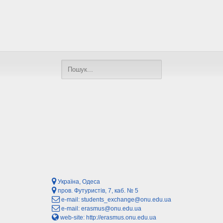
Україна, Одеса
пров. Футуристів, 7, каб. № 5
e-mail:
students_exchange@onu.edu.ua
e-mail:
erasmus@onu.edu.ua
web-site:
http://erasmus.onu.edu.ua