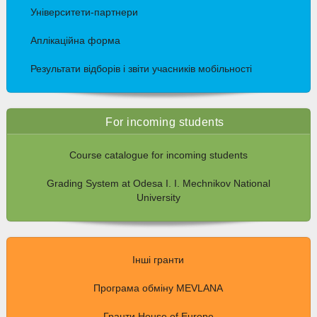
Університети-партнери
Аплікаційна форма
Результати відборів і звіти учасників мобільності
For incoming students
Course catalogue for incoming students
Grading System at Odesa I. I. Mechnikov National
University
Інші гранти
Програма обміну MEVLANA
Гранти House of Europe