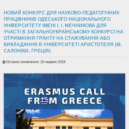
НОВИЙ КОНКУРС ДЛЯ НАУКОВО-ПЕДАГОГІЧНИХ
ПРАЦІВНИКІВ ОДЕСЬКОГО НАЦІОНАЛЬНОГО
УНІВЕРСИТЕТУ ІМЕНІ І. І. МЕЧНИКОВА ДЛЯ
УЧАСТІ В ЗАГАЛЬНОУКРАЇНСЬКОМУ КОНКУРСІ НА
ОТРИМАННЯ ГРАНТУ НА СТАЖУВАННЯ АБО
ВИКЛАДАННЯ В УНІВЕРСИТЕТІ АРИСТОТЕЛЯ (М.
САЛОНІКИ, ГРЕЦІЯ)
Останнє оновлення: 16 червня 2026