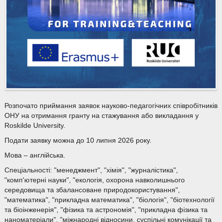
Розпочато приймання заявок науково-педагогічних співробітників
ОНУ на отримання гранту на стажування або викладання у
Roskilde University.
Подати заявку можна до 10 липня 2026 року.
Мова – англійська.
Спеціальності: "менеджмент", "хімія", "журналістика",
"комп'ютерні науки", "екологія, охорона навколишнього
середовища та збалансоване природокористування",
"математика", "прикладна математика", "біологія", "біотехнології
та біоінженерія", "фізика та астрономія", "прикладна фізика та
наноматеріали", "міжнародні відносини, суспільні комунікації та