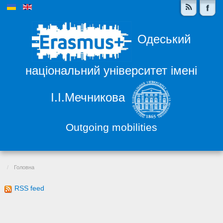
Одеський
національний університет імені
І.І.Мечникова
Outgoing mobilities
Головна
RSS feed