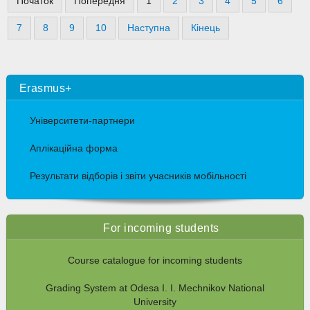
Початок
Попередня
1
2
3
4
5
6
7
8
9
10
Наступна
Кінець
Erasmus+
Університети-партнери
Аплікаційна форма
Результати відборів і звіти учасників мобільності
For incoming students
Course catalogue for incoming students
Grading System at Odesa I. I. Mechnikov National
University