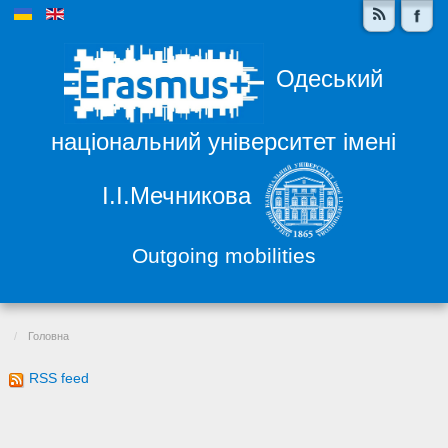
Одеський
національний університет імені
І.І.Мечникова
Outgoing mobilities
Головна
RSS feed