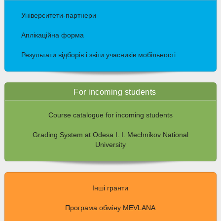
Університети-партнери
Аплікаційна форма
Результати відборів і звіти учасників мобільності
For incoming students
Course catalogue for incoming students
Grading System at Odesa I. I. Mechnikov National
University
Інші гранти
Програма обміну MEVLANA