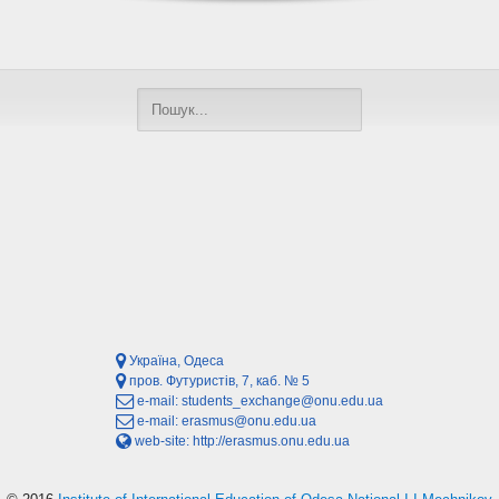
Україна, Одеса
пров. Футуристів, 7, каб. № 5
e-mail:
students_exchange@onu.edu.ua
e-mail:
erasmus@onu.edu.ua
web-site:
http://erasmus.onu.edu.ua