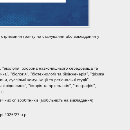
а отримання гранту на стажування або викладання у
и", "екологія, охорона навколишнього середовища та
, "біологія", "біотехнології та біоінженерія", "фізика
и, суспільні комунікації та регіональні студії",
ні відносини", "історія та археологія", "географія",
я".
гічних співробітників (мобільність на викладання)
і 2026/27 н.р.