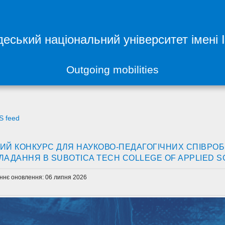
еський національний університет імені 
Outgoing mobilities
S feed
ИЙ КОНКУРС ДЛЯ НАУКОВО-ПЕДАГОГІЧНИХ СПІВРОБ
ЛАДАННЯ В SUBOTICA TECH COLLEGE OF APPLIED S
ннє оновлення: 06 липня 2026