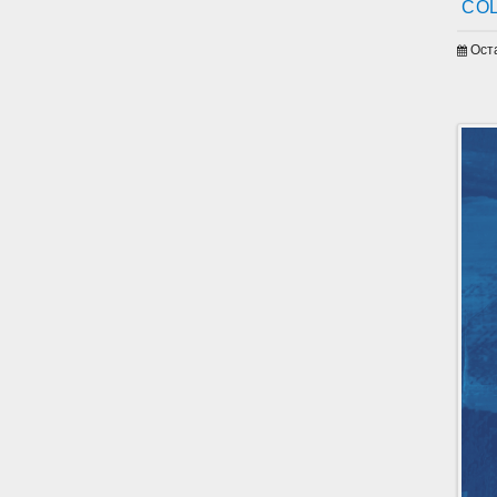
COL
Ост