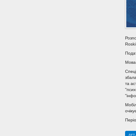
Розпо
Roski
Подат
Мова 
Спеці
збала
та ас
"псих
"інфо
Мобіл
очіку
Періо
ДЕТ