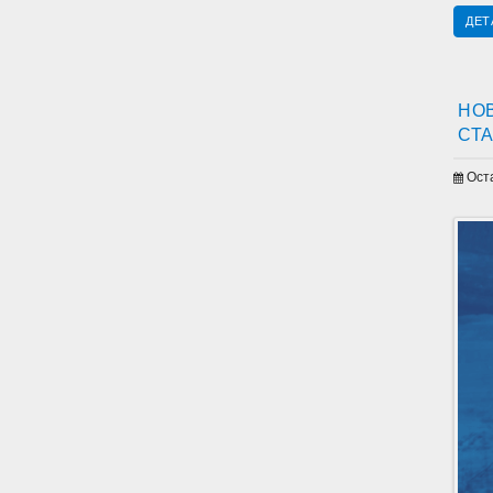
ДЕТ
НОВ
СТА
Ост