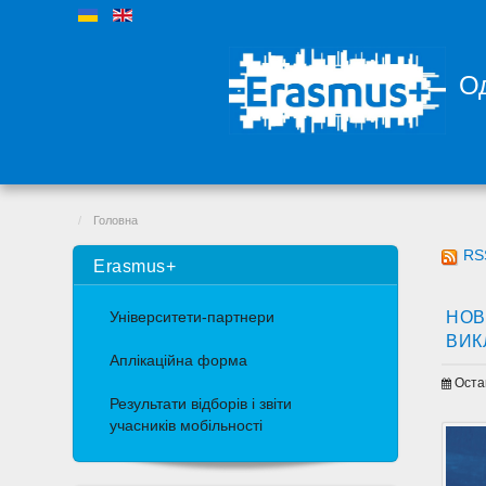
Од
Головна
RS
Erasmus+
НОВ
Університети-партнери
ВИК
Аплікаційна форма
Оста
Результати відборів і звіти
учасників мобільності