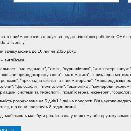
чато приймання заявок науково-педагогічних співробітників ОНУ н
lde University.
и заявку можна до 10 липня 2026 року.
– англійська.
альності: "менеджмент", "хімія", "журналістика", "комп'ютерні наук
нсоване природокористування", "математика", "прикладна математика"
трономія", "прикладна фізика та наноматеріали", "міжнародні відносин
ологія", "філософія", "політологія", "економіка", "міжнародні економіч
рмаційні системи та технології", "комп’ютерна інженерія", "соціологі
ьність розрахована на 5 днів і 2 дні на подорож. Від науково-педаго
ється, що вони проведуть 8 годин лекцій.
д: мобільність має бути реалізована у першому або другому семестр
АЛЬНІШЕ...