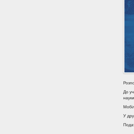
Розпо
До уч
науки
Мобіл
У дру
Подат