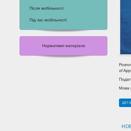
Після мобільності
Під час мобільності
Нормативні матеріали
Розпо
of App
Подат
Мова 
ДЕТА
НОВ