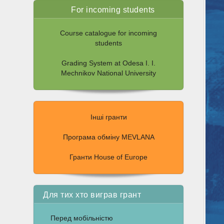
For incoming students
Course catalogue for incoming
students
Grading System at Odesa I. I.
Mechnikov National University
Інші гранти
Програма обміну MEVLANA
Гранти House of Europe
Для тих хто виграв грант
Перед мобільністю