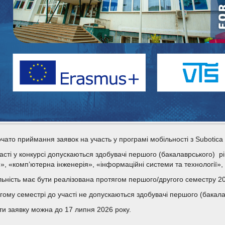
чато приймання заявок на участь у програмі мобільності з Subotica T
асті у конкурсі допускаються здобувачі першого (бакалаврського) 
», «комп’ютерна інженерія», «інформаційні системи та технології», 
ьність має бути реалізована протягом першого/другого семестру 20
гому семестрі до участі не допускаються здобувачі першого (бакалав
и заявку можна до 17 липня 2026 року.