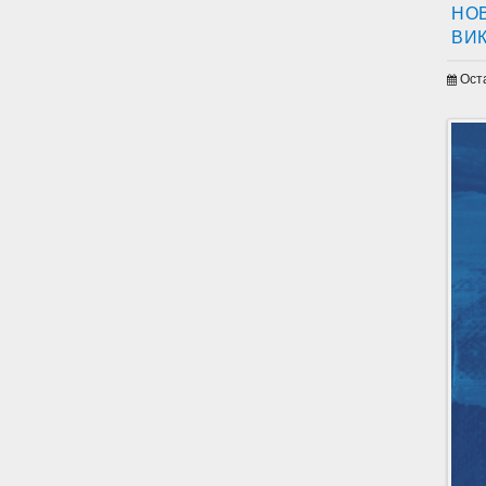
НОВ
ВИК
Ост