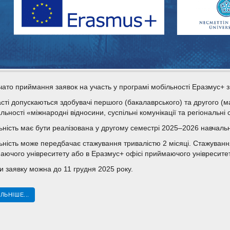
чато приймання заявок на участь у програмі мобільності Еразмус+ з 
асті допускаються здобувачі першого (бакалаврського) та другого (м
льності «міжнародні відносини, суспільні комунікації та регіональні с
ьність має бути реалізована у другому семестрі 2025–2026 навчальн
ьність може передбачає стажування тривалістю 2 місяці. Стажування
аючого унівреситету або в Еразмус+ офісі приймаючого унівреситет
и заявку можна до 11 грудня 2025 року.
ЛЬНІШЕ...