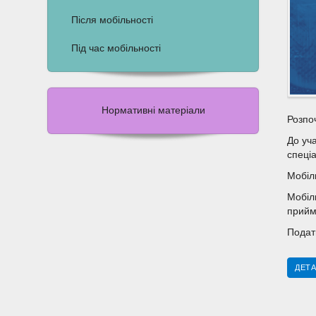
Після мобільності
Під час мобільності
Нормативні матеріали
Розпо
До уч
спеціа
Мобіл
Мобіл
прийм
Подат
ДЕТА