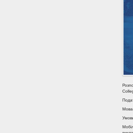
Розпо
Colle
Подат
Мова
Умов
Мобіл
викла