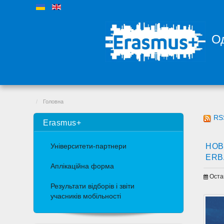
Од
Головна
RS
Erasmus+
НОВ
Університети-партнери
ERB
Аплікаційна форма
Оста
Результати відборів і звіти
учасників мобільності