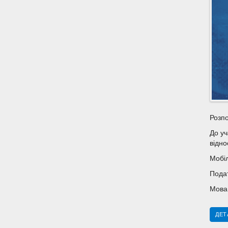
Розпо
До уч
відно
Мобіл
Подат
Мова 
ДЕТ