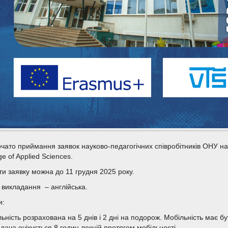
чато приймання заявок науково-педагогічних співробітників ОНУ на
ge of Applied Sciences.
и заявку можна до 11 грудня 2025 року.
 викладання – англійська.
и:
ьність розрахована на 5 днів і 2 дні на подорож. Мобільність має б
дача очікується 8 годин лекцій протягом мобільності.