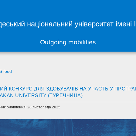
еський національний університет імені 
Outgoing mobilities
S feed
ИЙ КОНКУРС ДЛЯ ЗДОБУВАЧІВ НА УЧАСТЬ У ПРОГРА
AKAN UNIVERSITY (ТУРЕЧЧИНА)
ннє оновлення: 28 листопада 2025