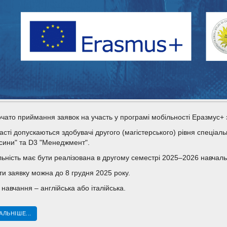
чато приймання заявок на участь у програмі мобільності Еразмус+ з 
асті допускаються здобувачі другого (магістерського) рівня спеціал
сини" та D3 "Менеджмент".
ьність має бути реалізована в другому семестрі 2025–2026 навчаль
и заявку можна до 8 грудня 2025 року.
навчання – англійська або італійська.
АЛЬНІШЕ...