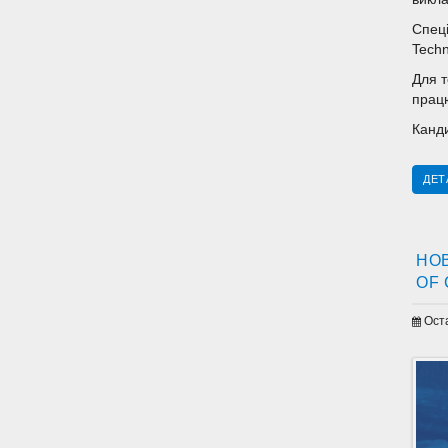
Спеці
Techn
Для т
прац
Канди
ДЕТ
НОВ
OF 
Ост