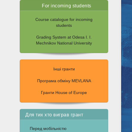
For incoming students
Course catalogue for incoming
students
Grading System at Odesa I. I.
Mechnikov National University
Інші гранти
Програма обміну MEVLANA
Гранти House of Europe
Для тих хто виграв грант
Перед мобільністю