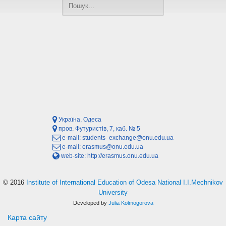
Україна, Одеса
пров. Футуристів, 7, каб. № 5
e-mail:
students_exchange@onu.edu.ua
e-mail:
erasmus@onu.edu.ua
web-site:
http://erasmus.onu.edu.ua
© 2016
Institute of International Education of Odesa National I.I.Mechnikov
University
Developed by
Julia Kolmogorova
Карта сайту