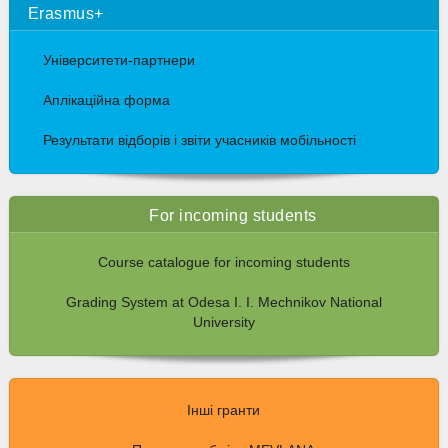
Erasmus+
Університети-партнери
Аплікаційна форма
Результати відборів і звіти учасників мобільності
For incoming students
Course catalogue for incoming students
Grading System at Odesa I. I. Mechnikov National
University
Інші гранти