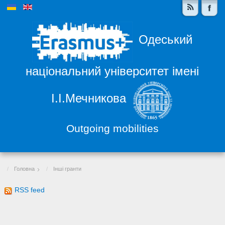
Одеський
національний університет імені
І.І.Мечникова
Outgoing mobilities
Головна
Інші гранти
RSS feed