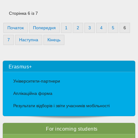
Сторінка 6 із 7
Початок
Попередня
1
2
3
4
5
6
7
Наступна
Кінець
Erasmus+
Університети-партнери
Аплікаційна форма
Результати відборів і звіти учасників мобільності
For incoming students