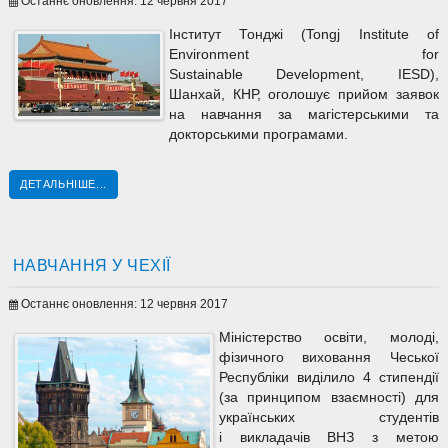
Останнє оновлення: 12 червня 2017
Інститут Тонджі (Tongj Institute of
Environment for
Sustainable Development, IESD),
Шанхай, КНР, оголошує прийом заявок
на навчання за магістерськими та
докторськими програмами.
ДЕТАЛЬНІШЕ...
НАВЧАННЯ У ЧЕХІЇ
Останнє оновлення: 12 червня 2017
Міністерство освіти, молоді,
фізичного виховання Чеської
Республіки виділило 4 стипендії
(за принципом взаємності) для
українських студентів
і викладачів ВНЗ з метою