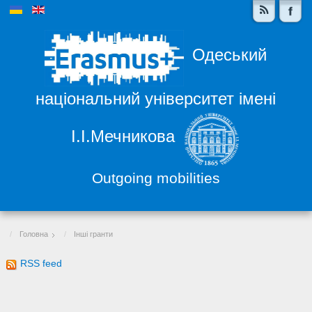
Одеський
національний університет імені
І.І.Мечникова
Outgoing mobilities
Головна
Інші гранти
RSS feed