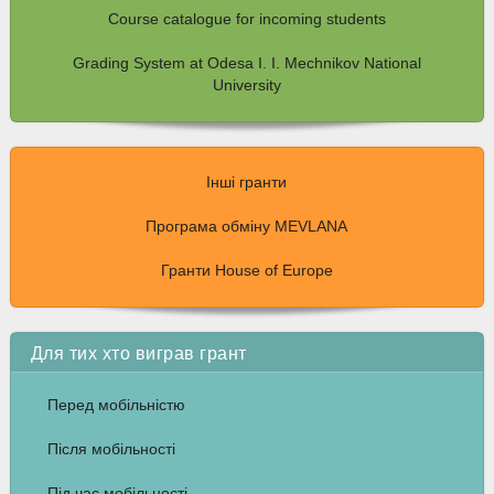
Course catalogue for incoming students
Grading System at Odesa I. I. Mechnikov National
University
Інші гранти
Програма обміну MEVLANA
Гранти House of Europe
Для тих хто виграв грант
Перед мобільністю
Після мобільності
Під час мобільності