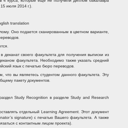
ов 4 курса, которые еще не получили диплом бакалавра
15 июля 2014 г.).
glish translation
плому. Оно подается сканированным в цветном варианте,
переводов.
ется.
 в деканат своего факультета для получения выписки из
деканом факультета. Необходимо также указать средний
ийский язык с печатью бюро переводов.
, что вы являетесь студентом данного факультета. Эту
общему пакету документов.
аздел Study Recognition в разделе Study and Research
оставлять отдельный Learning Agreement. Этот документ
ator’s signature) с печатью Вашего факультета. А также
язаться с контактным лицом проекта).