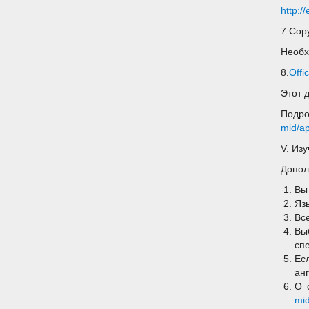
http:/
7.Copy
Необх
8.
Offi
Этот 
Подр
mid/ap
V. Из
Допол
Вы
Яз
Вс
Вы
сп
Ес
анг
О 
mid