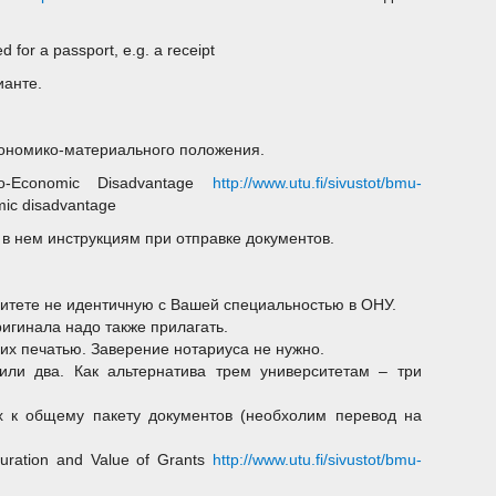
d for a passport, e.g. a receipt
ианте.
экономико-материального положения.
o-Economic Disadvantage
http://www.utu.fi/sivustot/bmu-
mic disadvantage
м в нем инструкциям при отправке документов.
итете не идентичную с Вашей специальностью в ОНУ.
ригинала надо также прилагать.
их печатью. Заверение нотариуса не нужно.
или два. Как альтернатива трем университетам – три
их к общему пакету документов (необхолим перевод на
uration and Value of Grants
http://www.utu.fi/sivustot/bmu-