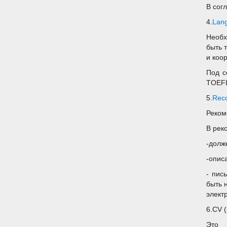
В сог
4.
Lan
Необх
быть 
и коо
Под с
TOEFL
5.
Reco
Реком
В рек
-долж
-опис
- пис
быть 
элект
6.CV (
Это