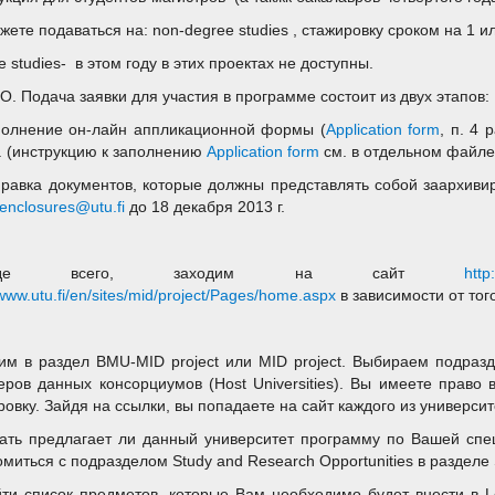
жете подаваться на: non-degree studies , стажировку сроком на 1 и
 studies- в этом году в этих проектах не доступны.
. Подача заявки для участия в программе состоит из двух этапов:
полнение он-лайн аппликационной формы (
Application form
, п. 4 
г. (инструкцию к заполнению
Application form
см. в отдельном файле
правка документов, которые должны представлять собой заархиви
enclosures@utu.fi
до 18 декабря 2013 г.
ежде всего, заходим на сайт
http
/www.utu.fi/en/sites/mid/project/Pages/home.aspx
в зависимости от того
им в раздел BMU-MID project или MID project. Выбираем подразде
еров данных консорциумов (Host Universities). Вы имеете право
ровку. Зайдя на ссылки, вы попадаете на сайт каждого из универси
нать предлагает ли данный университет программу по Вашей специ
омиться с подразделом Study and Research Opportunities в разделе 
йти список предметов, которые Вам необходимо будет внести в L