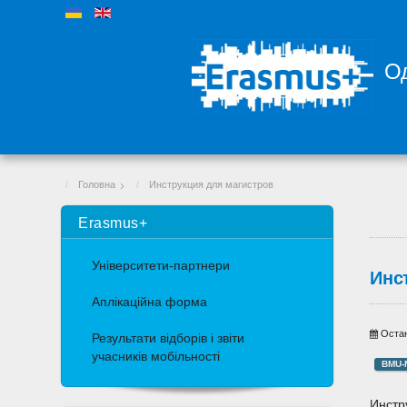
Од
Головна
Инструкция для магистров
Erasmus+
Університети-партнери
Инс
Аплікаційна форма
Остан
Результати відборів і звіти
учасників мобільності
BMU-
Инстр