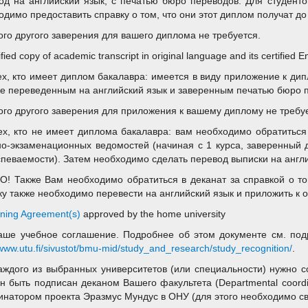
од на английский язык, с печатью бюро переводов. Для студент
одимо предоставить справку о том, что они этот диплом получат до 
ого другого заверения для вашего диплома не требуется.
ified copy of academic transcript in original language and its certified En
ех, кто имеет диплом бакалавра: имеется в виду приложение к ди
же переведенным на английский язык и заверенным печатью бюро 
ого другого заверения для приложения к вашему диплому не требу
ех, кто не имеет диплома бакалавра: вам необходимо обратиться
но-экзаменационных ведомостей (начиная с 1 курса, заверенный 
спеваемости). Затем необходимо сделать перевод выписки на англ
! Также Вам необходимо обратиться в деканат за справкой о том
ку также необходимо перевести на английский язык и приложить к 
ning Agreement(s)
approved by the home university
аше учебное соглашение. Подробнее об этом документе см. подр
/www.utu.fi/sivustot/bmu-mid/study_and_research/study_recognition/
.
аждого из выбранных университетов (или специальности) нужно с
н быть подписан деканом Вашего факультета (Departmental coordin
инатором проекта Эразмус Мундус в ОНУ (для этого необходимо св