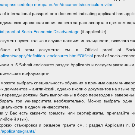
/europass.cedefop.europa.eu/en/documents/curriculum-vitae
 of international passport or a document indicating applicant has applie
одима сканированная копия вашего загранпаспорта в цветном вар
cial proof of Socio-Economic Disadvantage
(if applicable)
документ нужен только в случае наличия инвалидности, тяжелого 
обнее об этом документе см. п. Official proof of Soci
plicants/apply/definition_enclosures.html#Official
proof of socio-econo
учаем п. 5 Submit enclosures раздел Applicants и следуем указанны
нительная информация:
 можете выбрать специальность обучения в принимающем универс
ык документов – английский, однако икопию документов на языке о
е переводы должны быть выполнены в бюро переводов и заверены 
бирать три университета необязательно. Можно выбрать один 
ециальности в одном университете.
ли у Вас есть какие-то грамоты или сертификаты, прилагайте 
лийский язык).
сроках стажировки и размере гранта см. : раздел Applicants п. D
/applicants/grants/