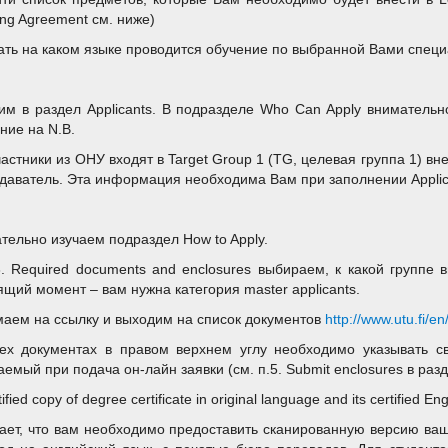
ing Agreement см. ниже)
нать на каком языке проводится обучение по выбранной Вами специ
им в раздел Applicants. В подразделе Who Can Apply внимательн
ние на N.B.
частники из ОНУ входят в Target Group 1 (TG, целевая группа 1) вн
даватель. Эта информация необходима Вам при заполнении Applic
тельно изучаем подраздел How to Apply.
3. Required documents and enclosures выбираем, к какой группе 
ящий момент – вам нужна категория master applicants.
аем на ссылку и выходим на список документов
http://www.utu.fi/e
ех документах в правом верхнем углу необходимо указывать 
аемый при подача он-лайн заявки (см. п.5. Submit enclosures в разд
tified copy of degree certificate in original language and its certified Eng
ает, что вам необходимо предоставить сканированную версию ваш