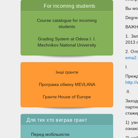
For incoming students
Вы мо
Degree
Course catalogue for incoming
students
ВАЖНО
1. За
Grading System at Odesa I. I.
2013 
Mechnikov National University
2. От
ema2.
I.
Інші гранти
Пр
http:/
Програма обміну MEVLANA
II.
Гранти House of Europe
Заход
партн
стажи
Для тих хто виграв грант
1) уз
ознак
Перед мобільністю
2) на