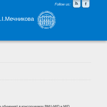
Follow us:
І.І.Мечникова
ода обучения) в консорциумах BMU-MID и MID