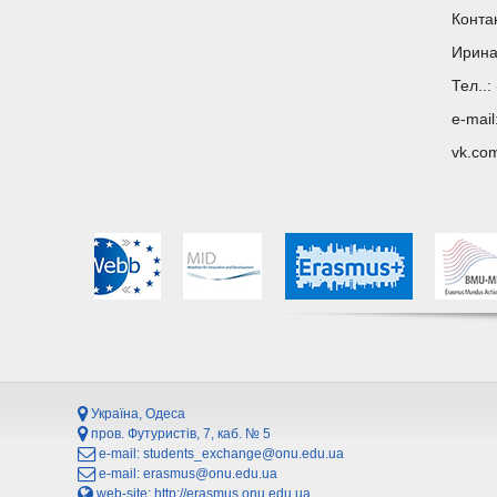
Конта
Ирина
Тел..:
e-mail
vk.co
Україна, Одеса
пров. Футуристів, 7, каб. № 5
e-mail:
students_exchange@onu.edu.ua
e-mail:
erasmus@onu.edu.ua
web-site:
http://erasmus.onu.edu.ua