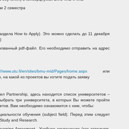
ли 2 семестра
раздела How to Apply). Это можно сделать до 11 декабря
)
рованный pdf-файл. Его необходимо отправить на адрес
://www.utu.fi/en/sites/bmu-mid/Pages/home.aspx
или
, на какой из проектов вы хотите подать заявку
л Partnership, здесь находится список университетов –
 выбрать три университета, в которых Вы можете пройти
тетов. Вам необходимо ознакомится с ним, чтобы:
альности обучения (subject field). Перед этим следует
Study and Research.
earning Agreement –Учебное соглашение (как заполнять