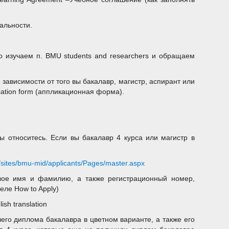
альности.
о изучаем п. BMU students and researchers и обращаем
е зависимости от того вы бакалавр, магистр, аспирант или
ation form (аппликационная форма).
вы относитесь. Если вы бакалавр 4 курса или магистр в
n/sites/bmu-mid/applicants/Pages/master.aspx
свое имя и фамилию, а также регистрационный номер,
еле How to Apply)
lish translation
его диплома бакалавра в цветном варианте, а также его