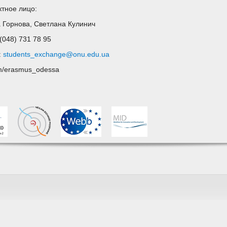
ктное лицо:
 Горнова, Светлана Кулинич
 (048) 731 78 95
:
students_exchange@onu.edu.ua
m/erasmus_odessa