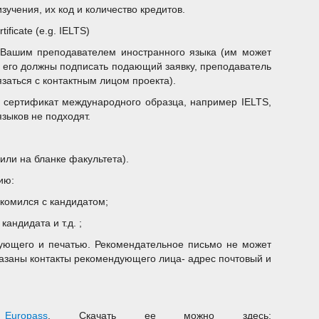
учения, их код и количество кредитов.
tificate (e.g. IELTS)
с Вашим преподавателем иностранного языка (им может
х его должны подписать подающий заявку, преподаватель
заться с контактным лицом проекта).
о сертификат международного образца, например IELTS,
зыков не подходят.
или на бланке факультета).
ию:
акомился с кандидатом;
андидата и т.д. ;
ующего и печатью. Рекомендательное письмо не может
заны контакты рекомендующего лица- адрес почтовый и
у
Europass
. Скачать ее можно здесь: