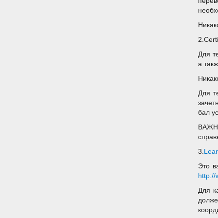
перев
необх
Никак
2.Cert
Для т
а так
Никак
Для т
зачет
бал у
ВАЖНО
справ
3.
Lear
Это в
http:/
Для к
долже
коорд