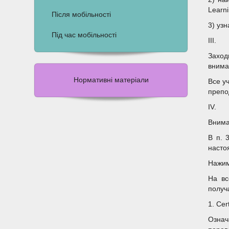
Learn
Після мобільності
3) уз
Під час мобільності
III.
Заход
внима
Нормативні матеріали
Все у
препо
IV.
Внима
В п. 
насто
Нажим
На вс
получ
1. Cer
Означ