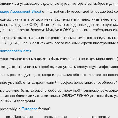
лашении вы указываете отдельные курсы, которые вы выбрали для из
guage Assessment Sheet
or internationally recognized language test cer
одимо скачать этот документ, распечатать и заполнить вместе 
только сотрудник ОНУ). В специально отведенных для этого пункта
рдинатор проекта Эразмус Мундус в ОНУ (для этого необходимо свя
ертификатом о знании иностранного языка имеется в виду тольк
,FCE,CAE, и пр. Сертификаты всевозможных курсов иностранных я
mmendation letter
ендательное письмо должно быть составлено на отдельном листе (
омендательном письме необходимо указать следующую информац
ность рекомендующего, когда и при каких обстоятельствах он позн
ание умений, опыта, достижений, профессиональных способностей к
ьмо должно быть заверено собственноручной подписью рекоменд
написано близкими членами семьи. ОБЯЗАТЕЛЬНО должны быть ука
ронный, и телефоны
preferably in
Europass
format)
 автобиография, заполненная по стандарт