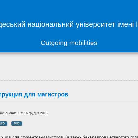
еський національний університет імені 
Outgoing mobilities
трукция для магистров
нє оновлення: 16 грудня 2015
MID
MID
укция для студентов-магистров (а такжк бакалавров четвертого г