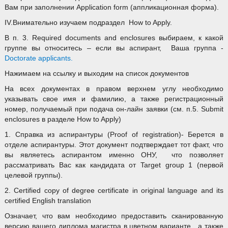
Вам при заполнении Application form (аппликационная форма).
IV.Внимательно изучаем подраздел How to Apply.
В п. 3. Required documents and enclosures выбираем, к какой
группе вы относитесь – если вы аспирант, Ваша группа -
Doctorate applicants.
Нажимаем на ссылку и выходим на список документов
На всех документах в правом верхнем углу необходимо
указывать свое имя и фамилию, а также регистрационный
номер, получаемый при подача он-лайн заявки (см. п.5. Submit
enclosures в разделе How to Apply)
1. Справка из аспирантуры (Proof of registration)- Берется в
отделе аспирантуры. Этот документ подтверждает тот факт, что
вы являетесь аспирантом именно ОНУ, что позволяет
рассматривать Вас как кандидата от Target group 1 (первой
целевой группы).
2. Certified copy of degree certificate in original language and its
certified English translation
Означает, что вам необходимо предоставить сканированную
версию вашего диплома магистра в цветном варианте, а также