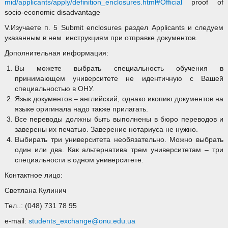
mid/applicants/apply/definition_enclosures.html#Official
proof of
socio-economic disadvantage
V.Изучаете п. 5 Submit enclosures раздел Applicants и следуем
указанным в нем инструкциям при отправке документов.
Дополнительная информация:
Вы можете выбрать специальность обучения в
принимающем университете не идентичную с Вашей
специальностью в ОНУ.
Язык документов – английский, однако икопию документов на
языке оригинала надо также прилагать.
Все переводы должны быть выполнены в бюро переводов и
заверены их печатью. Заверение нотариуса не нужно.
Выбирать три университета необязательно. Можно выбрать
один или два. Как альтернатива трем университетам – три
специальности в одном университете.
Контактное лицо:
Светлана Кулинич
Тел..: (048) 731 78 95
e-mail:
students_exchange@onu.edu.ua