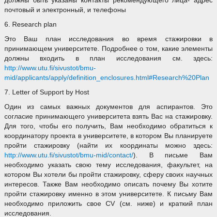
должны быть указаны контакты рекомендующего лица- адрес
почтовый и электронный, и телефоны
6. Research plan
Это Ваш план исследования во время стажировки в
принимающем университете. Подробнее о том, какие элементы
должны входить в план исследования см. здесь:
http://www.utu.fi/sivustot/bmu-
mid/applicants/apply/definition_enclosures.html#Research%20Plan
7. Letter of Support by Host
Один из самых важных документов для аспирантов. Это
согласие принимающего университета взять Вас на стажировку.
Для того, чтобы его получить, Вам необходимо обратиться к
координатору проекта в университете, в котором Вы планируете
пройти стажировку (найти их координаты можно здесь:
http://www.utu.fi/sivustot/bmu-mid/contact/
). В письме Вам
необходимо указать свою тему исследования, факультет, на
котором Вы хотели бы пройти стажировку, сферу своих научных
интересов. Также Вам необходимо описать почему Вы хотите
пройти стажировку именно в этом университете. К письму Вам
необходимо приложить свое CV (см. ниже) и краткий план
исследования.