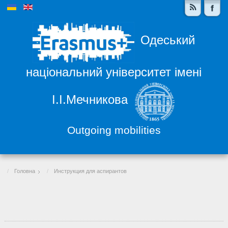
Одеський
національний університет імені
І.І.Мечникова
Outgoing mobilities
Головна
Инструкция для аспирантов