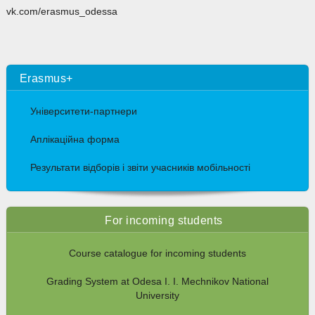
vk.com/erasmus_odessa
Erasmus+
Університети-партнери
Аплікаційна форма
Результати відборів і звіти учасників мобільності
For incoming students
Course catalogue for incoming students
Grading System at Odesa I. I. Mechnikov National
University