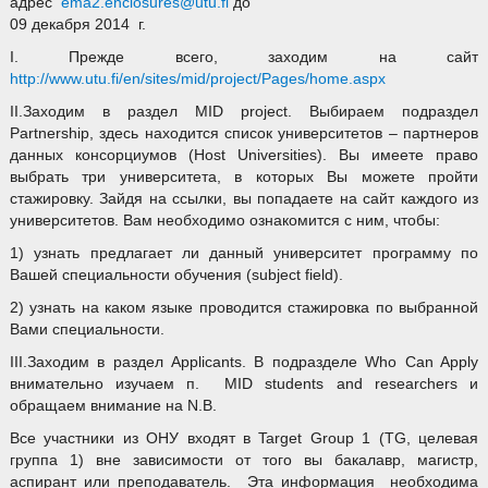
адрес
ema2.enclosures@utu.fi
до
09 декабря 2014 г.
I. Прежде всего, заходим на сайт
http://www.utu.fi/en/sites/mid/project/Pages/home.aspx
II.Заходим в раздел MID project. Выбираем подраздел
Partnership, здесь находится список университетов – партнеров
данных консорциумов (Host Universities). Вы имеете право
выбрать три университета, в которых Вы можете пройти
стажировку. Зайдя на ссылки, вы попадаете на сайт каждого из
университетов. Вам необходимо ознакомится с ним, чтобы:
1) узнать предлагает ли данный университет программу по
Вашей специальности обучения (subject field).
2) узнать на каком языке проводится стажировка по выбранной
Вами специальности.
III.Заходим в раздел Applicants. В подразделе Who Can Apply
внимательно изучаем п. MID students and researchers и
обращаем внимание на N.B.
Все участники из ОНУ входят в Target Group 1 (TG, целевая
группа 1) вне зависимости от того вы бакалавр, магистр,
аспирант или преподаватель. Эта информация необходима