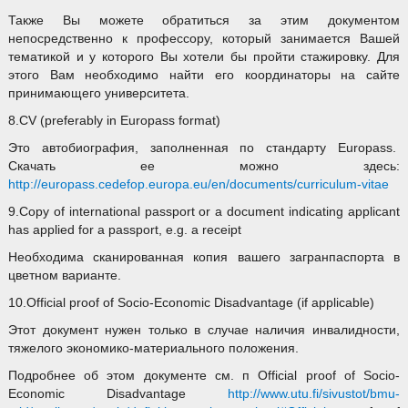
Также Вы можете обратиться за этим документом
непосредственно к профессору, который занимается Вашей
тематикой и у которого Вы хотели бы пройти стажировку. Для
этого Вам необходимо найти его координаторы на сайте
принимающего университета.
8.CV (preferably in Europass format)
Это автобиография, заполненная по стандарту Europass.
Скачать ее можно здесь:
http://europass.cedefop.europa.eu/en/documents/curriculum-vitae
9.Copy of international passport or a document indicating applicant
has applied for a passport, e.g. a receipt
Необходима сканированная копия вашего загранпаспорта в
цветном варианте.
10.Official proof of Socio-Economic Disadvantage (if applicable)
Этот документ нужен только в случае наличия инвалидности,
тяжелого экономико-материального положения.
Подробнее об этом документе см. п Official proof of Socio-
Economic Disadvantage
http://www.utu.fi/sivustot/bmu-