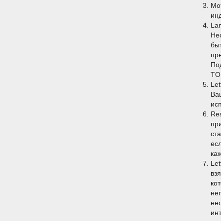
Mo
ин
Lan
Не
бы
пр
По
TO
Le
Ва
ис
Re
пр
ст
ес
ка
Le
вз
ко
не
не
ин