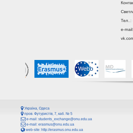
Конта
Светл
Тел..:
e-mail
vk.co
Україна, Одеса
пров. Футуристів, 7, каб. № 5
e-mail:
students_exchange@onu.edu.ua
e-mail:
erasmus@onu.edu.ua
web-site:
http://erasmus.onu.edu.ua