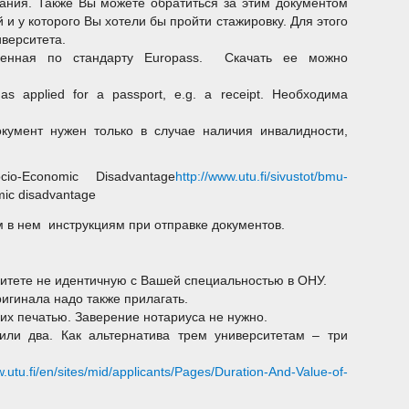
вания. Также Вы можете обратиться за этим документом
и у которого Вы хотели бы пройти стажировку. Для этого
верситета.
олненная по стандарту Europass. Скачать ее можно
has applied for a passport, e.g. a receipt. Необходима
т документ нужен только в случае наличия инвалидности,
o-Economic Disadvantage
http://www.utu.fi/sivustot/bmu-
mic disadvantage
ым в нем инструкциям при отправке документов.
итете не идентичную с Вашей специальностью в ОНУ.
ригинала надо также прилагать.
их печатью. Заверение нотариуса не нужно.
или два. Как альтернатива трем университетам – три
utu.fi/en/sites/mid/applicants/Pages/Duration-And-Value-of-