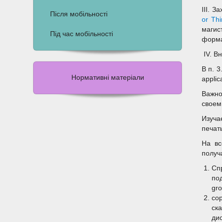
III. 
Після мобільності
or Thi
магис
Під час мобільності
форма
IV. В
В п. 
Нормативні матеріали
appli
Важно
своем
Изуча
печат
На вс
получ
Сп
по
gr
cop
ск
ди