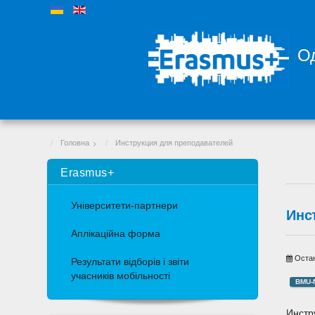
Од
Головна
Инструкция для преподавателей
Erasmus+
Університети-партнери
Инс
Аплікаційна форма
Остан
Результати відборів і звіти
учасників мобільності
BMU-
Инстр