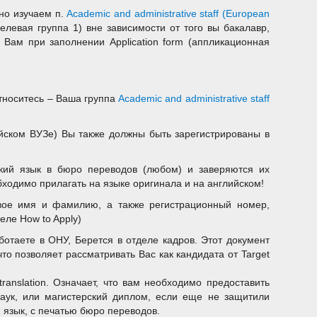
но изучаем п.
Academic and administrative staff (European
целевая группа 1) вне зависимости от того вы бакалавр,
ам при заполнении Application form (аппликационная
относитесь – Ваша группа
Academic and administrative staff
ейском ВУЗе) Вы также должны быть зарегистрированы в
ский язык в бюро переводов (любом) и заверяются их
ходимо прилагать на языке оригинала и на английском!
свое имя и фамилию, а также регистрационный номер,
еле How to Apply)
работаете в ОНУ, Берется в отделе кадров. Этот документ
то позволяет рассматривать Вас как кандидата от Target
ish translation. Означает, что вам необходимо предоставить
аук, или магистерский диплом, если еще не защитили
 язык, с печатью бюро переводов.