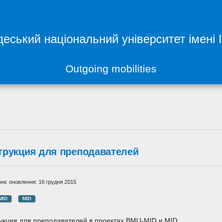
еський національний університет імені 
Outgoing mobilities
трукция для преподавателей
нє оновлення: 16 грудня 2015
MID
MID
укция для преподавателей в проектах BMU-MID и MID