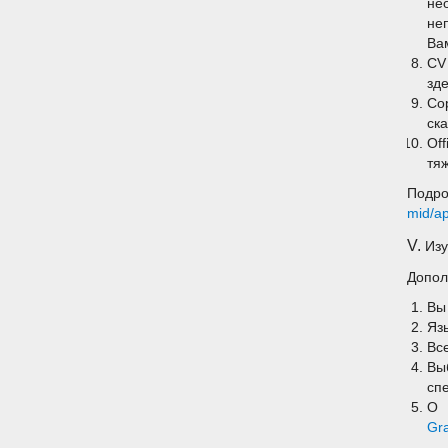
не
не
Ва
CV
зде
Co
ск
Of
тя
Подр
mid/ap
V.
Изу
Допол
Вы
Яз
Вс
Вы
сп
О 
Gr