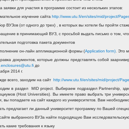
а заявки для участия в программе состоит из нескольких этапов:
имательное изучение сайтa
http://www.utu.fi/en/sites/mid/project/Pa
бор ВУЗов (от одного до трех) , в которых вы хотели бы пройти стаж
ращение в принимающий ВУЗ, с просьбой выдать письмо о том, что 
ательная подготовка пакета документов
Заполнение он-лайн аппликационной формы (
Application form
)
. Это 
правка документов, которые должны представлять собой заархиви
enclosures@utu.fi
до
кабря 2014 г.
ежде всего, заходим на сайт
http://www.utu.fi/en/sites/mid/project/Pa
аходим в раздел MID project. Выбираем подраздел Partnership, зд
рциумов (Host Universities). Вы имеете право выбрать три универс
и, вы попадаете на сайт каждого из университетов. Вам необходимо
нать предлагает ли данный университет программу по Вашей специаль
 сайте выбранного ВУЗа найти подходящую Вам исследовательскую
ать какие требования к языку