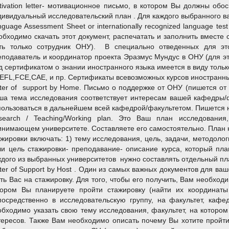
tivation letter- мотивационное письмо, в котором Вы должны обо
дивидуальный исследовательский план . Для каждого выбранного в
guage Assessment Sheet or internationally recognized language tes
обходимо скачать этот документ, распечатать и заполнить вместе
ть только сотрудник ОНУ). В специально отведенных для это
еподаватель и координатор проекта Эразмус Мундус в ОНУ (для эт
д сертификатом о знании иностранного языка имеется в виду толь
EFL,FCE,CAE, и пр. Сертификаты всевозможных курсов иностранны
tter of support by Home. Письмо о поддержке от ОНУ (пишется от 
ша тема исследования соответствует интересам вашей кафедры/ф
пользоваться в дальнейшем всей кафедрой/факультетом. Пишется н
search / Teaching/Working plan. Это Ваш план исследовани
инимающем университете. Составляете его самостоятельно. План н
ажировки включать: 1) тему исследования, цель, задачи, методоло
ли цель стажировки- преподавание- описание курса, который пла
ждого из выбранных университетов нужно составлять отдельный пл
tter of Support by Host . Один из самых важных документов для в
ять Вас на стажировку. Для того, чтобы его получить, Вам необход
тором Вы планируете пройти стажировку (найти их координат
посредственно в исследовательскую группу, на факультет, ка
обходимо указать свою тему исследования, факультет, на котором
тересов. Также Вам необходимо описать почему Вы хотите пройти