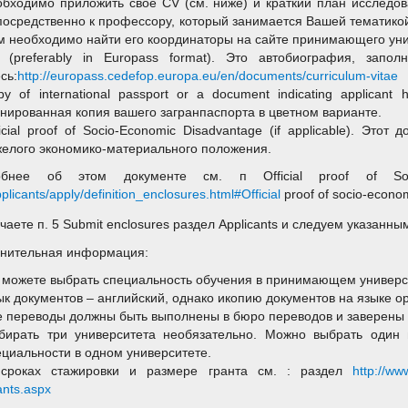
обходимо приложить свое CV (см. ниже) и краткий план исследо
посредственно к профессору, который занимается Вашей тематикой 
м необходимо найти его координаторы на сайте принимающего уни
 (preferably in Europass format). Это автобиография, зап
сь:
http://europass.cedefop.europa.eu/en/documents/curriculum-vitae
py of international passport or a document indicating applicant 
анированная копия вашего загранпаспорта в цветном варианте.
ficial proof of Socio-Economic Disadvantage (if applicable). Это
желого экономико-материального положения.
обнее об этом документе см. п Official proof of Soci
plicants/apply/definition_enclosures.html#Official
proof of socio-econo
чаете п. 5 Submit enclosures раздел Applicants и следуем указанн
нительная информация:
 можете выбрать специальность обучения в принимающем универс
ык документов – английский, однако икопию документов на языке о
е переводы должны быть выполнены в бюро переводов и заверены 
бирать три университета необязательно. Можно выбрать один 
ециальности в одном университете.
сроках стажировки и размере гранта см. : раздел
http://www.
ants.aspx