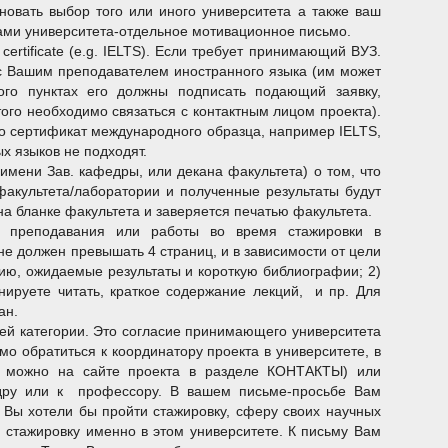
сновать выбор того или иного университета а также ваш
ами университета-отдельное мотивационное письмо.
t certificate (e.g. IELTS). Если требует принимающий ВУЗ.
 с Вашим преподавателем иностранного языка (им может
го пунктах его должны подписать подающий заявку,
ого необходимо связаться с контактным лицом проекта).
ко сертификат международного образца, например IELTS,
х языков не подходят.
имени Зав. кафедры, или декана факультета) о том, что
акультета/лаборатории и полученные результаты будут
а бланке факультета и заверяется печатью факультета.
я, преподавания или работы во время стажировки в
е должен превышать 4 страниц, и в зависимости от цели
гию, ожидаемые результаты и короткую библиографии; 2)
нируете читать, краткое содержание лекций, и пр. Для
ан.
ашей категории. Это согласие принимающего университета
имо обратиться к координатору проекта в университете, в
ы можно на сайте проекта в разделе КОНТАКТЫ) или
федру или к профессору. В вашем письме-просьбе Вам
 Вы хотели бы пройти стажировку, сферу своих научных
 стажировку именно в этом университете. К письму Вам