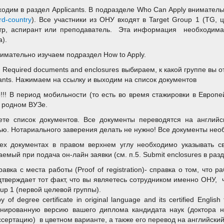
Заходим в раздел Applicants. В подразделе Who Can Apply вниматель
rd-country
). Все участники из ОНУ входят в Target Group 1 (TG, 
тр, аспирант или преподаватель. Эта информация необходима В
).
нимательно изучаем подраздел How to Apply.
3. Required documents and enclosures выбираем, к какой группе вы 
cants. Нажимаем на ссылку и выходим на список документов
!!! В период мобильности (то есть во время стажировки в Европ
 родном ВУЗе.
ете список документов. Все документы переводятся на англий
ью. Нотариального заверения делать не нужно! Все документы необ
ех документах в правом верхнем углу необходимо указывать 
аемый при подача он-лайн заявки (см. п.5. Submit enclosures в разд
равка с места работы (Proof of registration)- справка о том, что 
дтверждает тот факт, что вы являетесь сотрудником именно ОНУ, ч
oup 1 (первой целевой группы).
y of degree certificate in original language and its certified Engl
анированную версию вашего диплома кандидата наук (доктора н
ссертацию) в цветном варианте, а также его перевод на английский