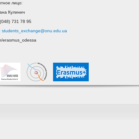
ктное лицо:
ана Кулинич
 (048) 731 78 95
:
students_exchange@onu.edu.ua
m/erasmus_odessa