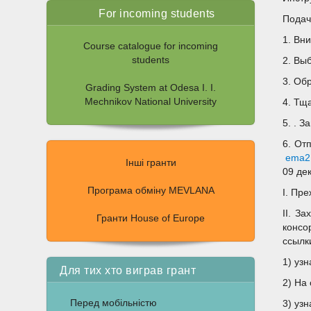
For incoming students
Подач
1. Вн
Course catalogue for incoming
students
2. Вы
3. Об
Grading System at Odesa I. I.
Mechnikov National University
4. Тщ
5. . 
6. От
ema2.
Інші гранти
09 де
Програма обміну MEVLANA
I. Пр
II. З
Гранти House of Europe
консо
ссылк
1) уз
Для тих хто виграв грант
2) На
Перед мобільністю
3) узн