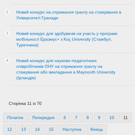
Новий конкурс на отримання гранту на стажування в
Університеті Гранади
Новий конкурс для здобувачів на участь у програмі
мобільності Еразмус+ з Koç University (Стамбул,
Туреччина)
Новий конкурс для науково-педагогічних
співробітників ОНУ на отримання гранту на
стажування або викладання в Maynooth University
(Ірландія)
Сторінка 11 із 70
Початок
Попередня
6
7
8
9
10
11
12
13
14
15
Наступна
Кінець