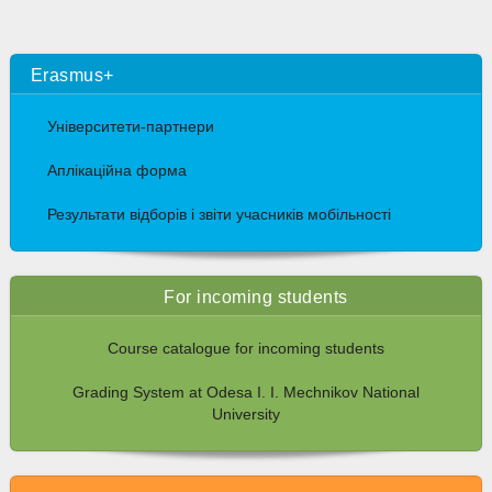
Erasmus+
Університети-партнери
Аплікаційна форма
Результати відборів і звіти учасників мобільності
For incoming students
Course catalogue for incoming students
Grading System at Odesa I. I. Mechnikov National
University