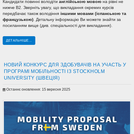
Кандидати повинні володіти
англійською мовою
на рівні не
нижче В2. Зверніть увагу, що викладання окремих курсів
передбачає також володіння
іншими мовами
(іспанською та
французькою)
. Детальну інформацію Ви можете знайти за
посиланням вище (див. спеціальності для викладання).
ДЕТАЛЬНІШЕ...
НОВИЙ КОНКУРС ДЛЯ ЗДОБУВАЧІВ НА УЧАСТЬ У
ПРОГРАМІ МОБІЛЬНОСТІ ІЗ STOCKHOLM
UNIVERSITY (ШВЕЦІЯ)
Останнє оновлення: 15 вересня 2025