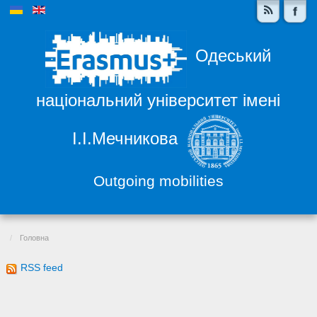
Одеський
національний університет імені
І.І.Мечникова
Outgoing mobilities
Головна
RSS feed