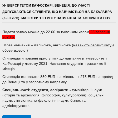
УНІВЕРСИТЕТОМ КА’ФОСКАРІ, ВЕНЕЦІЯ. ДО УЧАСТІ
ДОПУСКАЮТЬСЯ СТУДЕНТИ, ЩО НАВЧАЮТЬСЯ НА БАКАЛАВРА
(2-3 КУРС), МАГІСТРИ 1ГО РОКУ НАВЧАННЯ ТА АСПІРАНТИ ОНУ.
Подати заявку можна до 22.00 за київським часом
25 вересня
2020 р.
Мова навчання – італійська, англійська (
наявність сертифікату є
обов’язковою!)
Стипендіати повинні приступити до навчання в університеті
Ка’Фоскарі у лютому 2021. Навчання студентів триватиме 5
місяців.
Стипендія становить: 850 EUR на місяць+ + 275 EUR на проїзд
до Венеції та у зворотному напрямку
Спеціальності: студенти, аспіранти -
гуманітарні науки
(історія та археологія, філософія, культурологія), соціальні
науки, лінгвістика та філологічні науки, бізнес та
адміністрування.