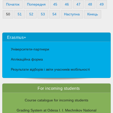
Початок
Попередня
45
46
47
48
49
50
51
52
53
54
Наступна
Кінець
Erasmus+
Університети-партнери
Аплікаційна форма
Результати відборів і звіти учасників мобільності
For incoming students
Course catalogue for incoming students
Grading System at Odesa I. I. Mechnikov National