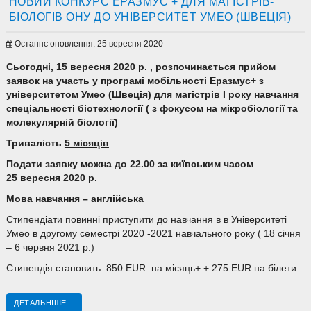
НОВИЙ КОНКУРС ЕРАЗМУС + ДЛЯ МАГІСТРІВ-
БІОЛОГІВ ОНУ ДО УНІВЕРСИТЕТ УМЕО (ШВЕЦІЯ)
Останнє оновлення: 25 вересня 2020
Сьогодні, 15
вересня
2020 р. , розпочинається прийом
заявок на участь у програмі мобільності Еразмус+ з
університетом Умео
(Швеція) для магістрів
I
року навчання
спеціальності біотехнології ( з фокусом на мікробіології та
молекулярній біології)
Тривалість
5 місяців
Подати заявку можна до 22.00 за київським часом
2
5
вересня
2020 р.
Мова навчання – англійська
Стипендіати повинні приступити до навчання в в Університеті
Умео в другому семестрі 2020 -2021 навчального року ( 18 січня
– 6 червня 2021 р.)
Стипендія становить: 850 EUR на місяць+ + 275 EUR на білети
ДЕТАЛЬНІШЕ...