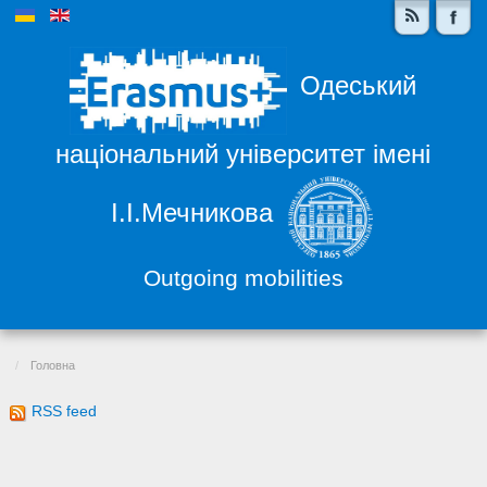
Одеський
національний університет імені
І.І.Мечникова
Outgoing mobilities
Головна
RSS feed