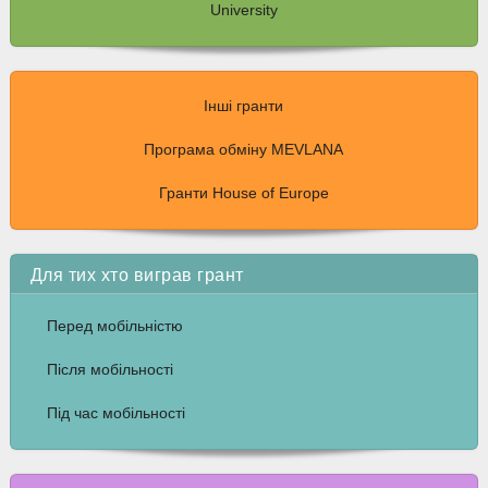
University
Інші гранти
Програма обміну MEVLANA
Гранти House of Europe
Для тих хто виграв грант
Перед мобільністю
Після мобільності
Під час мобільності