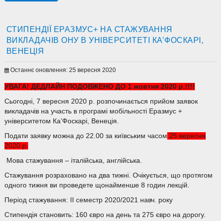
СТИПЕНДІЇ ЕРАЗМУС+ НА СТАЖУВАННЯ
ВИКЛАДАЧІВ ОНУ В УНІВЕРСИТЕТІ КА’ФОСКАРІ,
ВЕНЕЦІЯ
Останнє оновлення: 25 вересня 2020
УВАГА! ДЕДЛАЙН ПОДОВЖЕНО ДО 1 жовтня 2020 р.!!!!
Сьогодні, 7 вересня 2020 р. розпочинається прийом заявок
викладачів на участь в програмі мобільності Еразмус +
університетом Ка’Фоскарі, Венеція.
Подати заявку можна до 22.00 за київським часом
25 вересня
2020 р.
Мова стажування – італійська, англійська.
Стажування розраховано на два тижні. Очікується, що протягом
одного тижня ви проведете щонайменше 8 годин лекцій.
Період стажування: ІІ семестр 2020/2021 навч. року
Стипендія становить: 160 євро на день та 275 євро на дорогу.