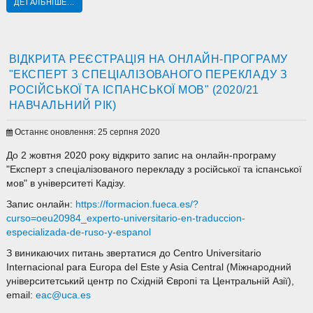
ДЕТАЛЬНІШЕ...
ВІДКРИТА РЕЄСТРАЦІЯ НА ОНЛАЙН-ПРОГРАМУ
"ЕКСПЕРТ З СПЕЦІАЛІЗОВАНОГО ПЕРЕКЛАДУ З
РОСІЙСЬКОЇ ТА ІСПАНСЬКОЇ МОВ" (2020/21
НАВЧАЛЬНИЙ РІК)
Останнє оновлення: 25 серпня 2020
До 2 жовтня 2020 року відкрито запис на онлайн-програму
"Експерт з спеціалізованого перекладу з російської та іспанської
мов" в університеті Кадізу.
Запис онлайн:
https://formacion.fueca.es/?
curso=oeu20984_experto-universitario-en-traduccion-
especializada-de-ruso-y-espanol
З виникаючих питань звертатися до Centro Universitario
Internacional para Europa del Este y Asia Central (Міжнародний
університетський центр по Східній Європі та Центральній Азії),
email:
eac@uca.es